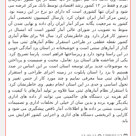
تورم و فقط در ۱۲ كشور رشد اقتصادی توسط بانك مركز عرضه می
شود و ایران تنها كشوری است كه دارای دو نرخ در این زمینه بود.
رئیس مركز آمار ایران عنوان كرد: پارسال كمیسیون تخصصی آمار
كشور به مرجعیت یگانه مركز آمار ایران رأی داده و نهایی شدن آن
منوط به تصویب در شورای عالی آمار كشور است كه امسال در
دستور كار قرار دارد. وی خاطرنشان كرد: سال ۹۸ برای نظام آماری
كشور نقطه عطفی در طراحی استقرار نظام آمارهای ثبتی مبنا و
گذار از آمارهای سنتی است و خوشبختانه در استان یزد آمادگی خوبی
در این راستا وجود دارد و زیرساختها فراهم است. پارسا تصریح كرد:
یكی از شاخصه های استان یزد تعامل، محبت و صمیمیت و پرداختن
به موضوعات جدید برای توسعه استان است بر این اساس در صدد
هستیم تا یزد را استان پایلوت در زمینه اجرای طراحی و استقرار
آمارهای ثبتی مبنا معرفی نماییم و چند مورد كار از جنس تغییر و
تحول اساسی و جدی در این استان انجام دهیم. وی خاطرنشان كرد:
با استقرار نظام آمارهای ثبتی مبنا علاوه بر تولید آمارهای با كیفیت و
كم هزینه تر، دستگاه های حاكمیتی می توانند از داده های اداری
یكدیگر بهره برده و بدین سان از خیلی از تخلفات اداری و تصمیمات
نادرست مبتنی بر داده ها و اطلاعات آمار ناقص پیشگیری می شود و
كارایی و اثربخشی دستگاه های اداری و اجرایی كشور افزایش می
یابد.
1398/01/13