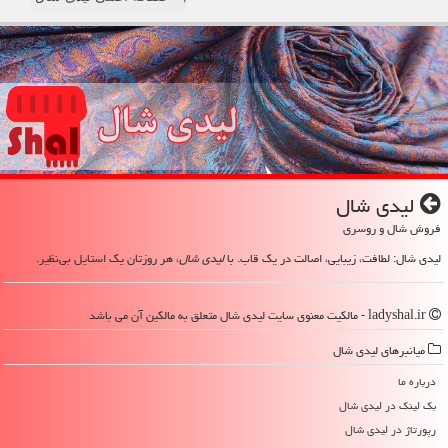
لیدی شال
فروش شال و روسری
لیدی شال: لطافت، زیبایی، اصالت در یک قاب. با
لیدی شال
، هر روزتان یک استایل بی‌نظیر.
ladyshal.ir - مالکیت معنوی سایت لیدی شال متعلق به مالکین آن می باشد
میانبرهای لیدی شال
درباره ما
بک لینک در لیدی شال
رپورتاژ در لیدی شال