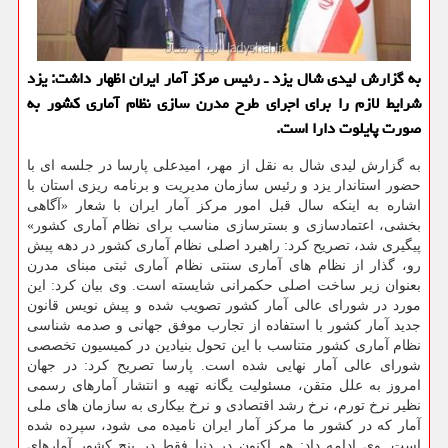
به گزارش لیدی شال یزد ـ رئیس مركز آمار ایران اظهار داشت: یزد
شرایط لازم را برای اجرای طرح مدرن سازی نظام آماری كشور به
صورت پایلوت دارا است.
به گزارش لیدی شال به نقل از مهر، امیدعلی پارسا در جلسه ای با
حضور استاندار یزد و رئیس سازمان مدیریت و برنامه ریزی استان با
اشاره به اینكه سال قبل امور مركز آمار ایران با شعار «آگاهی
بخشی، اعتمادسازی و بسترسازی مناسب برای نظام آماری كشور»
پیگیری شد، تصریح كرد: راهبرد اصلی نظام آماری كشور در دهه پیش
رو، گذار از نظام های آماری سنتی نظام آماری ثبتی مبنای مدرن
بعنوان زیر ساخت اصلی حكمرانی شایسته است. وی بیان كرد: این
مورد در شورای عالی آمار كشور تصویب شده و پیش نویس قانون
جدید آمار كشور با استفاده از تجارب موفق جهانی و صدمه شناسی
نظام آماری كشور متناسب با این تحول بنیادین در كمیسیون تخصصی
شورای عالی آمار نهایی شده است. پارسا تصریح كرد: در جهان
امروز به علل متقن، مسئولیت یگانه تهیه و انتشار آمارهای رسمی
نظیر نرخ تورم، نرخ رشد اقتصادی و نرخ بیكاری به سازمان های ملی
آمار كه در كشور ما مركز آمار ایران نامیده می شود، سپرده شده
است. وی ادامه داد: هم اكنون در دنیا فقط در پنج كشور آمارهای