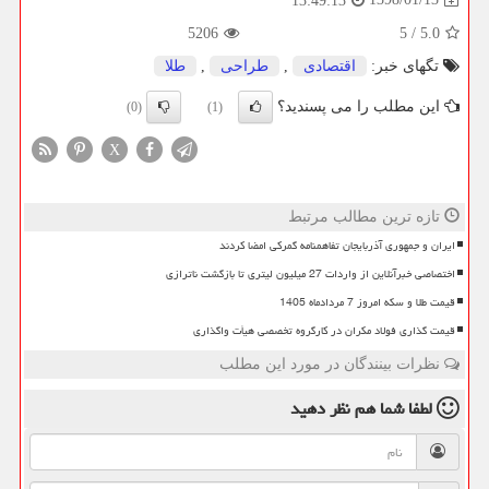
13:49:13
5206
5
/
5.0
تگهای خبر:
اقتصادی
,
طراحی
,
طلا
این مطلب را می پسندید؟
(0)
(1)
X
تازه ترین مطالب مرتبط
ایران و جمهوری آذربایجان تفاهمنامه گمرکی امضا کردند
اختصاصی خبرآنلاین از واردات 27 میلیون لیتری تا بازگشت ناترازی
قیمت طلا و سکه امروز 7 مردادماه 1405
قیمت گذاری فولاد مکران در کارگروه تخصصی هیأت واگذاری
نظرات بینندگان در مورد این مطلب
لطفا شما هم
نظر دهید