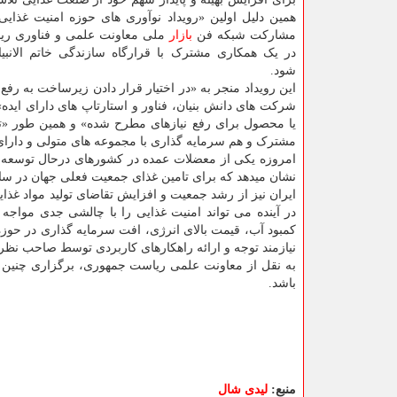
همین دلیل اولین «رویداد نوآوری های حوزه امنیت غذایی
مشارکت شبکه فن
بازار
ملی معاونت علمی و فناوری ر
در یک همکاری مشترک با قرارگاه سازندگی خاتم الانبیا
شود.
این رویداد منجر به «در اختیار قرار دادن زیرساخت به رفع ک
شرکت های دانش بنیان، فناور و استارتاپ های دارای ایده»
یا محصول برای رفع نیازهای مطرح شده» و همین طور «ت
مشترک و هم سرمایه گذاری با مجموعه های متولی و دارای
امروزه یکی از معضلات عمده در کشورهای درحال توسعه، 
نشان میدهد که برای تامین غذای جمعیت فعلی جهان در سال ۲۰۵۰، باید دو برابر میزان فعلی مواد غذایی تولید 
ایران نیز از رشد جمعیت و افزایش تقاضای تولید مواد غ
در آینده می تواند امنیت غذایی را با چالشی جدی مواجه 
کمبود آب، قیمت بالای انرژی، افت سرمایه گذاری در حوز
نیازمند توجه و ارائه راهکارهای کاربردی توسط صاحب نظر
به نقل از معاونت علمی ریاست جمهوری، برگزاری چنین ر
باشد.
منبع:
لیدی شال