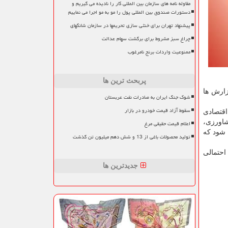
مقاوله نامه های سازمان بین المللی کار را نادیده می گیریم و
دستورات صندوق بین المللی پول را مو به مو اجرا می نماییم
پیشنهاد تهران برای خنثی سازی تحریمها در سازمان شانگهای
چراغ سبز مشروط برای برگشت سهام عدالت
ممنوعیت واردات برنج نامرغوب
پربحث ترین ها
زارش ها
شوک جنگ ایران به صادرات نفت عربستان
سقوط آزاد قیمت خودرو در بازار
اقتصادی
شاورزی،
اعلام قیمت حقیقی مرغ
 شود که
تولید محصولات باغی از 13 و شش دهم میلیون تن گذشت
احتمالی
جدیدترین ها