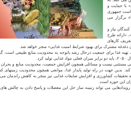
» با حمایت و
یاست جمهوری
ء برگزار می
نندگان نیاز و
، «ارائه طرح
عریف کارهای
 دغدغه مشترک برای بهبود شرایط امنیت غذایی» منجر خواهد شد.
تهیه غذا برای جمعیت درحال رشد باتوجه به محدودیت منابع طبیعی است. گ
کرد.
ذایی مستثنی نیست و مسائلی همچون افزایش جمعیت، محدودیت منابع و بحران 
کند. بدین جهت در راه تولید پایدار غذا، موانعی همچون محدودیت زمینهای ک
ه تحقیقات کشاورزی و افزایش ضایعات غذایی نیز منجر به کاهش راندمان می
ان این حوزه است.
ویدادهایی می تواند زمینه ساز حل این معضلات و پاسخ دادن به چالش های 