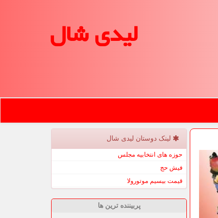
لیدی شال
لینک دوستان لیدی شال
حوزه های انتخابیه مجلس
فیش حج
قیمت بیسیم موتورولا
پربیننده ترین ها