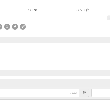
739
5
/
5.0
X