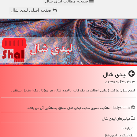
صفحه مطالب لیدی شال
صفحه اصلی لیدی شال
لیدی شال
فروش شال و روسری
لیدی شال: لطافت، زیبایی، اصالت در یک قاب. با
لیدی شال
، هر روزتان یک استایل بی‌نظیر.
ladyshal.ir - مالکیت معنوی سایت لیدی شال متعلق به مالکین آن می باشد
میانبرهای لیدی شال
درباره ما
بک لینک در لیدی شال