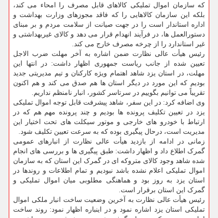
که سازمان اموال تملیکی کالاهای قابل مصرف را امحاء می کند،
بلکه این سازمان کالاهایی را که فاقد مجوزهای وزارت بهداشت و
اداره استاندار است را در جهت صیانت از سلامت مردم و بر مبنای
دستورالعمل ها، در فرآیند انهدام قرار می دهد و کالای غیربهداشتی و
غیر استاندارد را از چرخه مصرف خارج می کند.
رئیس هیأت عالی نظارت ضمن اشاره به آخر مهلت ضرب الاجل
تعیین شده از جانب ریاست جمهوری اظهار داشت: در انتها این
مهلت، در استان یزد شاهد اهتمام ویژه کارکنان و تیم مدیریتی جدید
بودیم که این مورد در دیگر استان ها هم صدق می کند و هم اکنون
تقریباً می توانیم بگوییم در سرتاسر کشور، انبار نامنظم نداریم.
وی اضافه کرد: در این سفر، شاهد پیشرفت قابل توجه اموال تملیکی
یزد در تعیین تکلیف پرونده ها بودیم و چند پرونده مهم هم که در
ارتباط با خودرو های خارجی و موتور سیکلت های تحت اختیار این
مدیریت است، درحال پیگیری بوده که به سرعت تعیین تکلیف شود.
زمانی در ادامه از بازدید هیأت عالی نظارت از انبارهای عمومی
گمرک اطلاع داد و اظهار داشت: طبق پیگیری ها و بررسی های انجام
شده شاهد وجود کالای متروکه ای در گمرک این استان که به سازمان
اموال تملیکی اعلام نشده باشد نبودیم و تمام اطلاعات و روندها در
استان یزد به روز بود و هماهنگی مطلوبی میان اموال تملیکی و
گمرک این استان برقرار است.
رئیس هیأت عالی نظارت به آخرین وضعیت ساخت انبار ملکی اموال
تملیکی استان یزد اشاره نمود و در اینباره اظهار نمود: روند ساخت