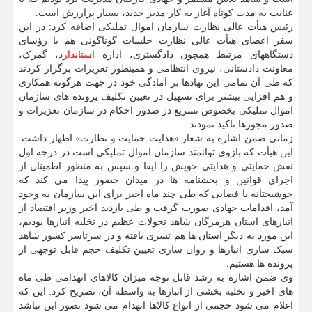
عنایت به مدت کوتاه آغاز به کار مدیر جدید، بسیار پرارزش است.
رئیس هیأت عالی نظارت سازمان اموال تملیکی اضافه کرد: در این
سفر اعضای هیأت عالی نظارت جلسات گوناگونی هم با رؤسای
دستگاههای مرتبط همچون دادگستری، اداره
استاندارد
، گمرک،
معاونت دادستانی، نیروی انتظامی و همینطور تعزیرات برگزار کردند
که طی آن تمامی این نهادها بر آمادگی خود در جهت هرگونه همکاری
و هم افزایی بیشتر برای تسهیل در تعیین تکلیف پرونده های سازمان
اموال تملیکی بخصوص تسریع در صدور احکام در سازمان تعزیرات و
صدور مجوزها تاکید نمودند.
زمانی ضمن اشاره به شعار «هدایت حمایت و نظارت» اظهار داشت:
این هیأت که بازوی توانمند سازمان اموال تملیکی است در درجه اول
نقش حمایتی و هدایتی خویش را ایفا و سپس به منظور اطمینان از
اجرای قوانین و بخشنامه ها در میدان حضور پیدا می کند که
خوشبختانه با فضایی که طی چند ماه اخیر برای این سازمان به وجود
آمد، اقدامات جهادی صورت گرفت و طی بازدید اخیر وزیر اقتصاد از
انبارهای استان هرمزگان شاهد تحولات عظیم در تخلیه انبارها بودیم،
این مورد به دیگر استان ها هم تسری یافته و در سرتاسر کشور شاهد
سبک سازی انبارها و روان سازی تعیین تکلیف حجم قابل توجهی از
پرونده ها هستیم.
وی ضمن اشاره به رشد قابل توجه میزان کالاهای انهدامی طی ماه
های اخیر و تخلیه بخشی از انبارها به واسطه آن، تصریح کرد: این که
اعلام می شود حجمی از انواع کالاها انهدام می شود تصور این نباشد