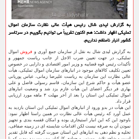
به گزارش لیدی شال رئیس هیأت عالی نظارت سازمان اموال
تملیکی اظهار داشت: هم اکنون تقریباً می توانیم بگوییم در سرتاسر
کشور انبار نامنظم نداریم.
به گزارش لیدی شال به نقل از سازمان جمع آوری و
فروش
اموال
تملیکی، در جهت تعیین ضرب الاجل از جانب ریاست جمهور و
تأکیدات رئیس قوه قضاییه و وزیر امور اقتصادی و دارایی در خصوص
تعیین تکلیف کالاهای موجود در انبارهای سازمان اموال تملیکی، هیأت
عالی نظارت این سازمان به ریاست علیرضا زمانی، عباس پوریانی
عضو هیأت و حاکم شرع این سازمان، قاسم رسولی فاضل و علی
بهاری فر دیگر اعضای این هیأت عازم یزد شد و وضعیت انبارهای
اموال تملیکی این استان را بعد از آخر مهلت ۳ ماهه مورد ارزیابی
قرار داد.
این هیأت در بدو ورود از انبارهای اموال تملیکی این استان بازدید به
عمل آورد که رئیس هیأت عالی نظارت در همین راستا اظهار نمود:
باوجود این که این انبار استیجاری بوده و امکان قفسه بندی و تجهیز
نمودن آن به صرفه نیست لکن اقدامات شایسته ای در زمینه صفافی،
تخلیه و نظم دهی به انبارهای این استان صورت گرفته که قابل تقدیر
است و شاهد تلاش مستمر و جهادی کارکنان مدیریت یزد بودیم که با