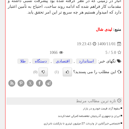
انبار در زمینی که در نظر گرفته شده بود پیشرفت نسبی داشته و
مقدمات کار فراهم شده که ادامه روند ساخت، احتیاج به تأمین اعتبار
دارد که امیدوار هستیم هر چه سریع تر این امر تحقق یابد.
منبع:
لیدی شال
1400/11/01
19:23:43
1066
5
/
5.0
تگهای خبر:
استاندارد
,
اقتصادی
,
دستگاه
,
طلا
این مطلب را می پسندید؟
(0)
(1)
X
تازه ترین مطالب مرتبط
سقوط آزاد قیمت خودرو در بازار
ایران و جمهوری آذربایجان تفاهمنامه گمرکی امضا کردند
اختصاصی خبرآنلاین از واردات 27 میلیون لیتری تا بازگشت ناترازی