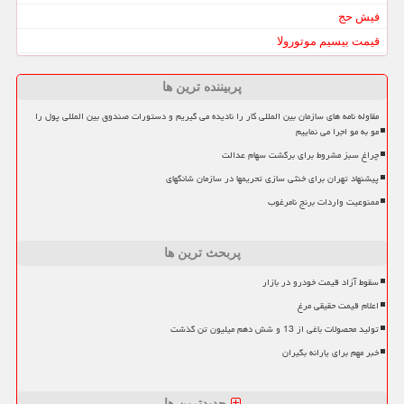
فیش حج
قیمت بیسیم موتورولا
پربیننده ترین ها
مقاوله نامه های سازمان بین المللی کار را نادیده می گیریم و دستورات صندوق بین المللی پول را
مو به مو اجرا می نماییم
چراغ سبز مشروط برای برگشت سهام عدالت
پیشنهاد تهران برای خنثی سازی تحریمها در سازمان شانگهای
ممنوعیت واردات برنج نامرغوب
پربحث ترین ها
سقوط آزاد قیمت خودرو در بازار
اعلام قیمت حقیقی مرغ
تولید محصولات باغی از 13 و شش دهم میلیون تن گذشت
خبر مهم برای یارانه بگیران
جدیدترین ها