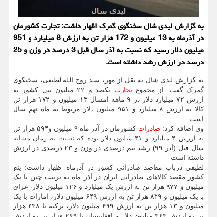
به گزارش لیدی شال سخنگوی گمرک اظهار داشت: تجارت کشورمان
در آذرماه به 13 میلیون و 172 هزار تن به ارزش 8 میلیارد و 951
میلیون دلار رسید که نسبت به آذر سال قبل 3 درصد در وزن و 25
درصد در ارزش رشد داشته است.
به گزارش لیدی شال به نقل از مهر، سید روح الله لطیفی، سخنگوی
گمرک گفت: از مجموع
تجارت
یکصد و ۲۲ میلیون تنی کشور به
ارزش ۷۲ میلیارد دلار در ۹ ماهه امسال ۱۳ میلیون و ۱۷۲ هزار تن
کالا به ارزش ۸ میلیارد و ۹۵۱ میلیون دلار مربوط به ماه نهم سال
است.
وی اضافه کرد:
صادرات
کشورمان در آذر ماه ۹ میلیون و۵۹۳ هزار تن
به ارزش ۴ میلیارد و ۴۱ میلیون دلار بوده که نسبت به زمان مشابه
سال قبل (آذر ۹۹) رشد نیم درصدی در وزن و ۲۳ درصدی در ارزش
داشته است.
لطیفی درباب مقاصد صادراتی کشور در آذرماه اظهار داشت: پنج
کشور مقصد کالاهای صادراتی ایران در آذر ماه به ترتیب چین یا یک
میلیون و ۹۷۷ هزار تن به ارزش یک میلیارد و ۱۲۶ میلیون دلار، عراق
با یک میلیون و ۸۳۹ هزار تن به ارزش ۶۴۹ میلیون دلار، امارات با یک
میلیون و ۱۳ هزار تن به ارزش ۴۹۹ میلیون دلار، ترکیه با ۳۳۸ هزار
تن به ارزش ۳۶۳ میلیون دلار و افغانستان با ۲۶۹ هزار تن به ارزش