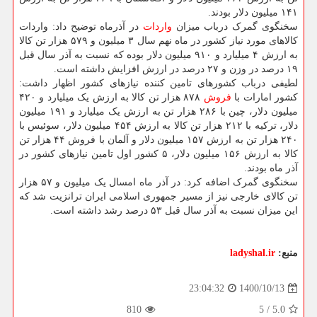
۱۴۱ میلیون دلار بودند.
سخنگوی گمرک درباب میزان
واردات
در آذرماه توضیح داد: واردات
کالاهای مورد نیاز کشور در ماه نهم سال ۳ میلیون و ۵۷۹ هزار تن کالا
به ارزش ۴ میلیارد و ۹۱۰ میلیون دلار بوده که نسبت به آذر سال قبل
۱۹ درصد در وزن و ۲۷ درصد در ارزش افزایش داشته است.
لطیفی درباب کشورهای تامین کننده نیازهای کشور اظهار داشت:
کشور امارات با
فروش
۸۷۸ هزار تن کالا به ارزش یک میلیارد و ۴۲۰
میلیون دلار، چین با ۲۸۶ هزار تن به ارزش یک میلیارد و ۱۹۱ میلیون
دلار، ترکیه با ۲۱۲ هزار تن کالا به ارزش ۴۵۴ میلیون دلار، سوئیس با
۲۴۰ هزار تن به ارزش ۱۵۷ میلیون دلار و آلمان با فروش ۴۴ هزار تن
کالا به ارزش ۱۵۶ میلیون دلار، ۵ کشور اول تامین نیازهای کشور در
آذر ماه بودند.
سخنگوی گمرک اضافه کرد: در آذر ماه امسال یک میلیون و ۵۷ هزار
تن کالای خارجی نیز از مسیر جمهوری اسلامی ایران ترانزیت شد که
این میزان نسبت به آذر سال قبل ۵۳ درصد رشد داشته است.
منبع:
ladyshal.ir
1400/10/13
23:04:32
810
5
/
5.0