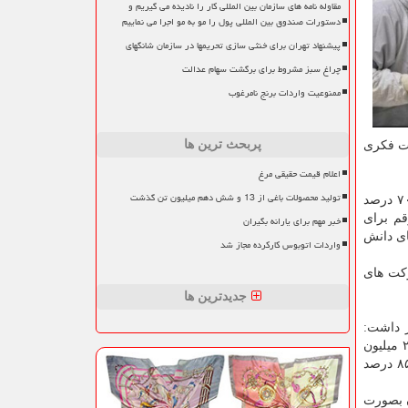
مقاوله نامه های سازمان بین المللی کار را نادیده می گیریم و
دستورات صندوق بین المللی پول را مو به مو اجرا می نماییم
پیشنهاد تهران برای خنثی سازی تحریمها در سازمان شانگهای
چراغ سبز مشروط برای برگشت سهام عدالت
ممنوعیت واردات برنج نامرغوب
پربحث ترین ها
یت فکری
اعلام قیمت حقیقی مرغ
تولید محصولات باغی از 13 و شش دهم میلیون تن گذشت
وی با اعلان اینکه صندوق نوآوری ۷۰ درصد هزینه های گرفتن استانداردها و مجوزهای تخصصی و صادراتی تا سقف ۲۰۰ میلیون تومان و ۷۰ درصد
رقم برای
خبر مهم برای یارانه بگیران
 درصد هزینه های شرکت های دانش
واردات اتوبوس کارکرده مجاز شد
ورت بلاعوض از شرکت های
جدیدترین ها
ر داشت:
صندوق نوآوری ۷۵ درصد هزینه ها تا سقف ۲۰ میلیون تومان برای تحلیل پتنت و تحلیل نقض پتنت، ۸۵ تا ۹۰ درصد هزینه ها تا سقف ۲۰۰ میلیون
تومان برای ثبت اختراع در خارج از کشور، ۸۵ درصد هزینه ها تا سقف ۱۰۰ میلیون تومان برای ثبت نشان تجاری در خارج از کشور و ۸۵ درصد
اع در خارج از کشور بیش از ۷۰۰ میلیون تومان بصورت