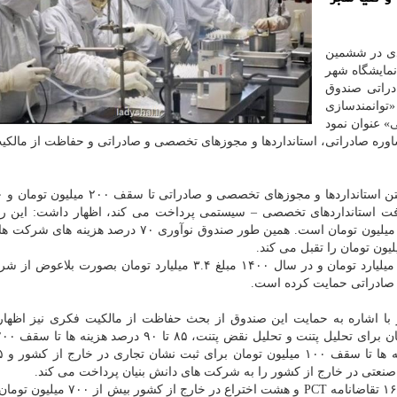
دی در ششمین
نمایشگاه شهر
راتی صندوق
وانمندسازی
» عنوان نمود
وره صادراتی، استانداردها و مجوزهای تخصصی و صادراتی و حفاظت از مالک
ل را برای دریافت استانداردهای تخصصی – سیستمی پرداخت می کند، اظهار داشت: این 
گرفتن تاییدیه های ملی نیز ۷۰ درصد هزینه ها تا سقف ۶۰ میلیون تومان است. همین طور صندوق نوآوری ۷۰
شاوردی اضافه کرد: صندوق نوآوری در سال ۹۹ مبلغ سه میلیارد تومان و در سال ۱۴۰۰ مبلغ ۳.۴ میلیارد تومان بص
 صادراتی حمایت کرده است.
با اشاره به حمایت این صندوق از بحث حفاظت از مالکیت فکری نیز اظها
به گفته ی ایشان، صندوق نوآوری در سال ۱۴۰۰ برای ثبت ۱۶ تقاضانامه PCT و هشت اختر