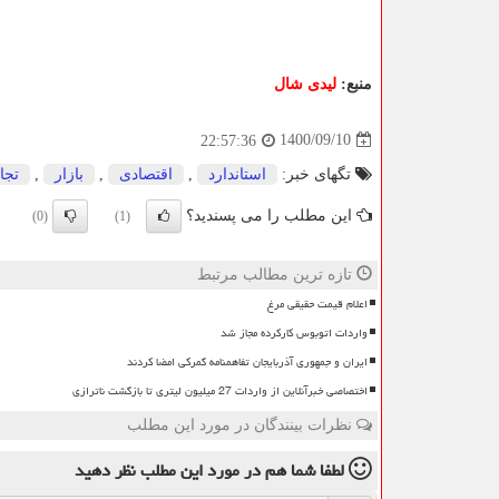
منبع:
لیدی شال
1400/09/10
22:57:36
تگهای خبر:
استاندارد
,
اقتصادی
,
بازار
,
تجا
این مطلب را می پسندید؟
(0)
(1)
تازه ترین مطالب مرتبط
اعلام قیمت حقیقی مرغ
واردات اتوبوس کارکرده مجاز شد
ایران و جمهوری آذربایجان تفاهمنامه گمرکی امضا کردند
اختصاصی خبرآنلاین از واردات 27 میلیون لیتری تا بازگشت ناترازی
نظرات بینندگان در مورد این مطلب
لطفا شما هم
در مورد این مطلب
نظر دهید