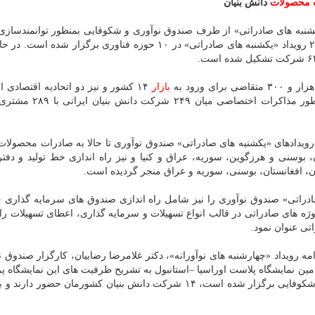
محصولات
دانش بنیان
کشنبه های صادراتی» از طرف صندوق نوآوری و شکوفایی بمنظور توانمندسا
های دانش بنیان در عرصه صادرات، اظهار داشت: تا حالا ۲۲ رویداد «یکشنبه های صادراتی» در ۱۰ حوزه فناوری برگزار
ی ورود به
بازار
۱۴ کشور و نیز دو اتحادیه اقتصادی ا
اروپا خدمات آموزش و مشاوره ارائه شده است. همین طور مذاکرا
رویدادهای «یکشنبه های صادراتی» صندوق نوآوری تا حالا به صادرات محصول
، بوسنی و هرزگوین، سوریه، عراق و کنیا و نیز راه اندازی خط تولید و دفت
ن، افغانستان، بوسنی، سوریه و عراق منجر گردیده است.
راتی» صندوق نوآوری را نیز شامل راه اندازی صندوق های سرمایه گذاری 
وژه های صادراتی در قالب انواع تسهیلات و سرمایه گذاری، اعطای تسهیلات راه
تی عنوان نمود.
 رویداد «چهارشنبه های نوآورانه»، دکتر غلامرضا رضاییان، کارگزار صندوق ن
ن نمایشگاه پلاست اوراسیا –استانبول به تشریح ظرفیت های این نمایشگاه پ
اظهار داشت: در این پاویون که به همت صندوق نوآوری و شکوفایی برگزار شده است، ۱۴ شرکت دانش بنیان کشورمان ح