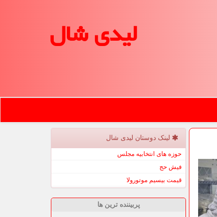
لیدی شال
لینک دوستان لیدی شال
حوزه های انتخابیه مجلس
فیش حج
قیمت بیسیم موتورولا
پربیننده ترین ها