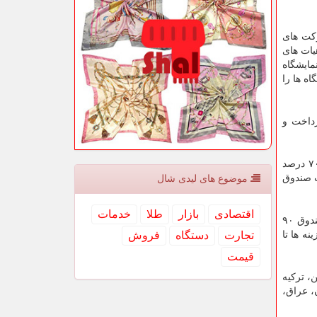
رکت های
یات های
ا در رویدادهای «یکشنبه های صادراتی» و اعطای کمک های توسعه ای عنوان نمود و اظهار داشت: امسال ۱۸۳ نمایشگاه
 نمایشگاه ها را
رداخت و
وی با اشاره به حمایت صندوق نوآوری از حضور شرکت های دانش بنیان در نمایشگاه های دائمی خارجی نیز اظهار داشت: این صندوق ۷۰ درصد
نش بنیان از این خدمت صندوق
موضوع های لیدی شال
اقتصادی
بازار
طلا
خدمات
شاوردی در ادامه از حمایت صندوق نوآوری از اعزام و پذیرش هیات تجاری و فناوری به کشورهای مختلف آگاهی داد و اظهار داشت: صندوق ۹۰
قبل می کند. این رقم برای پذیرش هیات تجاری تا ۹۰ درصد هزینه ها تا
تجارت
دستگاه
فروش
قیمت
زگوین، ترکیه
، عراق،