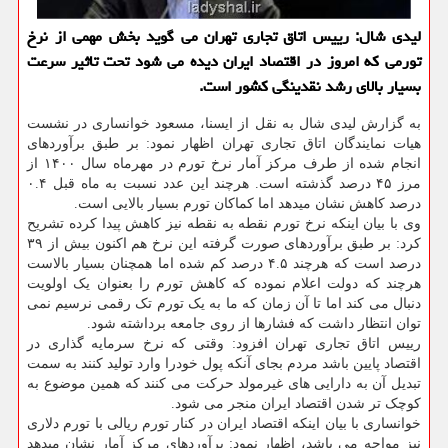
لیدی شال: رییس اتاق تجاری تهران می گوید بخش مهمی از نرخ
تورمی که امروز در اقتصاد ایران دیده می شود تحت تاثیر سرعت
بسیار بالای رشد نقدینگی کشور است.
به گزارش لیدی شال به نقل از ایسنا، مسعود خوانساری در نشست
هیات نمایندگان اتاق تجاری تهران اظهار نمود: بر طبق برآوردهای
انجام شده از طرف مرکز آمار نرخ تورم در مهرماه سال ۱۴۰۰ از
مرز ۴۵ درصد گذشته است. هرچند این عدد نسبت به ماه قبل ۰.۴
درصد کاهش نشان میدهد اما کماکان تورم بسیار بالایی است.
وی با بیان اینکه نرخ تورم نقطه به نقطه نیز کاهش پیدا کرده تشریح
کرد: بر طبق برآوردهای صورت گرفته این نرخ هم اکنون بیش از ۳۹
درصد است که هرچند ۴.۵ درصد کم شده اما همچنان بسیار بالاست
هرچند که دولت اعلام نموده که کاهش تورم را بعنوان یک اولویت
دنبال می کند اما تا آن زمان که ما به یک تورم تک رقمی نرسیم نمی
توان انتظار داشت که فشارها از روی جامعه برداشته شود.
رییس اتاق تجاری تهران افزود: وقتی که نرخ سرمایه گذاری در
اقتصاد پایین باشد مردم بجای آنکه پول خودرا وارد تولید کنند به سمت
تبدیل آن به دارایی های غیرمولد حرکت می کنند که همین موضوع به
کوچک تر شدن اقتصاد ایران منجر می شود.
خوانساری با بیان اینکه اقتصاد ایران در کنار تورم ریالی با تورم دلاری
نیز مواجه می باشد، اظهار نمود: برآوردهای مرکز آمار نشان میدهد