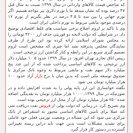
که شاخص قیمت کالاهای وارداتی در سال ۱۳۹۹ نسبت به سال قبل
۴۷ درصد بوده که نشان میدهد ما با تورم دلاری نیز مواجه هستیم. اگر
تورم جهانی را بین سه تا ۴.۵ درصد در نظر بگیریم از تورم ۱۷
درصدی موجود مابقی مربوط به تورم داخلی ایران است.
وی با تاکید بر لزوم اصلاح برخی سیاست های غلط اقتصادی توضیح
داد: در شرایطی که دولت لایحه دو فوریتی حذف ارز ۴۲۰۰ تومانی را
به مجلس شورای اسلامی ارائه کرده بود این طرح از طرف
نمایندگان مجلس پذیرفته نشد اما چیزی که مشخص است لزوم
تصمیم گیری سریع در این رابطه و کنار گذاشتن ارز ترجیحی است.
رییس اتاق تجاری تهران افزود: در سال ۱۳۹۹ حدود ۱۰.۵ میلیارد دلار
ارز ترجیحی به کالاهای اساسی پرداخت شده که از این عدد پنج
میلیارد دلار سهم نفت و مابقی مربوط به وجوه بانک مرکزی یا
صندوق توسعه ملی است که بدین سان با نرخ
بازار
آزاد حدود ۱۰۰
هزار میلیارد تومان می شود.
بگفته خوانساری این ارز پایه پولی را به شدت افزایش داده و در
صورتیکه در سال ۱۳۹۹، ۱۰۰۰ هزار میلیارد تومان به نقدینگی اضافه
شده ۷۵۰ هزار میلیارد تومان آن از محل ارز ترجیحی بوده است.
وی تصریح کرد: در زمانی که دولت پولی از
فروش
نفت دریافت نمی
کند عملا برای تامین کالاهای اساسی مجبور به استقراض از بانک
مرکزی می شود که این مساله در وضعیت تورمی فعلی خود عاملی
برای تشدید مشکلات است بدین جهت باید دراین زمینه تغییراتی
گسترده در دستور کار قرار گیرد.