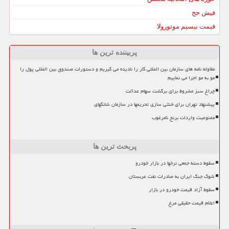
فیش حج
قیمت بیسیم موتورولا
پربیننده ترین ها
مقاوله نامه های سازمان بین المللی کار را نادیده می گیریم و دستورات صندوق بین المللی پول را
مو به مو اجرا می نماییم
چراغ سبز مشروط برای برگشت سهام عدالت
پیشنهاد تهران برای خنثی سازی تحریمها در سازمان شانگهای
ممنوعیت واردات برنج نامرغوب
پربحث ترین ها
سقوط دسته جمعی نرخها در بازار خودرو
شوک جنگ ایران به صادرات نفت عربستان
سقوط آزاد قیمت خودرو در بازار
اعلام قیمت حقیقی مرغ