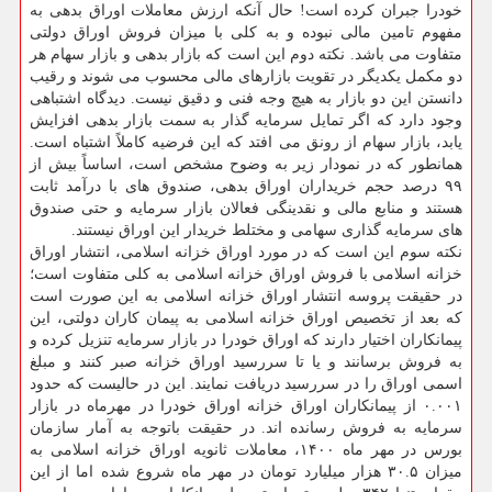
خودرا جبران کرده است! حال آنکه ارزش معاملات اوراق بدهی به
مفهوم تامین مالی نبوده و به کلی با میزان فروش اوراق دولتی
متفاوت می باشد. نکته دوم این است که بازار بدهی و بازار سهام هر
دو مکمل یکدیگر در تقویت بازارهای مالی محسوب می شوند و رقیب
دانستن این دو بازار به هیچ وجه فنی و دقیق نیست. دیدگاه اشتباهی
وجود دارد که اگر تمایل سرمایه گذار به سمت بازار بدهی افزایش
یابد، بازار سهام از رونق می افتد که این فرضیه کاملاً اشتباه است.
همانطور که در نمودار زیر به وضوح مشخص است، اساساً بیش از
۹۹ درصد حجم خریداران اوراق بدهی، صندوق های با درآمد ثابت
هستند و منابع مالی و نقدینگی فعالان بازار سرمایه و حتی صندوق
های سرمایه گذاری سهامی و مختلط خریدار این اوراق نیستند.
نکته سوم این است که در مورد اوراق خزانه اسلامی، انتشار اوراق
خزانه اسلامی با فروش اوراق خزانه اسلامی به کلی متفاوت است؛
در حقیقت پروسه انتشار اوراق خزانه اسلامی به این صورت است
که بعد از تخصیص اوراق خزانه اسلامی به پیمان کاران دولتی، این
پیمانکاران اختیار دارند که اوراق خودرا در بازار سرمایه تنزیل کرده و
به فروش برسانند و یا تا سررسید اوراق خزانه صبر کنند و مبلغ
اسمی اوراق را در سررسید دریافت نمایند. این در حالیست که حدود
۰.۰۰۱ از پیمانکاران اوراق خزانه اوراق خودرا در مهرماه در بازار
سرمایه به فروش رسانده اند. در حقیقت باتوجه به آمار سازمان
بورس در مهر ماه ۱۴۰۰، معاملات ثانویه اوراق خزانه اسلامی به
میزان ۳۰.۵ هزار میلیارد تومان در مهر ماه شروع شده اما از این