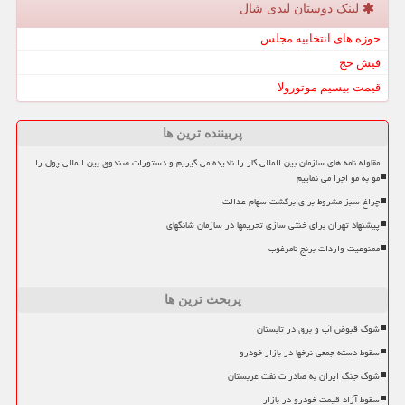
لینک دوستان لیدی شال
حوزه های انتخابیه مجلس
فیش حج
قیمت بیسیم موتورولا
پربیننده ترین ها
مقاوله نامه های سازمان بین المللی کار را نادیده می گیریم و دستورات صندوق بین المللی پول را
مو به مو اجرا می نماییم
چراغ سبز مشروط برای برگشت سهام عدالت
پیشنهاد تهران برای خنثی سازی تحریمها در سازمان شانگهای
ممنوعیت واردات برنج نامرغوب
پربحث ترین ها
شوک قبوض آب و برق در تابستان
سقوط دسته جمعی نرخها در بازار خودرو
شوک جنگ ایران به صادرات نفت عربستان
سقوط آزاد قیمت خودرو در بازار