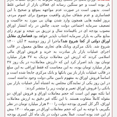
باز بوده است و جو سنگین رسانه ای فعالان بازار از اساس غلط
است. بدیهی است در صورت عدم مواجهه بموقع و صحیح با این
فضاسازی و عدم شفاف سازی واقعیت موضوع برای عموم مردم،
بروز لطمه هایی همچون وارد شدن بهتان بی مورد به حاکمیت و
تضعیف سرمایه اجتماعی دولت جدید، چالش در راه انتشار اوراق
مصوب بودجه ای در باقیمانده سال و تزریق بی نتیجه و تورم زای
منابع مالی به بازار سرمایه اجتناب ناپذیر خواهد بود.
فضاسازی مقابل
اوراق دولتی از کجا شروع شد؟
ماجرا از روز دوشنبه ۳ آبان ۱۴۰۰
شروع شد. بانک مرکزی وبانک های تجاری مطابق معمول در قالب
اجرای عملیات بازار باز مبادرت به خرید و فروش اوراق مالی
اسلامی کردند که ارزش این معاملات نزدیک به ۳۷ هزار میلیارد
تومان بود. باید اصرار کرد این که «ارزش معاملات» در یک روز ۳۷
هزار میلیارد تومان بوده، به این معناست که فقط اوراقی به این مبلغ
در قالب عملیات بازار باز بین بانکها و بانک مرکزی جابجا شده است و
اساساً فروش اوراق به مفهوم تامین مالی دولت وجود نداشته است.
در این روز یکی از نمایندگان مجلس به اشتباه آمار عملیات بازار بین
بانکی را فروش اوراق تعبیر و توئیت زیر را منتشر کردند:
اما نکته مهم این است که حجم معاملات اوراق و فروش اوراق، دو
مقوله کاملاً متفاوت هستند. با این نگاه غیر دقیق به ارزش معاملات
اوراق، اگر کل کسری بودجه دولت را ۴۰۰ هزار میلیارد تومان در نظر
بگیریم، با توجه به این که حجم معاملات اوراق در مهرماه ۱۴۰۰ بیش
از این عدد بوده است، عملاً یعنی دولت در یک ماه کل کسری بودجه