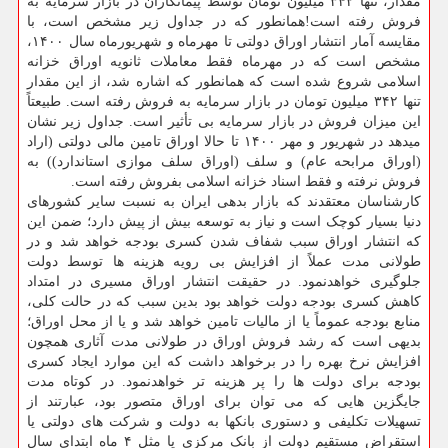
مقدار، تنها ۳۴۲ میلیون تومان توسط پیمانکاران در بازار سرمایه به
فروش رفته است!همانطور که در جداول زیر مشخص است، با
مقایسه آمار انتشار اوراق دولتی تا مهرماه و شهریورماه سال ۱۴۰۰،
مشخص است که در مهرماه فقط معاملات ثانویه اوراق خزانه
اسلامی شروع شده است که همانطور که اشاره شد، از این مقدار
تنها ۳۴۲ میلیون تومان در بازار سرمایه به فروش رفته است. طبیعتاً
این میزان فروش در بازار سرمایه بی تأثیر است. جداول زیر نشان
میدهد در شهریور و مهر ۱۴۰۰ تا حالا اوراق تامین مالی دولتی (اراد
(اوراق مرابحه عام) و سلف (اوراق سلف موازی استاندارد)) به
فروش نرفته و فقط اسناد خزانه اسلامی بفروش رفته است.
کارشناسان معتقدند که بازار بدهی ایران به نسبت سایر کشورهای
دنیا بسیار کوچک است و نیاز به توسعه بیش از پیش دارد؛ ضمن این
که انتشار اوراق سبب شفاف شدن کسری بودجه خواهد شد و در
طولانی مدت عملاً از افزایش بی رویه هزینه ها توسط دولت
جلوگیری خواهدنمود. در حقیقت انتشار اوراق مسیری در امتداد
کاهش کسری بودجه دولت خواهد بود بدین سبب که در حالت کلی،
منابع بودجه عموماً یا از مالیات تامین خواهد شد و یا از محل اوراق؛
بدیهی است که رشد فروش اوراق در طولانی مدت آثاری همچون
افزایش نرخ بهره را در برخواهد داشت که این موارد ایجاد کسری
بودجه برای دولت ها را پر هزینه تر خواهدنمود. در کوتاه مدت
جایگزین هایی که می توان برای اوراق متصور بود، عبارتند از
تسهیلات تکلیفی و دستوری بانکها به دولت و شرکت های دولتی یا
استقراض مستقیم دولت از بانک مرکزی یا مثل ۴ ماه ابتدای سال