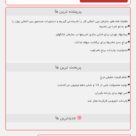
پربیننده ترین ها
مقاوله نامه های سازمان بین المللی کار را نادیده می گیریم و دستورات صندوق بین المللی پول را
مو به مو اجرا می نماییم
پیشنهاد تهران برای خنثی سازی تحریمها در سازمان شانگهای
چراغ سبز مشروط برای برگشت سهام عدالت
ممنوعیت واردات برنج نامرغوب
پربحث ترین ها
اعلام قیمت حقیقی مرغ
تولید محصولات باغی از 13 و شش دهم میلیون تن گذشت
خبر مهم برای یارانه بگیران
واردات اتوبوس کارکرده مجاز شد
جدیدترین ها