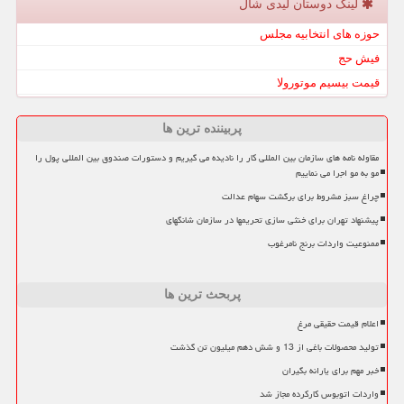
لینک دوستان لیدی شال
حوزه های انتخابیه مجلس
فیش حج
قیمت بیسیم موتورولا
پربیننده ترین ها
مقاوله نامه های سازمان بین المللی کار را نادیده می گیریم و دستورات صندوق بین المللی پول را
مو به مو اجرا می نماییم
چراغ سبز مشروط برای برگشت سهام عدالت
پیشنهاد تهران برای خنثی سازی تحریمها در سازمان شانگهای
ممنوعیت واردات برنج نامرغوب
پربحث ترین ها
اعلام قیمت حقیقی مرغ
تولید محصولات باغی از 13 و شش دهم میلیون تن گذشت
خبر مهم برای یارانه بگیران
واردات اتوبوس کارکرده مجاز شد