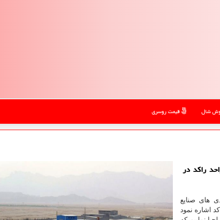
ش شال
قیمت روسری
: لرستان معاون وزیر صمت از احیای 1600 واحد راکد در
ی های صنایع
د اشاره نمود
در کشور احیا نماییم که