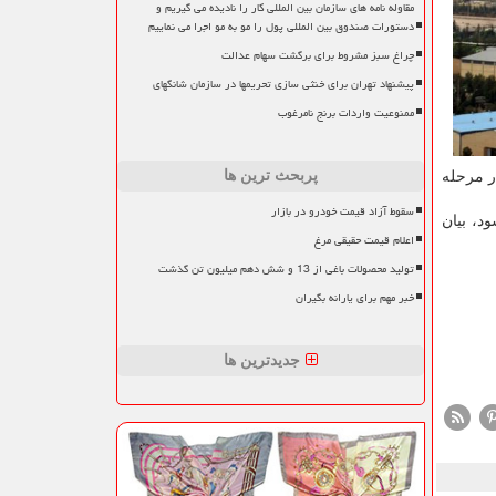
مقاوله نامه های سازمان بین المللی کار را نادیده می گیریم و
دستورات صندوق بین المللی پول را مو به مو اجرا می نماییم
چراغ سبز مشروط برای برگشت سهام عدالت
پیشنهاد تهران برای خنثی سازی تحریمها در سازمان شانگهای
ممنوعیت واردات برنج نامرغوب
پربحث ترین ها
تی رسیدند و در مرحله
سقوط آزاد قیمت خودرو در بازار
د، بیان
اعلام قیمت حقیقی مرغ
تولید محصولات باغی از 13 و شش دهم میلیون تن گذشت
خبر مهم برای یارانه بگیران
جدیدترین ها