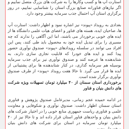
استارت آپ ها و کسب وکارها را به شرکت های بزرگ متصل نماییم و
اگر نیازهای فناورانه صنایع بزرگ استان را شناسایی نماییم، در روز
برگزاری استان آپ احتمال جذب سرمایه بیشتر وجود دارد.
بغدادی به رویداد «پیوند» نیز اشاره نمود و اظهار داشت: استارت آپ
ها، صاحبان ایده، هسته های فناور و اعضای هیات علمی دانشگاه ها از
ایده های خوبی برخوردار می باشند، اما این آگاهی را ندارند که چه
مسیری را برای تبدیل ایده خود به محصول باید طی کنند، پس این
افراد می توانند در سلسله رویدادهای «پیوند» صندوق نوآوری حضور
پیدا کنند و ایده های خودرا که قابلیت تجاری سازی دارند، به
شتابدهنده ها عرضه کنند و صندوق نوآوری نیز برای جذب سرمایه
بوسیله هم سرمایه گذاری، در کنار شتابدهنده ها برای پشتیبانی از
ایده ها قرار می گیرد. تا حالا هفت رویداد «پیوند» از طرف صندوق
نوآوری برگزار شده است.
برخورداری استان سمنان از ۴۰ میلیارد تومان تسهیلات ویژه شرکت
های دانش بنیان و فناور
در ادامه حمیده عجم زمانی، مدیرعامل صندوق پژوهش و فناوری
استان سمنان اظهار داشت: صندوق نوآوری و شکوفایی و معاونت
علمی و فناوری ریاست جمهوری منابع خوبی را در اختیار شرکت های
دانش بنیان و واحدهای فناور استان قرار داده اند و تا حالا نیز از ۴۰
میلیارد تومان سرمایه در استان برای شرکت های دانش بنیان
برخوردار بودیم.