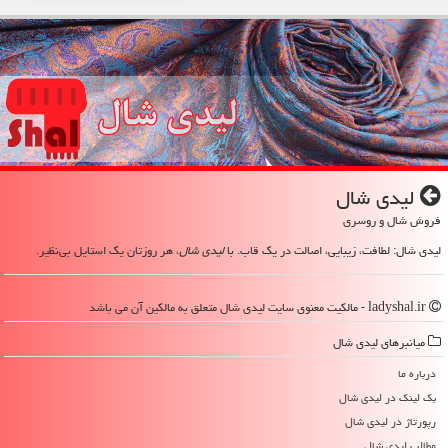
لیدی شال
فروش شال و روسری
لیدی شال: لطافت، زیبایی، اصالت در یک قاب. با
لیدی شال
، هر روزتان یک استایل بی‌نظیر.
ladyshal.ir - مالکیت معنوی سایت لیدی شال متعلق به مالکین آن می باشد
میانبرهای لیدی شال
درباره ما
بک لینک در لیدی شال
رپورتاژ در لیدی شال
مطالب لیدی شال