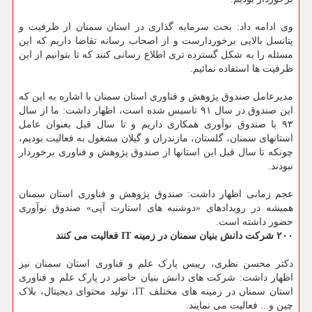
وی ادامه داد: بحث سرمایه گذاری در استان سمنان از ظرفیت و
پتانسل بالایی برخوردارست و از اصحاب رسانه تقاضا داریم که این
مسئله را به شکل گسترده تری اطلاع رسانی کنند که تا بتوانیم از این
ظرفیت ها استفاده نمائیم.
مدیرعامل صندوق پژوهش و فناوری استان سمنان با اشاره به این که
این صندوق در سال ۹۱ تاسیس شده است، اظهار داشت: ما از سال
۹۳ با صندوق نوآوری همکاری داریم و تا سال قبل بعنوان عامل
استانهای سمنان، گلستان، مازندران و گیلان مشغول به فعالیت بودیم،
چونکه تا سال قبل این استانها از صندوق پژوهش و فناوری برخوردار
نبودند.
عجم زمانی اظهار داشت: صندوق پژوهش و فناوری استان سمنان
همیشه در رویدادهای «دوشنبه های استارت آپی» صندوق نوآوری
حضور داشته است.
۲۰۰ شرکت دانش بنیان سمنان در زمینه IT فعالیت می کنند
دکتر محسن نظری، رییس پارک علم و فناوری استان سمنان نیز
اظهار داشت: شرکت های دانش بنیان حاضر در پارک علم و فناوری
استان سمنان در زمینه های مختلف IT، تولید محتوای دیجیتال، بلاک
چین و... فعالیت می نمایند.