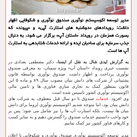
مدیر توسعه اکوسیستم نوآوری صندوق نوآوری و شکوفایی اظهار
داشت: رویدادهای «دوشنبه های استارت آپی» و «پیوند» که
بصورت همزمان در رویداد «استان آپ» برگزار می شود، به دنبال
جذب سرمایه برای صاحبان ایده و ارائه خدمات شتابدهی به استارت
آپ ها است.
به گزارش لیدی شال به نقل از ایسنا،
دکتر مصطفی بغدادی در
نشست خبری رویداد «استان آپ» ویژه سمنان، به معرفی صندوق
نوآوری پرداخت و اظهار داشت: صندوق نوآوری بواسطه قانون
پشتیبانی از شرکت های دانش بنیان مصوب سال ۸۹ و ماده ۵ این
قانون بمنظور کمک به تجاری سازی فناوری ها و تامین مالی
اکوسیستم نوآوری کشور تاسیس شده است.
وی افزود:
خدمات
صندوق تا دو سال قبل معطوف به شرکت های
دانش بنیان بود، اما متوجه شدیم اکوسیستم نوآوری لزوما برای دانش
بنیان ها نیست، بلکه استارت آپ ها را نیز شامل می شود؛ پس بر
خود واجب دانستیم خدمات صندوق را گسترش دهیم و به سایر کسب
و کارهای فناور کشور نیز کمک نماییم.
مدیر توسعه اکوسیستم نوآوری صندوق نوآوری و شکوفایی با اعلان