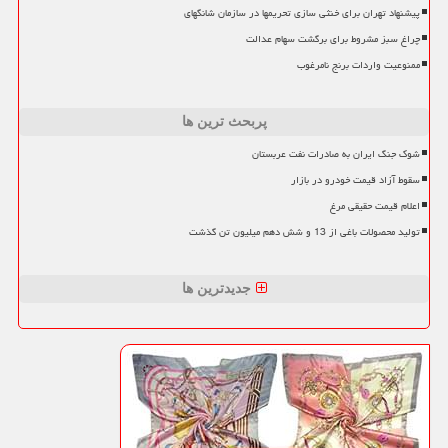
پیشنهاد تهران برای خنثی سازی تحریمها در سازمان شانگهای
چراغ سبز مشروط برای برگشت سهام عدالت
ممنوعیت واردات برنج نامرغوب
پربحث ترین ها
شوک جنگ ایران به صادرات نفت عربستان
سقوط آزاد قیمت خودرو در بازار
اعلام قیمت حقیقی مرغ
تولید محصولات باغی از 13 و شش دهم میلیون تن گذشت
جدیدترین ها