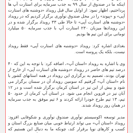
اینکه ما در صندوق از سال ۹۹ به جذب سرمایه برای استارت آپ ها
پرداختیم، اظهار نمود: از اوایل سال قبل رویداد «دوشنبه های استارت
آپی» و «پیوند» را در محل صندوق نوآوری برگزار کردیم که در رویداد
«دوشنبه های استارت آپی» تا حالا طی ۳۳ رویداد برگزار شده و در
این رویدادها میزبان ۲۳۰ استارت آپ با جذب سرمایه ۵۰ میلیارد
تومانی برای این تیم ها بودیم.
بغدادی اشاره کرد: رویداد «دوشنبه های استارت آپی» فقط رویداد
نیست، بلکه یک پروسه است.
وی با اشاره به رویداد «استان آپ»، اضافه کرد: با توجه به این که ۴۰
درصد تیم های حاضر در رویداد «دوشنبه های استارت آپی» از خارج از
تهران بودند، تصمیم به برگزاری این رویداد در همه استانهای کشور با
نام «استان آپ» گرفتیم که سومین رویداد آن در سمنان برگزار می
شود و بیش از این نیز در استان کرمان برگزار شده است و در ۱۲
آبان نیز در قزوین انجام می شود. در استان آپ کرمان از حدود ۵۰
تیم، ۱۳ تیم طرح خودرا ارائه کردند و ۶ تیم موفق به جذب سرمایه
در همان روز رویداد شدند.
مدیر توسعه اکوسیستم نوآوری صندوق نوآوری و شکوفایی افزود:
رویداد «استان آپ» می تواند ارتباط خوبی میان صنایع بزرگ استان و
کسب و کارهای نوپا برقرار کند، چونکه ما به دنبال این هستیم که