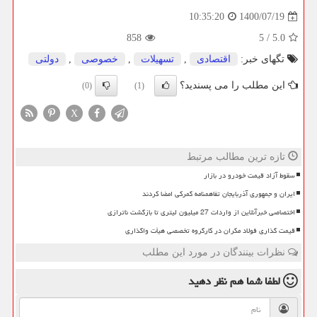
1400/07/19
10:35:20
858
5
/
5.0
تگهای خبر:
اقتصادی
,
تسهیلات
,
خصوصی
,
دولتی
این مطلب را می پسندید؟
(0)
(1)
X
تازه ترین مطالب مرتبط
سقوط آزاد قیمت خودرو در بازار
ایران و جمهوری آذربایجان تفاهمنامه گمرکی امضا کردند
اختصاصی خبرآنلاین از واردات 27 میلیون لیتری تا بازگشت ناترازی
قیمت گذاری فولاد مکران در کارگروه تخصصی هیأت واگذاری
نظرات بینندگان در مورد این مطلب
لطفا شما هم
نظر دهید