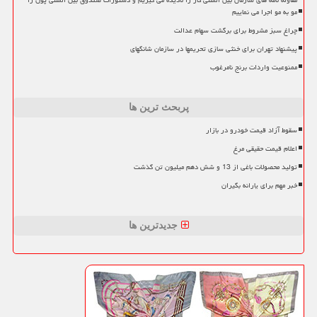
مقاوله نامه های سازمان بین المللی کار را نادیده می گیریم و دستورات صندوق بین المللی پول را
مو به مو اجرا می نماییم
چراغ سبز مشروط برای برگشت سهام عدالت
پیشنهاد تهران برای خنثی سازی تحریمها در سازمان شانگهای
ممنوعیت واردات برنج نامرغوب
پربحث ترین ها
سقوط آزاد قیمت خودرو در بازار
اعلام قیمت حقیقی مرغ
تولید محصولات باغی از 13 و شش دهم میلیون تن گذشت
خبر مهم برای یارانه بگیران
جدیدترین ها