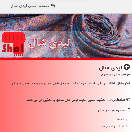
صفحه اصلی لیدی شال
لیدی شال
فروش شال و روسری
لیدی شال: لطافت، زیبایی، اصالت در یک قاب. با
لیدی شال
، هر روزتان یک استایل بی‌نظیر.
ladyshal.ir - مالکیت معنوی سایت لیدی شال متعلق به مالکین آن می باشد
میانبرهای لیدی شال
درباره ما
بک لینک در لیدی شال