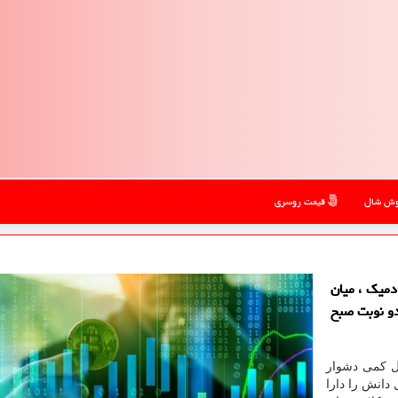
ش شال
قیمت روسری
میک ، میان
و نوبت صبح
ل کمی دشوار
انش را دارا