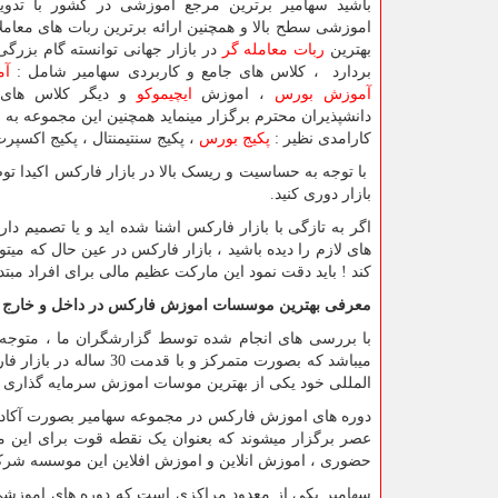
باشید سهامیر برترین مرجع اموزشی در کشور با تدو
اموزشی سطح بالا و همچنین ارائه برترین ربات های معام
بهترین
ربات معامله گر
در بازار جهانی توانسته گام بزرگی
بردارد ، کلاس های جامع و کاربردی سهامیر شامل :
آم
آموزش بورس
، اموزش
ایچیموکو
و دیگر کلاس های 
دانشپذیران محترم برگزار مینماید همچنین این مجموعه به ا
کارامدی نظیر :
پکیج بورس
، پکیج سنتیمنتال ، پکیج اکسپ
با توجه به حساسیت و ریسک بالا در بازار فارکس اکیدا تو
بازار دوری کنید.
اگر به تازگی با بازار فارکس اشنا شده اید و یا تصمیم 
های لازم را دیده باشید ، بازار فارکس در عین حال که میت
کند ! باید دقت نمود این مارکت عظیم مالی برای افراد مبتدی
معرفی بهترین موسسات اموزش فارکس در داخل و خارج ا
با بررسی های انجام شده توسط گزارشگران ما ، متوج
میباشد که بصورت متمرکز
المللی خود یکی از بهترین موسات اموزش سرمایه گذاری در
دوره های اموزش فارکس در مجموعه سهامیر بصورت آکاد
عصر برگزار میشوند که بعنوان یک نقطه قوت برای این م
حضوری ، اموزش انلاین و اموزش افلاین این موسسه شرکت
سهامیر یکی از معدود مراکزی است که دوره های اموزشی سط