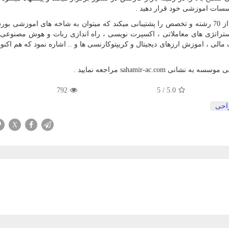
سات اموزشی خود قرار دهید .
سهامیر همچنین در حوزه های مالی و سرمایه گذاری بیش از 70 رشته و تخصص را پشتیبانی میکند که میتوان به شاخه های اموز
تراتژی های معاملاتی ، اکسپرت نویسی ، راه اندازی ربات و هوش مصنوعی د
لی ، اموزش ارزهای دیجیتال و کریپتوکارنسی ها و .. اشاره نمود که هم اکنون
می موسسه به نشانی
sahamir-ac.com
مراجعه نمایید .
792
5
/
5.0
احی
X