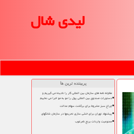
لیدی شال
پربیننده ترین ها
مقاوله نامه های سازمان بین المللی کار را نادیده می گیریم و
دستورات صندوق بین المللی پول را مو به مو اجرا می نماییم
چراغ سبز مشروط برای برگشت سهام عدالت
پیشنهاد تهران برای خنثی سازی تحریمها در سازمان شانگهای
ممنوعیت واردات برنج نامرغوب