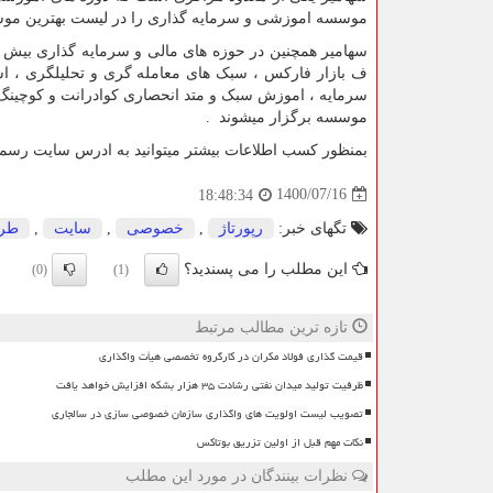
موسسه اموزشی و سرمایه گذاری را در لیست بهترین موس
ف بازار فارکس ، سبک های معامله گری و تحلیلگری ، اس
سرمایه ، اموزش سبک و متد انحصاری کوادرانت و کوچینگ ما
موسسه برگزار میشوند .
بمنظور کسب اطلاعات بیشتر میتوانید به ادرس سایت رس
1400/07/16
18:48:34
تگهای خبر:
رپورتاژ
,
خصوصی
,
سایت
,
طر
این مطلب را می پسندید؟
(0)
(1)
تازه ترین مطالب مرتبط
قیمت گذاری فولاد مکران در کارگروه تخصصی هیأت واگذاری
ظرفیت تولید میدان نفتی رشادت ۳۵ هزار بشکه افزایش خواهد یافت
تصویب لیست اولویت های واگذاری سازمان خصوصی سازی در سالجاری
نکات مهم قبل از اولین تزریق بوتاکس
نظرات بینندگان در مورد این مطلب