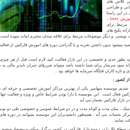
ین کلاس های
لاتی و طراحی
 در این راستا
وزش forex
،
مرتبط برای
رائه پکیج های
رت نویسی و دیگر موضوعات مرتبط برای علاقه مندان محترم اماده نموده است 
صیه میشود بدون داشتن تجربه و یا گذراندن دوره های اموزش فارکس از فعالیت
دارید بطور جدی و تخصصی در این بازار فعالیت کنید لازم است قبل از هر چیز
واند سود سرشار برای شما داشته باشد میتواند ضررهای جبران ناپذیر مالی به ش
 و تازه کاران قتلگاه سرمایه ها خواهد بود ...
ز کشور :
ه شدیم موسسه سهامیر یکی از بهترین مراکز اموزش تخصصی و حرفه ای د
 و با قدمت 30 ساله در بازار فارکس فعال است . این موسسه با دارا بودن شرایط خاص و ویژه و فعالیت ج
 بازار فارکس بشمار می آید .
میک ، میان مدت و کوتاه مدت و در دو شرایط عمومی و خصوصی طی دو نوب
رکز بحساب می آید . همینطور دانشپذیران این موسسه میتوانند در دوره ها
 نمایند .
ح بالا را در زمینه بازار فارکس در کشور برگزار میکند و پیشنهاد میشود ح