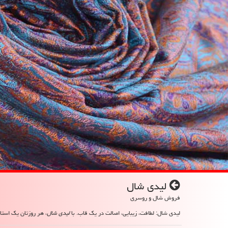
لیدی شال
فروش شال و روسری
لیدی شال: لطافت، زیبایی، اصالت در یک قاب. با
لیدی شال
، هر روزتان یک استای