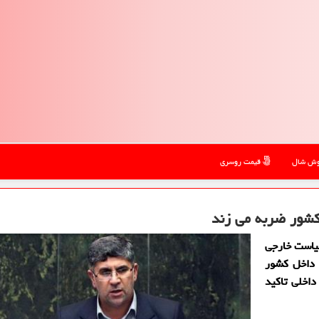
ش شال
قیمت روسری
کشور ضربه می زند
یاست خارجی
 داخل کشور
داخلی تاکید