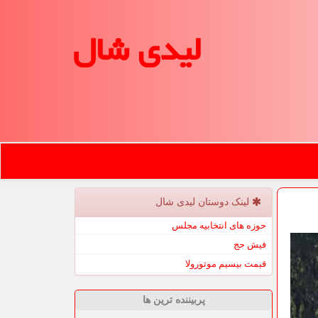
لیدی شال
لینک دوستان لیدی شال
حوزه های انتخابیه مجلس
فیش حج
قیمت بیسیم موتورولا
پربیننده ترین ها