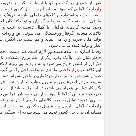
شهریار حیدری در گفت و گو با ایسنا، با تکیه بر ضرور
واردات
کالاهایی که نمونه مشابه آن در داخل کشور تولید م
داشت: خرید و استفاده از کالاهای داخلی نیازمند فرهنگ 
طرفی باید دقت کنیم سرمایه گذاران و تولیدکنندگان لوا
وجود هزینه کردهای فراوان با کمال تأسف به علت وار
کالاهای مشابه، گرفتار ورشستگی می شوند، این واردات ب
تولید ملی ضربه وارد می نماید و هم سبب بی انگیزه س
گذار و تولید کننده ما می شود.
وی با اشاره به اینکه همینطور لازم است هم قیمت محصو
خاطرنشان کرد: باآنکه یکی دیگر از مهم ترین مشکلات ما
دلار ارز از کشور خارج می شود و به واردات بی رویه کال
این کالاها در
بازار
داخلی ما جای تولیدات داخل را می گیرن
شود و همینطور تحقق اصل خودکفایی با تاخیر همراه شود.
نماینده مردم قصرشیرین و سرپل ذهاب اظهار داشت: فرما
نگاه کارشناسی همراه می باشد، در این راستا باید از راه
قدرت رقابت این کالاها با نمونه خارجی خودشان افزایش دا
حیدری افزود: تمایل به خرید کالاهای خارجی ارزان و در عی
واردات کالاهای خارجی و یا قاچاق به کشور نیست، در این
مشابه آن در داخل کشور تولید می شود ضربه ای سنگین ب