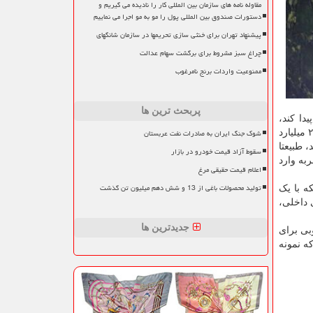
مقاوله نامه های سازمان بین المللی کار را نادیده می گیریم و
دستورات صندوق بین المللی پول را مو به مو اجرا می نماییم
پیشنهاد تهران برای خنثی سازی تحریمها در سازمان شانگهای
چراغ سبز مشروط برای برگشت سهام عدالت
ممنوعیت واردات برنج نامرغوب
پربحث ترین ها
دا کند،
شوک جنگ ایران به صادرات نفت عربستان
می باشد، علیرغم این شرایط اقتصادی کشور، سالیانه بیشتر از ۲۰ میلیارد
 طبیعتا
سقوط آزاد قیمت خودرو در بازار
به وارد
اعلام قیمت حقیقی مرغ
تولید محصولات باغی از 13 و شش دهم میلیون تن گذشت
ه با یک
 داخلی،
جدیدترین ها
بی برای
ه نمونه