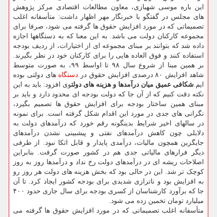
این باره موسی شهبازی، معاون مطالعات اقتصادی مرکز پژوهش
های مجلس در گفتگو با خبرنگار مهر اظهار داشت: متأسفانه اغلب
تصمیماتی که در مورد افزایش حقوق ها گرفته می شود، صرفا برای
مجموعه کارکنان دولت می باشد. به این معنا که به دستگاهها اجازه
داده شد که بتوانند بر مبنای مجموعه ای از اختیارات، از ردیف بودجه
استفاده کنند و فوق العاده هایی را برای کارکنان خود در نظر بگیرند.
بر همین مبنا از شروع سال ۹۸ تا اواسط ۹۹، به صورت متوسط
شاهد افزایش ۸۰ درصدی افزایش حقوق در
دستگاه
های دولتی بوده
ایم.
شکافی عمیق میان درآمدها و هزینه های دولت
وی افزود: باید به این
نکته دقت کنیم که از آن جا که دولت بودجه ای محدود دارد و باید بر
مبنای همین ساختار بودجه برای افزایش حقوق ها تصمیم بگیرد،
نگرانی های جدی در مورد این اقدام شکل گرفته است. برای نمونه
در سالهای اخیر شرایط بدینگونه رقم خورد که درآمدهای دولت به
دلایلی چون کاهش درآمدهای نفتی و پیشبینی نشدن درآمدهای
جایگزین همچون مالیات، درآمدی پایدار و قابل اتکا نبود. از طرفی
دیگر فرارهای مالیاتی جدی هم در کشور صورت گرفت. بنابراین
اصلاحات ریشه ای در درآمدهای دولت رخ نداد و درآمدها روز به روز
کوچک تر شد. این در حالی بود که بخش هزینه های دولت هر روز رو
به افزایش بود و ناترازی شدیدی برای بودجه کشور ایجاد کرد. تا آن
جا که برآورد کارشناسان از کسری بودجه برای سال جاری حدود ۴۰۰
میلیارد تومان تخمین زده می شود.
متأسفانه اغلب تصمیماتی که در مورد افزایش حقوق ها گرفته می