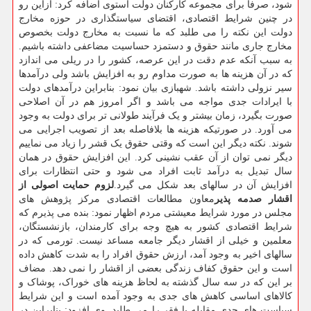
شود، صرفا برای مجموعه کارکنان دولت استوی اضافه کرد: ازاین رو
در چنین شرایط اقتصادی، اقتضای سیاستگذاری در حوزه مخارج
دولت این نکته را می طلبد که ما نسبت به مخارج دولت بخصوص
مخارج جاری مانند حقوق و دستمزد حساسیت مضاعفی داشته باشیم.
به سبب آنکه عدم دقت در این عرصه، کشور را در ریلی می اندازد
که در آن هزینه ها به صورت مداوم رو به افزایش باشد ولی درآمدها
سیر نزولی داشته باشد. شهبازی بیان نمود: بنابراین درآمدهای دولت
با ایرادات جدی مواجه می باشد و اگر امروز هم در آن اصلاحی
صورت بگیرد، زمان بیشتر و یک فرآیند طولانی تر برای دولت به وجود
می آورد. در صورتیکه هزینه ها بلافاصله بعد از تصویب اجرایی می
شوند. نکته دیگر این است که وقتی حقوق یک قشر را زیاد می نماییم
دیگر نمی توان از آن عقب نشینی کرد. این افزایش حقوق در همان
سال تبدیل به درآمد ثابت افراد می شود و حتی انتظارات برای
افزایش آن در سالهای بعد شکل می گیرد.
لزوم حمایت اصولی از
اقشار صدمه پذیر
معاون مطالعات اقتصادی مرکز پژوهش های
مجلس در مورد شرایط معیشتی مردم اظهار نمود: بنده می پذیرم که
شرایط اقتصادی کشور به هیچ وجه برای کارمندان، بازنشستگان،
معلمین و خیلی از اقشار دیگر جامعه مساعد نیست. تورمی که در
سالهای اخیر به وجود آمد، ارزش حقوق افراد را به شدت کاهش داده
است و این حقوق کفاف زندگی بعضی از اقشار را نمی دهد. مضاف
بر این که در سه سال گذشته به لحاظ هزینه های خوراک، پوشاک و
کالاهای اساسی کاهش های جدی به وجود آمده است و این شرایط
سیاست های جدی مقابله با فقر را می طلبد. وی افزود: بنابراین در