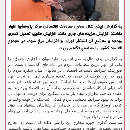
به گزارش لیدی شال معاون مطالعات اقتصادی مرکز پژوهشها اظهار
داشت: افزایش هزینه های جاری مانند افزایش حقوق، تحمیل کسری
بودجه و به تبع آن انتشار اوراق و افزایش نرخ سود، در مجموع
اقتصاد کشور را به لبه پرتگاه می برد.
به گزارش لیدی شال به نقل از مهر، شاید بتوان «افزایش حقوق» را
یکی از مهم ترین مطالبات مردم در ماه های گذشته دانست. در
صورتیکه شرایط نامساعد اقتصادی در سالهای قبل، سفره مردم را
روز به روز کوچک تر کرده، به عقیده بسیاری تنها راه نجات آنها،
افزایش حقوق آن هاست. اما ابعاد گسترده این اقدام باعث آن شده
که خیلی از کارشناسان به بررسی تبعات آن در اقتصاد بپردازند. به
عقیده صاحب نظران، ایجاد بار مالی سنگین برای دولت نه تنها نمی
تواند به بهبود شرایط معیشتی مردم کمکی کند بلکه در جهت وخیم تر
کردن اوضاع گام بر می دارد. بنابراین کارشناسان پیشنهاد می دهند
دولت ها به رفع ریشه این معضل پرداخته و به روشی اصولی رفاه
مردم جامعه را بالا برند.
سیاست گذاری حوزه مخارج این را می طلبد که نسبت به مخارج
دولت بخصوص حقوق و دستمزد حساسیت مضاعفی داشته باشیمدر