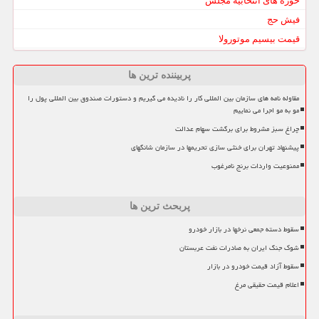
حوزه های انتخابیه مجلس
فیش حج
قیمت بیسیم موتورولا
پربیننده ترین ها
مقاوله نامه های سازمان بین المللی کار را نادیده می گیریم و دستورات صندوق بین المللی پول را
مو به مو اجرا می نماییم
چراغ سبز مشروط برای برگشت سهام عدالت
پیشنهاد تهران برای خنثی سازی تحریمها در سازمان شانگهای
ممنوعیت واردات برنج نامرغوب
پربحث ترین ها
سقوط دسته جمعی نرخها در بازار خودرو
شوک جنگ ایران به صادرات نفت عربستان
سقوط آزاد قیمت خودرو در بازار
اعلام قیمت حقیقی مرغ