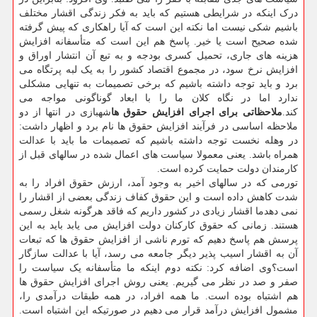
درک اینکه در شرایطی هستیم که باید به فکر زندگی اقشار مختلف
باشیم شکی نیست اما نکته این است که آیا راهکاری که پیش گرفته
شده صحیح است یا خیر. پاسخ هم این است که متأسفانه افزایش
هزینه های جاری، تحمیل کسری بودجه و به تبع آن انتشار اوراق و
افزایش نرخ سود، در مجموع اقتصاد کشور را به یک لبه پرتگاه می
برد و باید توجه داشته باشیم که برخی تصمیمات به تنهایی مشکلی
ندارد اما در نگاه کلان ما را با ابعاد گوناگونی مواجه می
کند.
ملاحظاتی برای اجرای افزایش حقوق ها
شهبازی در انتها از دو
ملاحظه اساسی در فرآیند افزایش حقوق ها نام برد و اظهار داشت:
در وهله نخست توجه داشته باشیم که تصمیمات ما باید با عدالت
همراه باشد. یعنی معمولا سیاست های اعمال شده در سالهای قبل از
کارمندان دولت حمایت کرده است.
تورمی که در سالهای اخیر به وجود آمد، ارزش حقوق افراد را به
شدت کاهش داده است و این حقوق کفاف زندگی بعضی از اقشار را
نمی دهدما اقشار زیادی در کشور داریم که فاقد هرگونه شغل رسمی
هستند. زمانی که حقوق کارکنان دولت افزایش می یابد باید به این
پرسش هم پاسخ دهیم که تورم ناشی از افزایش حقوق ها که تبعات
آن به اقشار اسیب پذیر دیگر جامعه می رسد، آیا با عدالت سازگار
است؟وی اضافه کرد: نکته دوم اینکه ما متأسفانه یک سیاست را
صفر و صد در نظر می گیریم. یعنی روش اجرای افزایش حقوق ها
هم اشتباه بوده است. ما همه افراد، در همه طبقات درآمدی را،
مشمول افزایش درآمد قرار می دهیم در صورتیکه این اشتباه است.