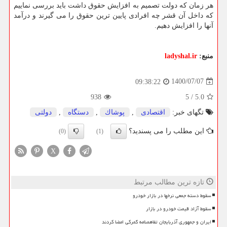
هر زمان که دولت تصمیم به افزایش حقوق داشت باید بررسی نماییم
که داخل آن قشر چه افرادی پایین ترین حقوق را می گیرند و درآمد
آنها را افزایش دهیم.
منبع:
ladyshal.ir
1400/07/07
09:38:22
938
5
/
5.0
تگهای خبر:
اقتصادی
,
پوشاك
,
دستگاه
,
دولتی
این مطلب را می پسندید؟
(0)
(1)
X
تازه ترین مطالب مرتبط
سقوط دسته جمعی نرخها در بازار خودرو
سقوط آزاد قیمت خودرو در بازار
ایران و جمهوری آذربایجان تفاهمنامه گمرکی امضا کردند