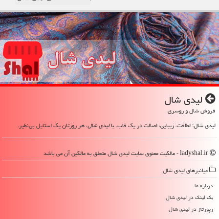
لیدی شال
فروش شال و روسری
لیدی شال: لطافت، زیبایی، اصالت در یک قاب. با
لیدی شال
، هر روزتان یک استایل بی‌نظیر.
ladyshal.ir - مالکیت معنوی سایت لیدی شال متعلق به مالکین آن می باشد
میانبرهای لیدی شال
درباره ما
بک لینک در لیدی شال
رپورتاژ در لیدی شال