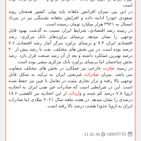
است.
در این بین میزان افزایش ماهانه پایه پولی کشور همچنان روند
صعودی خودرا ادامه داده و افزایش ماهانه نقدینگی نیز در مرداد
امسال به ۳۹۲۱ هزار میلیارد تومان رسیده است.
در زمینه رشد اقتصادی، شرایط ایران نسبت به گذشت بهبود قابل
توجهی را نشان میدهد. برمبنای براوردهای بانک مرکزی، رشد
اقتصادی ایران ۷.۴ و برمبنای براورد مرکز آمار رشد اقتصادی ۷.۶
درصد بوده است. در بین بخش های مختلف، نفت با رشد بیش از ۲۰
درصد بهترین عملکرد داشته و بعد از آن رشد صنعت قرار دارد. رشد
بخش ساختمان اما برمبنای براورد بانک مرکزی منفی بوده است.
در زمینه
تجارت
خارجی نیز عملکرد در بخش های مختلف متفاوت
می باشد. میزان
صادرات
غیرنفتی ایران به ترکیه به شکل قابل
توجهی بالا رفته و تراز تجاری مثبت در تعامل با چین نیز حفظ شده
است. این در شرایطی است که صادرات غیر نفتی ایران به اتحادیه
اروپا ۷.۸ درصد کم شده و
واردات
از این اتحادیه نیز کاهشی ۱۸.۶
درصدی را نشان میدهد. در هفت ماهه سال ۲۰۲۱ میلادی اما صادرات
ایران به اروپا حدودا هشت درصد بالا رفته است.
1400/07/01
11:45:30