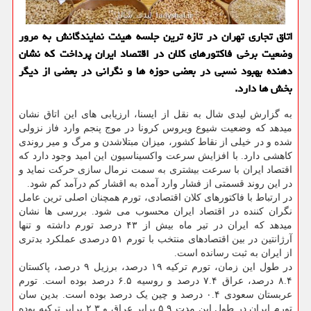
اتاق تجاری تهران در تازه ترین جلسه هیئت نمایندگانش به مرور
وضعیت برخی فاکتورهای کلان در اقتصاد ایران پرداخت که نشان
دهنده بهبود نسبی در بعضی حوزه ها و نگرانی در بعضی از دیگر
بخش ها دارد.
به گزارش لیدی شال به نقل از ایسنا، ارزیابی های این اتاق نشان
میدهد که وضعیت شیوع ویروس کرونا در موج پنجم وارد فاز نزولی
شده و در خیلی از نقاط کشور، میزان مبتلاشدن و مرگ و میر روندی
کاهشی دارد. با افزایش سرعت واکسیناسیون این امید وجود دارد که
اقتصاد ایران با سرعت بیشتری به سمت نرمال سازی حرکت نماید و
در این روند قسمتی از فشار وارد آمده به اقشار کم درآمد کم شود.
در ارتباط با فاکتورهای کلان اقتصادی، تورم همچنان اصلی ترین عامل
نگران کننده در اقتصاد ایران محسوب می شود. بررسی ها نشان
میدهد که ایران در تیر ماه بیش از ۴۳ درصد تورم داشته و تنها
آرژانتین در بین اقتصادهای منتخب با تورم ۵۱ درصدی عملکرد بدتری
از ایران به ثبت رسانده است.
در طول این زمان، تورم ترکیه ۱۹ درصد، برزیل ۹ درصد، پاکستان
۸.۴ درصد، عراق ۷.۴ درصد و روسیه ۶.۵ درصد بوده است. تورم
عربستان سعودی ۰.۴ درصد و چین یک درصد بوده است. بدین سان
تورم ایران در طول این مدت ۵.۹ برابر عراق و ۲.۳ برابر ترکیه بوده