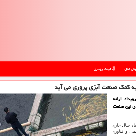
ش شال
قیمت روسری
به کمک صنعت آبزی پروری می آید
یداد ارائه
ای این صنعت
د 12 مهرماه سال جاری
می و فناوری