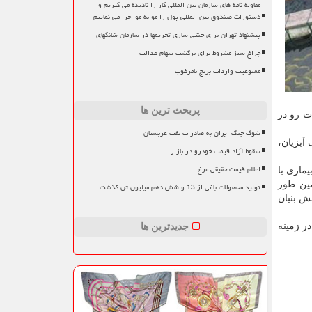
مقاوله نامه های سازمان بین المللی کار را نادیده می گیریم و
دستورات صندوق بین المللی پول را مو به مو اجرا می نماییم
پیشنهاد تهران برای خنثی سازی تحریمها در سازمان شانگهای
چراغ سبز مشروط برای برگشت سهام عدالت
ممنوعیت واردات برنج نامرغوب
پربحث ترین ها
ت رو در
شوک جنگ ایران به صادرات نفت عربستان
 آبزیان،
سقوط آزاد قیمت خودرو در بازار
اعلام قیمت حقیقی مرغ
ماری با
ین طور
تولید محصولات باغی از 13 و شش دهم میلیون تن گذشت
ش بنیان
ر زمینه
جدیدترین ها