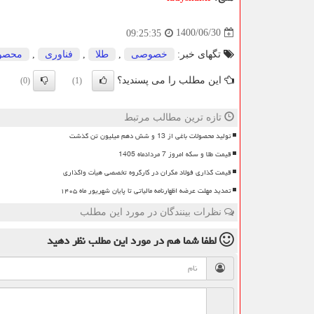
1400/06/30
09:25:35
تگهای خبر:
خصوصی
,
طلا
,
فناوری
,
محصو
این مطلب را می پسندید؟
(0)
(1)
تازه ترین مطالب مرتبط
تولید محصولات باغی از 13 و شش دهم میلیون تن گذشت
قیمت طلا و سکه امروز 7 مردادماه 1405
قیمت گذاری فولاد مکران در کارگروه تخصصی هیأت واگذاری
تمدید مهلت عرضه اظهارنامه مالیاتی تا پایان شهریور ماه ۱۴۰۵
نظرات بینندگان در مورد این مطلب
لطفا شما هم
در مورد این مطلب
نظر دهید