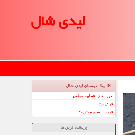
لیدی شال
لینک دوستان لیدی شال
حوزه های انتخابیه مجلس
فیش حج
قیمت بیسیم موتورولا
پربیننده ترین ها