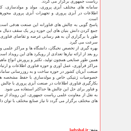
ریاست جمهوری برگزار می گردد.
سامانه های مختلف آبزی پروری، مولد و مولدسازی، کار
اطلاعات در آبزی پروری و تجهیزات آبزی پروری محورهای
است.
پاسخ گویی به چالش های فناورانه این صنعت هدفی است ک
جمع کردن دانش بنیان های این حوزه زیر یک سقف دنبال 
طور با برگزاری آن به هم رسانی عرضه و تقاضای فناوری
سرعت می گیرد.
بهره گیری از تخصص نخبگان، دانشگاه ها و مراکز علمی و 
رو بعد از ارائه نیازها تعدادی از رویکرد های این رویداد است
همین طور صنایعی همچون تولید، تکثیر و پرورش انواع ماهیان
مراکز فرآوری، عمل آوری و حوزه فناوری اطلاعات و ارتباط
صنعت آبزیان کشور در حوزه ساخت و به روزرسانی سامانه ه
خصوصیات ژنتیکی خاص و مولدسازی با حفظ مشخصه های ژ
بکارگیری فناوری اطلاعات در صنعت آبزی پروری با چالش ه
و فناور برای حل این چالش ها حداکثر استفاده می شود.
به نقل از معاونت علمی ریاست جمهوری، این رویداد از سل
های مختلف برگزار می گردد تا نیاز صنایع مختلف با توان دا
منبع:
ladyshal.ir