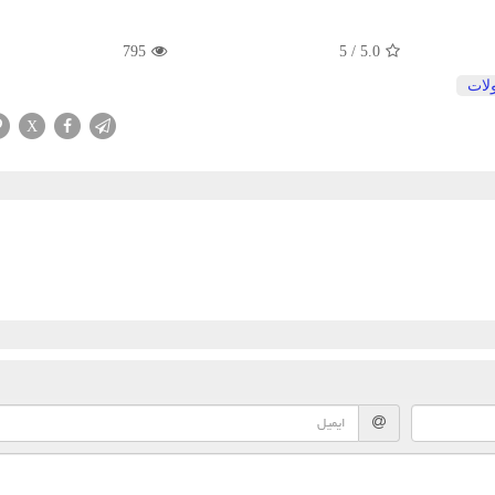
795
5
/
5.0
لات
X