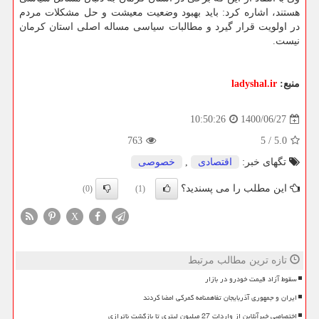
هستند، اشاره کرد: باید بهبود وضعیت معیشت و حل مشکلات مردم
در اولویت قرار گیرد و مطالبات سیاسی مساله اصلی استان کرمان
نیست.
منبع:
ladyshal.ir
1400/06/27
10:50:26
763
5
/
5.0
تگهای خبر:
اقتصادی
,
خصوصی
این مطلب را می پسندید؟
(0)
(1)
X
تازه ترین مطالب مرتبط
سقوط آزاد قیمت خودرو در بازار
ایران و جمهوری آذربایجان تفاهمنامه گمرکی امضا کردند
اختصاصی خبرآنلاین از واردات 27 میلیون لیتری تا بازگشت ناترازی