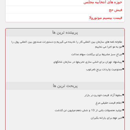
حوزه های انتخابیه مجلس
فیش حج
قیمت بیسیم موتورولا
پربیننده ترین ها
مقاوله نامه های سازمان بین المللی کار را نادیده می گیریم و دستورات صندوق بین المللی پول را
مو به مو اجرا می نماییم
چراغ سبز مشروط برای برگشت سهام عدالت
پیشنهاد تهران برای خنثی سازی تحریمها در سازمان شانگهای
ممنوعیت واردات برنج نامرغوب
پربحث ترین ها
سقوط آزاد قیمت خودرو در بازار
اعلام قیمت حقیقی مرغ
تولید محصولات باغی از 13 و شش دهم میلیون تن گذشت
خبر مهم برای یارانه بگیران