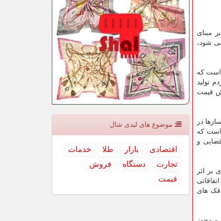
ر مبنای
می شود،
اس یک است که
دم تولید
یش قیمت
ازها در
موضوع های لیدی شال
 است که
قضایی و
اقتصادی
بازار
طلا
خدمات
تجارت
دستگاه
فروش
 بر اثر
قیمت
تفاقاتی
اقک های
 و مجوز