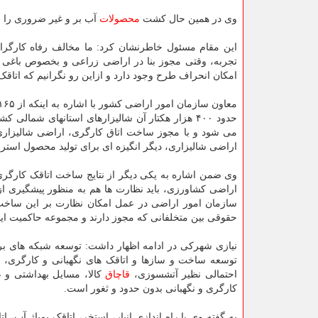
وی در همین حال کشت
محصولات
آب بر و غیر ضروری را از
این مقام مسئول خاطرنشان کرد: ما مخالف رفاه کارگران ا
تجربه، وقتی مجوز بنا در اراضی زراعی و بخصوص باغی 
امکان انحراف طرح وجود دارد و ازاین رو نگرانیم که اتاقک 
حدود ۴۰۰ هزار هکتار آن شالیزارهای استانهای شمال
می شود و با مجوز ساخت اتاق کارگری، اراضی شالیزاری م
اراضی شالیزاری، دیگر انگیزه ای برای تولید محصول استرا
وی ضمن اشاره به یکی دیگر از نتایج ساخت اتاقک کارگری 
اراضی کشاورزی، باید نظارت ها هم به منظور پیشگیری از 
سازمان امور اراضی در عمل امکان نظارت بر این ساخت و
حقوقی بین متخلفانی که مجوز دارند و مجموعه حاکمیت ای
نیازی شهرکی در ادامه اظهار داشت: توسعه شبکه های بر
توسعه ساخت و سازها و اتاقک های نگهبانی و کارگری، تغ
احتمالی نظیر آتشسوزی،
قاچاق
کالا، مسایل بهداشتی و غ
کارگری و نگهبانی بدون حدود و ثغور است.
به گفته وی با راه اندازی انبار، استخر، اتاقک پمپاژ آب