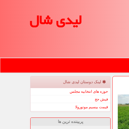
لیدی شال
لینک دوستان لیدی شال
حوزه های انتخابیه مجلس
فیش حج
قیمت بیسیم موتورولا
پربیننده ترین ها