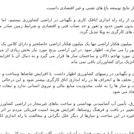
 نتایج توسعه باغ های تفننی و غیر اقتصادی دانست.
ز راه راه اندازی اتاقک کاری و نگهبانی در اراضی کشاورزی نیستیم، اما ب
بدون تعیین حدود و ثغور و حد نصاب فنی و اقتصادی و شرایط زمین صادر 
های کارگری به ویلا تبدیل گردد.
معاون سازمان امور اراضی کشور با اشاره به اینکه از ۱۶۵ میلیون هکتار اراضی تنها یک میلیون هکتار اراضی حاصلخیز و دارای کل
ی کشور را می سازند، اظهار نمود: در این اراضی برنج مورد نیاز بخش زیادی از مر
ورد تهاجم دلالان و ساختمان ساز ها قرار می گیرد و به دنبال آن با افزا
تژیک برای کشاورزان باقی نمی ماند.
و نگهبانی در زمینهای کشاورزی اظهار داشت: با افزایش تقاضاها وساخت و س
تخلف ها و انحراف ها در راه اندازی اتاق کارگری بیشتر شود و این درحالی
 ساز ها را به علت محدودیت منابع مالی و نیروی انسانی ندارد و تبعات 
جاد می شود.
ق، تأمین آب آشامیدنی بهداشتی و ساخت بناهای غیرمجاز در اراضی کشاورزی
ییر در بافت و فرهنگ روستاها، افزایش هزینه امنیت فیزیکی مردم بر اثر ا
یره در این ساخت و سازها از دیگر علل نگرانی و مخالفت با راه اندازی ات
، اتاقک سیستم آبیاری تحت فشار و آشیانه ماشین آلات کشاورزی مشکلی نداریم