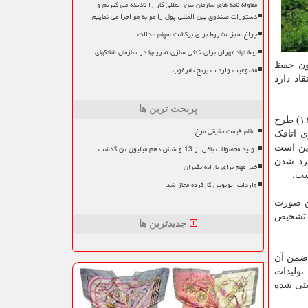
مقاوله نامه های سازمان بین المللی کار را نادیده می گیریم و
دستورات صندوق بین المللی پول را مو به مو اجرا می نماییم
چراغ سبز مشروط برای برگشت سهام عدالت
پیشنهاد تهران برای خنثی سازی تحریمها در سازمان شانگهای
 ساخت این اتاقک ها بدون احتیاج به اجازه کمیسیون تبصره (۱) ماده (۱) قانون حفظ
ممنوعیت واردات برنج نامرغوب
اد دارد
پربحث ترین ها
صفدر نیازی شهرکی، معاون حفظ کاربری و یکپارچگی سازمان امور اراضی کشاورزی در گفت و گو با ایسنا با اشاره به اینکه در ماده (۱۱) طرح
اعلام قیمت حقیقی مرغ
ی اتاقک
این است
تولید محصولات باغی از 13 و شش دهم میلیون تن گذشت
باعث خرد شدن
خبر مهم برای یارانه بگیران
ست.
واردات اتوبوس کارکرده مجاز شد
ی بدین صورت
ن تشخیص
جدیدترین ها
رابر متوسط جهانی است؛ ضمن آن
 تولیدات
شتی شده