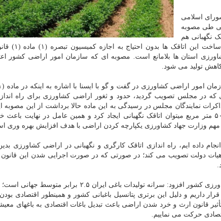
ورای اسلامی
یی طی مصوبه
ک نگهبانی هم
در اراضی کشاورزی تغییر کاربری محسوب نمی گردد و
اورزی استان ها بلامانع است. مصوبه ای که سازمان امور اراضی کشور اعتق
اهش تولید می شود.
 که در مجلس تصویب گردید، حدود و ثغور اراضی کشاورزی برای راه انداز
کرات نمایندگان مجلس در رسیدگی به این ماده حالا برداشت از این مصوبه 
که در هر مساحتی از اراضی کشاورزی حتی در سطح ۵۰۰ متر مربع میتوان اتاقک نگهبانی ایجاد کرد و همین عامل در نهایت 
مهم وزارت جهاد کشاورزی یکپارچه کردن اراضی با هدف افزایش بهره وری ا
ای مطالعاتی که در مورد ۱۰ کشور دنیا انجام داده ایم، راه اندازی اتاقک کارگری و نگهبانی در اراضی کشاورز
را هیات دولت تصویب می کند؛ در صورتی که در صورت اجرایی شدن این قانو
معاون حفظ کاربری و یکپارچگی سازمان امور اراضی کشاورزی کشور افزود: سرانه تولیدات باغی ایران ۲.۵ ب
م جهان قرار داریم و دلیل این برتری پتانسیل باغبانی کشور و همینطور اقتصادی بودن
ثیر قانون ارث و خرد شدن اراضی باعث تبدیل باغات اقتصادی به باغهای معی
قتصادی حرکت می نماییم.