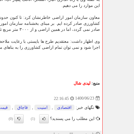
این موارد را می دهیم.
کشاورزی صادر کرده ایم. بر مبنای بخشنامه سازمان امور ا
صادر نمی گردد، اما در همین اراضی و از ۳۰۰۰ متر مربع تا یک هکتار می توانند اجازه استقرار کانکس یا سازه های قابل حمل را داشته باشند.
وی اظهار داشت: معتقدیم طرح ها بایستی با رعایت ملاح
اجرا شود و نمی توان تمام اراضی کشاورزی را به بناهای م
منبع:
لیدی شال
1400/06/23
22:16:45
تگهای خبر:
اقتصادی
,
امنیت
,
قاچاق
,
قیمت
این مطلب را می پسندید؟
(0)
(1)