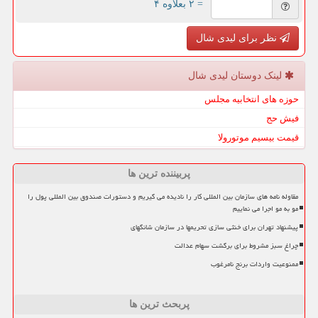
= ۲ بعلاوه ۴
نظر برای لیدی شال
لینک دوستان لیدی شال
حوزه های انتخابیه مجلس
فیش حج
قیمت بیسیم موتورولا
پربیننده ترین ها
مقاوله نامه های سازمان بین المللی کار را نادیده می گیریم و دستورات صندوق بین المللی پول را
مو به مو اجرا می نماییم
پیشنهاد تهران برای خنثی سازی تحریمها در سازمان شانگهای
چراغ سبز مشروط برای برگشت سهام عدالت
ممنوعیت واردات برنج نامرغوب
پربحث ترین ها