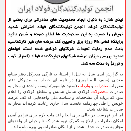
لیدی شال: به دنبال ایجاد محدودیت های صادراتی برای بعضی از
تولیدکنندگان فولاد، انجمن تولیدکنندگان فولاد اعتراض شدید
خویش را نسبت به این محدودیت ها اعلام نموده و ضمن تاکید
براینکه قطعی ۴۵ روزه برق و تعیین کف عرضه های غیر کارشناسی،
باعث عدم رعایت تعهدات شرکتهای فولادی شده است، خواهان
تمدید بررسی میزان عرضه شرکتهای تولیدکننده فولاد (اعم از ذوب
و نورد) به مدت سه شد.
به گزارش لیدی شال به نقل از ایسنا، به تازگی مدیرکل دفتر صنایع
معدنی (سیف الله امیری) در نامه ای خطاب به مدیرکل دفتر
مقررات
صادرات
و
واردات
(سعید عباسپور)، لیست واحدهای مجاز به
صادرات
محصولات
فولادی شامل شمش و مقاطع فولادی را اعلام
نمود که برپایه آن مشخصات و شناسه ملی واحدهایی که کف عرضه
خویش را طی چهارماهه نخست سال جاری رعایت کرده اند مجاز به
صادرات شناخته شدند.
اما این فهرست در حالی برای انجام اقدامات لازم برای فراهم آمدن
امکان صادرات و ابلاغ به گمرک تهیه شده که نام خیلی از واحدهای
مجاز به صادرات حذف شده و از امکان صادرات بی بهره مانده اند.