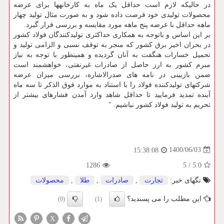
در حالیکه لازم است حداقل یک ماه به کارخانهها برای عرضه
محصولات تولیدی خود فرصت داده شود و به صورت مثال تولید چهار
ماهه حداقل با عرضه پنج ماهه مورد مقایسه و بررسی قرار گیرد.
بر این اساس و باتوجه به همکاری حداکثری تولیدکنندگان فولاد کشور
در بحران اخیر برق کشور که منجر به توقف نسبی و الزامی تولید و
تحمیل خسارات هنگفت به آنان گردیده و همینطور با توجه به نیاز
مبرم کشور به ارز حاصل از صادرات غیرنفتی، خواهشمند است
ضمن بازبینی در نامه های صدرالاشاره، بررسی میزان عرضه
شرکتهای تولیدکننده فولاد را با استناد به موارد فوق الذکر تا سه ماه
آینده تمدید فرمایید تا حداقل شاهد وارد آمدن فشارهای بیشتر از
تحریم به تولید فولاد کشور نباشیم. "
1400/06/03
15:38:08
1286
5
/
5.0
تگهای خبر:
تجارت
,
صادرات
,
طلا
,
محصولات
این مطلب را می پسندید؟
(0)
(1)
X