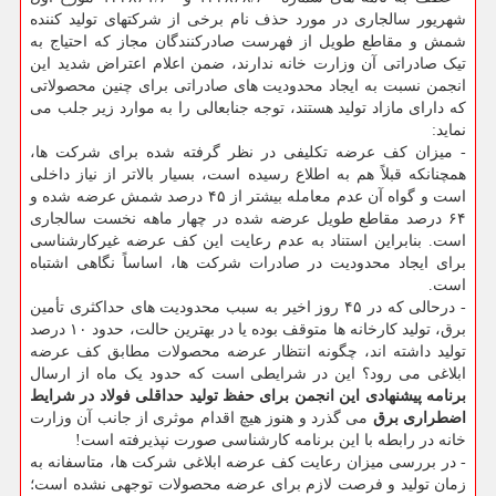
شهریور سالجاری در مورد حذف نام برخی از شرکتهای تولید کننده
شمش و مقاطع طویل از فهرست صادرکنندگان مجاز که احتیاج به
تیک صادراتی آن وزارت خانه ندارند، ضمن اعلام اعتراض شدید این
انجمن نسبت به ایجاد محدودیت های صادراتی برای چنین محصولاتی
که دارای مازاد تولید هستند، توجه جنابعالی را به موارد زیر جلب می
نماید:
- میزان کف عرضه تکلیفی در نظر گرفته شده برای شرکت ها،
همچنانکه قبلاً هم به اطلاع رسیده است، بسیار بالاتر از نیاز داخلی
است و گواه آن عدم معامله بیشتر از ۴۵ درصد شمش عرضه شده و
۶۴ درصد مقاطع طویل عرضه شده در چهار ماهه نخست سالجاری
است. بنابراین استناد به عدم رعایت این کف عرضه غیرکارشناسی
برای ایجاد محدودیت در صادرات شرکت ها، اساساً نگاهی اشتباه
است.
- درحالی که در ۴۵ روز اخیر به سبب محدودیت های حداکثری تأمین
برق، تولید کارخانه ها متوقف بوده یا در بهترین حالت، حدود ۱۰ درصد
تولید داشته اند، چگونه انتظار عرضه محصولات مطابق کف عرضه
ابلاغی می رود؟ این در شرایطی است که حدود یک ماه از ارسال
برنامه پیشنهادی این انجمن برای حفظ تولید حداقلی فولاد در شرایط
اضطراری برق
می گذرد و هنوز هیچ اقدام موثری از جانب آن وزارت
خانه در رابطه با این برنامه کارشناسی صورت نپذیرفته است!
- در بررسی میزان رعایت کف عرضه ابلاغی شرکت ها، متاسفانه به
زمان تولید و فرصت لازم برای عرضه محصولات توجهی نشده است؛