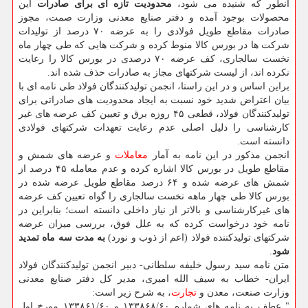
آنطور که شنیده می شود،
محدودیت تازه ای برای صادرات
این
محصولات بوجود آمده و دفتر صنایع معدنی وزارت صمت، مجوز
صادرات مقاطع طویل فولادی را به عرضه ۷۰ درصد از تولیدات
شرکت ها در بورس کالا منوط کرده و شرکت هایی که طی چهار ماه
نخست سالجاری، کف عرضه ۷۰ درصدی در بورس کالا را رعایت
نکرده اند، از لیست شرکتهای مجاز به صادرات حذف شده اند.
براین اساس و در این راستا، انجمن تولیدکنندگان فولاد طی نامه ای با
بیان اعتراض شدید خود نسبت به ایجاد محدودیت های صادراتی برای
تولیدکنندگان فولاد، قطعی ۴۵ روزه برق و تعیین کف عرضه های غیر
کارشناسی را دلیل اصلی عدم رعایت تعهدات شرکتهای فولادی
دانسته است.
انجمن مذکور در این نامه به آمار
معاملات
و عرضه های شمش و
مقاطع طویل در بورس کالا اشاره کرده و عدم معامله ۴۵ درصد از
شمش های عرضه شده و ۶۴ درصد مقاطع طویل عرضه شده در
بورس کالا طی چهار ماهه نخست سالجاری را گواه تعیین کف عرضه
های غیرکارشناسی و بالاتر از نیاز داخلی دانسته است؛ بنابراین در
نامه خود درخواست کرده که به علل فوق، بررسی میزان عرضه
شرکتهای تولیدکننده فولاد (اعم از ذوب و نورد)
به مدت سه ماه تمدید
شود
.
متن نامه سید رسول خلیفه سلطانی- دبیر انجمن تولیدکنندگان فولاد
ایران- خطاب به سیف الله امیری، مدیر کل دفتر صنایع معدنی
وزارت صنعت، معدن و
تجارت
، به شرح زیر است:
" عطف به نامه های شماره ۱۳۳۸۶۸/۶۰ و ۱۳۳۸۶۱/۶۰ مورخ اول