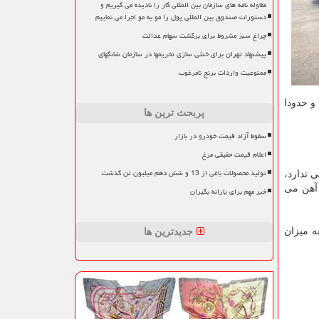
مقاوله نامه های سازمان بین المللی کار را نادیده می گیریم و
دستورات صندوق بین المللی پول را مو به مو اجرا می نماییم
چراغ سبز مشروط برای برگشت سهام عدالت
پیشنهاد تهران برای خنثی سازی تحریمها در سازمان شانگهای
ممنوعیت واردات برنج نامرغوب
و حدودا
پربحث ترین ها
سقوط آزاد قیمت خودرو در بازار
اعلام قیمت حقیقی مرغ
تولید محصولات باغی از 13 و شش دهم میلیون تن گذشت
ی ندارد،
 آهن می
خبر مهم برای یارانه بگیران
ه میزان
جدیدترین ها