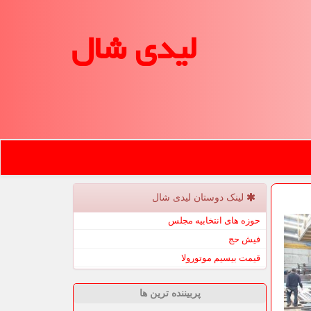
لیدی شال
لینک دوستان لیدی شال
حوزه های انتخابیه مجلس
فیش حج
قیمت بیسیم موتورولا
پربیننده ترین ها