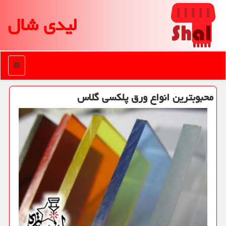
لیدی شال
منو
محبوبترین انواع ورق پلكسی گلاس