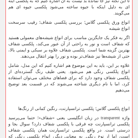
تا این نکته نیز جا نمانده بد نیست به آن اشاره کنیم که به پلکسی آینه
ای به دلیل اینکه با جیوه ساخته می‌شود پلکسی جیوه ای هم
می‌گویند.
انواع ورق پلکسی گلاس؛ بررسی پلکسی شفاف؛ رقیب سرسخت
انواع شیشه
اگر به فکر یک جایگزین مناسب برای انواع شیشه‌های معمولی هستید
که شفاف است و نور به راحتی از آن عبور می‌کند، پلکسی شفاف
بهترین گزینه شما است. پلکسی شفاف علاوه بر سبکی و ایمنی بالا،
حتی از شیشه‌ها نیز شفاف‌تر بوده و نور را بهتر انتقال می‌دهند.
علاوه بر این، باید به این موضوع هم اشاره کنیم که این مدل، شامل
انواع پلکسی رنگی هم می‌شود. یعنی طیف رنگ گسترده‌ای از
پلکسی شفاف وجود دارد که برای فضاهای مختلف می‌توان استفاده
کرد، اما با نام دیگری شناخته می‌شوند که در قسمت بعد توضیح
می‌دهیم
.
انواع پلکسی گلاس؛ پلکسی ترانسپارنت، رنگین کمانی از رنگ‌ها
واژه
transparent
در زبان انگلیسی یعنی «شفاف»؛ حتما می‌پرسید
پلکسی ترانسپارنت چه فرقی با پلکسی شفاف دارد؟ سوال بجا و
درستی است. در واقع پلکسی ترانسپارنت همان پلکسی شفاف
است، اما از نوع رنگی. به معنایی دیگر، انواع پلکسی رنگی که