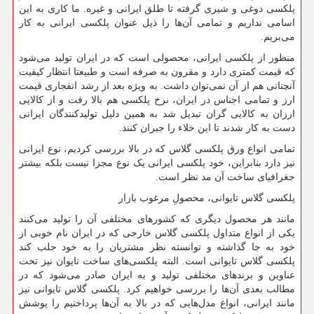
پلکسی دوغی و شیری گرفته تا طلق ایرانی و غیره. ما کاری به این
اسامی نداریم و تمامی آن‌ها را ذیل عنوان پلکسی ایرانی به کار
می‌بریم.
منظور از پلکسی ایرانی، محصولی است که در ایران تولید می‌شود
که قیمت کمتری دارد و مقرون به صرفه است و طبیعتا انتظار کیفیت
آنچنانی هم از آن نمی‌توان داشت. به ویژه بعد از رشد انفجاری قیمت
ارز و تمامی اجناس در ایران، نرخ پلکسی هم بالا رفت و از کالایی
ارزان به کالایی گران تبدیل شد به همین دلیل تولیدکنندگان ایرانی
دست به کار شدند تا این خلاء را جبران کنند.
تمامی انواع ورق پلکسی گلاس که در بالا بررسی کردیم، نوع ایرانی
نیز دارد بنابراین، خود پلکسی ایرانی یک نوع مجزا نیست بلکه بیشتر
جغرافیای ساخت آن مد نظر است.
پلکسی گلاس تایوانی، محصولِ مرغوب بازار
مانند هر محصول دیگری که کشورهای مختلفی آن را تولید می‌کنند
یکی از انواع متداول پلکسی گلاس خارجی که در ایران نام خوبی از
خود به جا گذاشته و توانسته نظر مشتریان را به خود جلب کند
پلکسی گلاس تایوانی است. البته پلکسی‌های ساخت تایوان نیز تحت
عناوین و برندهای مختلفی تولید و به ایران صادر می‌شود که در
مطالب بعدی آن‌ها را بررسی خواهیم کرد. پلکسی گلاس تایوانی نیز
مانند ایرانی، انواع مدل‌هایی که در بالا به آن‌ها پرداختیم را پوشش