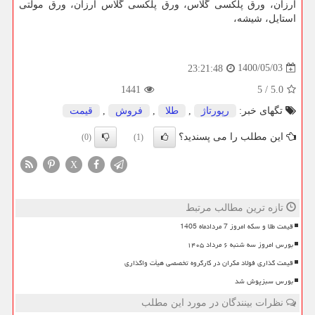
ارزان
،
ورق پلکسی گلاس
،
ورق پلکسی گلاس ارزان
،
ورق مولتی
استایل
،
شیشه
،
1400/05/03
23:21:48
1441
5
/
5.0
تگهای خبر:
رپورتاژ
,
طلا
,
فروش
,
قیمت
این مطلب را می پسندید؟
(0)
(1)
X
تازه ترین مطالب مرتبط
قیمت طلا و سکه امروز 7 مردادماه 1405
بورس امروز سه شنبه ۶ مرداد ۱۴۰۵
قیمت گذاری فولاد مکران در کارگروه تخصصی هیأت واگذاری
بورس سبزپوش شد
نظرات بینندگان در مورد این مطلب