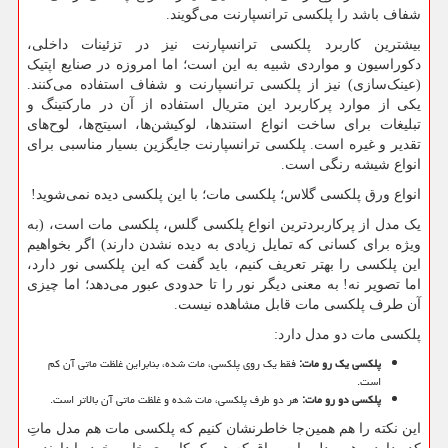
شفاف باشد را پلکسی ترانسپارنت می‌گویند.
بیشترین کاربرد پلکسی ترانسپارنت نیز در تزئینات داخلی،
دکوراسیون و مواردی شبیه به این است؛ اما امروزه در صنایع اپتیک
(عینک‌سازی) نیز از پلکسی ترانسپارنت و شفاف استفاده می‌کنند.
یکی از موارد پرکاربرد این متریال استفاده از آن در مارکتینگ و
تبلیغات برای ساخت انواع استندها، لوکیشن‌ها، اسیتج‌ها، لوح‌های
تقدیر و غیره است. پلکسی ترانسپارنت جایگزین بسیار مناسبی برای
انواع شیشه رنگی است.
انواع ورق پلکسی گلاس؛ پلکسی مات؛ با این پلکسی دیده نمی‌شوید
!
یک مدل از پرکاربردترین انواع پلکسی گلس، پلکسی مات است، (به
ویژه برای کسانی که تمایل زیادی به دیده نشدن دارند) اگر بخواهیم
این پلکسی را بهتر تعریف کنیم، باید گفت که این پلکسی نور دارد،
اما تصویر نه! به معنی دیگر نور را تا حدودی عبور می‌دهد؛ اما چیزی
آن طرف پلکسی مات قابل مشاهده نیست.
پلکسی مات دو مدل دارد:
پلکسی یک رو مات
:
فقط یک روی پلکسی، مات شده، بنابراین غلظت ماتی آن کم
است.
پلکسی دو رو مات
:
هر دو طرف پلکسی، مات شده و غلظت ماتی آن بالاتر است.
این نکته را هم همین‌جا خاطرنشان کنیم که پلکسی مات هم مدل ماتِ