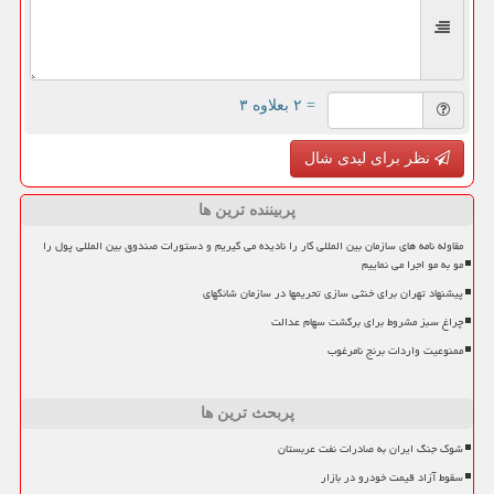
= ۲ بعلاوه ۳
نظر برای لیدی شال
پربیننده ترین ها
مقاوله نامه های سازمان بین المللی کار را نادیده می گیریم و دستورات صندوق بین المللی پول را
مو به مو اجرا می نماییم
پیشنهاد تهران برای خنثی سازی تحریمها در سازمان شانگهای
چراغ سبز مشروط برای برگشت سهام عدالت
ممنوعیت واردات برنج نامرغوب
پربحث ترین ها
شوک جنگ ایران به صادرات نفت عربستان
سقوط آزاد قیمت خودرو در بازار