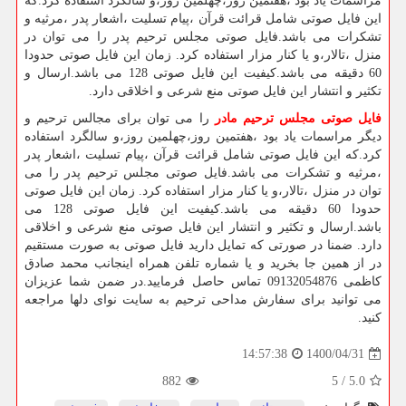
مراسمات یاد بود ،هفتمین روز،چهلمین روز،و سالگرد استفاده کرد.که
این فایل صوتی شامل قرائت قرآن ،پیام تسلیت ،اشعار پدر ،مرثیه و
تشکرات می باشد.فایل صوتی مجلس ترحیم پدر را می توان در
منزل ،تالار،و یا کنار مزار استفاده کرد. زمان این فایل صوتی حدودا
60 دقیقه می باشد.کیفیت این فایل صوتی 128 می باشد.ارسال و
تکثیر و انتشار این فایل صوتی منع شرعی و اخلاقی دارد.
فایل صوتی مجلس ترحیم مادر
را می توان برای مجالس ترحیم و
دیگر مراسمات یاد بود ،هفتمین روز،چهلمین روز،و سالگرد استفاده
کرد.که این فایل صوتی شامل قرائت قرآن ،پیام تسلیت ،اشعار پدر
،مرثیه و تشکرات می باشد.فایل صوتی مجلس ترحیم پدر را می
توان در منزل ،تالار،و یا کنار مزار استفاده کرد. زمان این فایل صوتی
حدودا 60 دقیقه می باشد.کیفیت این فایل صوتی 128 می
باشد.ارسال و تکثیر و انتشار این فایل صوتی منع شرعی و اخلاقی
دارد. ضمنا در صورتی که تمایل دارید فایل صوتی به صورت مستقیم
در از همین جا بخرید و یا شماره تلفن همراه اینجانب محمد صادق
کاظمی 09132054876 تماس حاصل فرمایید.در ضمن شما عزیزان
می توانید برای سفارش مداحی ترحیم به سایت نوای دلها مراجعه
کنید.
1400/04/31
14:57:38
882
5
/
5.0