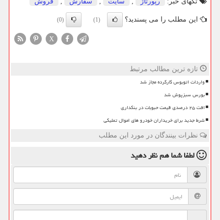
تگهای خبر:
رپورتاژ
,
سایت
,
سفارش
,
فروش
این مطلب را می پسندید؟
(0)
(1)
X
تازه ترین مطالب مرتبط
واردات اتوبوس کارکرده مجاز شد
بورس سبزپوش شد
افت ۲۵ درصدی قیمت حبوبات در بنکداری
شرط جدید برای خریداران خودرو های اموال تملیکی
نظرات بینندگان در مورد این مطلب
لطفا شما هم
نظر دهید