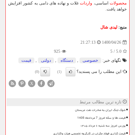
محصولات
اساسی،
واردات
غلات و نهاده های دامی به کشور افزایش
خواهد یافت.
منبع:
لیدی شال
1400/04/26
21:27:13
925
5
/
5.0
تگهای خبر:
خصوصی
,
دستگاه
,
دولتی
,
قیمت
این مطلب را می پسندید؟
(0)
(1)
X
تازه ترین مطالب مرتبط
شوک جنگ ایران به صادرات نفت عربستان
قیمت طلا و سکه امروز 7 مردادماه 1405
بورس امروز سه شنبه ۶ مرداد ۱۴۰۵
قیمت گذاری فولاد مکران در کارگروه تخصصی هیأت واگذاری