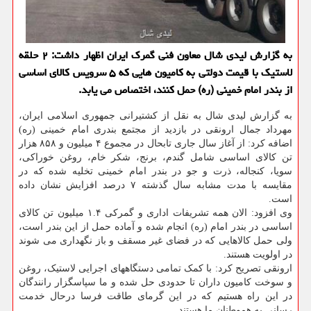
به گزارش لیدی شال معاون فنی گمرک ایران اظهار داشت: ۲ حلقه
لاستیک با قیمت دولتی به کامیون هایی که ۵ سرویس کالای اساسی
از بندر امام خمینی (ره) حمل کنند، اختصاص می یابد.
به گزارش لیدی شال به نقل از کشتیرانی جمهوری اسلامی ایران،
مهرداد جمال ارونقی در بازدید از مجتمع بندری امام خمینی (ره)
اضافه کرد: از آغاز سال جاری تابحال در مجموع ۴ میلیون و ۸۵۸ هزار
تن کالای اساسی شامل گندم، برنج، شکر خام، روغن خوراکی،
سویا، کنجاله، ذرت و جو در بندر امام خمینی تخلیه شده که در
مقایسه با مدت مشابه سال گذشته ۷ درصد افزایش نشان داده
است.
وی افزود: الان همه تشریفات اداری و گمرکی ۱.۴ میلیون تن کالای
اساسی در بندر امام (ره) انجام شده و آماده حمل از این بندر است،
ولی حمل کالاهایی که در فضای غیر مسقف و باز نگهداری می شوند
در اولویت هستند.
ارونقی تصریح کرد: با کمک تمامی دستگاههای اجرایی لاستیک، روغن
و سوخت کامیون داران تا حدودی حل شده و ما سپاسگزار رانندگان
در این راه هستیم که در این گرمای طاقت فرسا درحال خدمت
رسانی به هموطنان ما هستند.