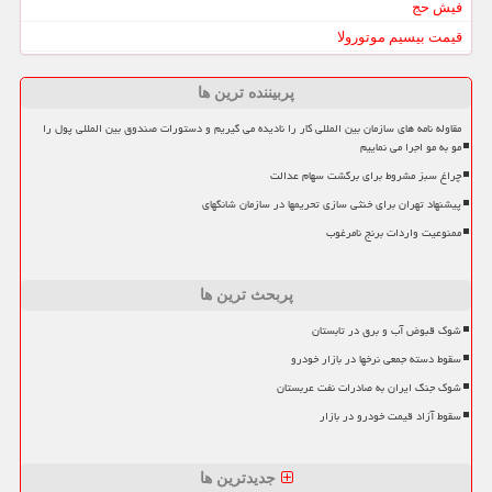
فیش حج
قیمت بیسیم موتورولا
پربیننده ترین ها
مقاوله نامه های سازمان بین المللی کار را نادیده می گیریم و دستورات صندوق بین المللی پول را
مو به مو اجرا می نماییم
چراغ سبز مشروط برای برگشت سهام عدالت
پیشنهاد تهران برای خنثی سازی تحریمها در سازمان شانگهای
ممنوعیت واردات برنج نامرغوب
پربحث ترین ها
شوک قبوض آب و برق در تابستان
سقوط دسته جمعی نرخها در بازار خودرو
شوک جنگ ایران به صادرات نفت عربستان
سقوط آزاد قیمت خودرو در بازار
جدیدترین ها