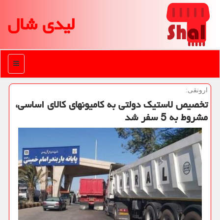
لیدی شال
منو
ارونقی:
تخصیص لاستیك دولتی به كامیونهای كالای اساسی،
مشروط به 5 سفر شد