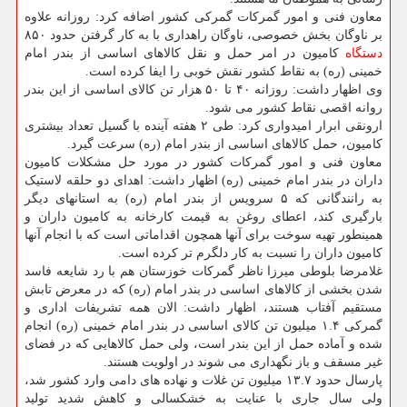
معاون فنی و امور گمرکات گمرکی کشور اضافه کرد: روزانه علاوه
بر ناوگان بخش خصوصی، ناوگان راهداری با به کار گرفتن حدود ۸۵۰
دستگاه
کامیون در امر حمل و نقل کالاهای اساسی از بندر امام
خمینی (ره) به نقاط کشور نقش خوبی را ایفا کرده است.
وی اظهار داشت: روزانه ۴۰ تا ۵۰ هزار تن کالای اساسی از این بندر
روانه اقصی نقاط کشور می شود.
ارونقی ابرار امیدواری کرد: طی ۲ هفته آینده با گسیل تعداد بیشتری
کامیون، حمل کالاهای اساسی از بندر امام (ره) سرعت گیرد.
معاون فنی و امور گمرکات کشور در مورد حل مشکلات کامیون
داران در بندر امام خمینی (ره) اظهار داشت: اهدای دو حلقه لاستیک
به رانندگانی که ۵ سرویس از بندر امام (ره) به استانهای دیگر
بارگیری کند، اعطای روغن به قیمت کارخانه به کامیون داران و
همینطور تهیه سوخت برای آنها همچون اقداماتی است که با انجام آنها
کامیون داران را نسبت به کار دلگرم تر کرده است.
غلامرضا بلوطی میرزا ناظر گمرکات خوزستان هم با رد شایعه فاسد
شدن بخشی از کالاهای اساسی در بندر امام (ره) که در معرض تابش
مستقیم آفتاب هستند، اظهار داشت: الان همه تشریفات اداری و
گمرکی ۱.۴ میلیون تن کالای اساسی در بندر امام خمینی (ره) انجام
شده و آماده حمل از این بندر است، ولی حمل کالاهایی که در فضای
غیر مسقف و باز نگهداری می شوند در اولویت هستند.
پارسال حدود ۱۳.۷ میلیون تن غلات و نهاده های دامی وارد کشور شد،
ولی سال جاری با عنایت به خشکسالی و کاهش شدید تولید