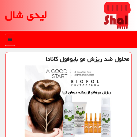
لیدی شال
منو
محلول ضد ریزش مو بایوفول كانادا