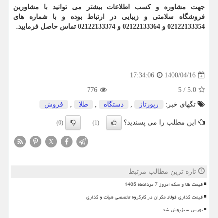
جهت مشاوره و کسب اطلاعات بیشتر می توانید با مشاورین
فروشگاه سلامتی و زیبایی در ارتباط بوده و با شماره های
02122133354 و 02122133364 و 02122133374 تماس حاصل فرمایید.
1400/04/16
17:34:06
776
5
/
5.0
تگهای خبر:
رپورتاژ
,
دستگاه
,
طلا
,
فروش
این مطلب را می پسندید؟
(0)
(1)
X
تازه ترین مطالب مرتبط
قیمت طلا و سکه امروز 7 مردادماه 1405
قیمت گذاری فولاد مکران در کارگروه تخصصی هیأت واگذاری
بورس سبزپوش شد