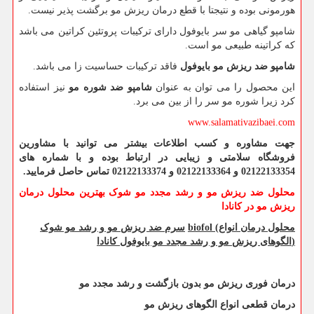
هورمونی بوده و نتیجتا با قطع درمان ریزش مو برگشت پذیر نیست.
شامپو گیاهی مو سر بایوفول دارای ترکیبات پروتئین کراتین می باشد
که کراتینه طبیعی مو است.
شامپو ضد ریزش مو بایوفول
فاقد ترکیبات حساسیت زا می باشد.
این محصول را می توان به عنوان
شامپو ضد شوره مو
نیز استفاده
کرد زیرا شوره مو سر را از بین می برد.
www.salamativazibaei.com
جهت مشاوره و کسب اطلاعات بیشتر می توانید با مشاورین
فروشگاه سلامتی و زیبایی در ارتباط بوده و با شماره های
02122133354 و 02122133364 و 02122133374 تماس حاصل فرمایید.
محلول ضد ریزش مو و رشد مجدد مو شوک بهترین محلول درمان
ریزش مو در کانادا
محلول درمان انواع
biofol (
سرم ضد ریزش مو و رشد مو شوک
)
الگوهای ریزش مو و رشد مجدد مو بایوفول کانادا
درمان فوری ریزش مو بدون بازگشت و رشد مجدد مو
درمان قطعی انواع الگوهای ریزش مو