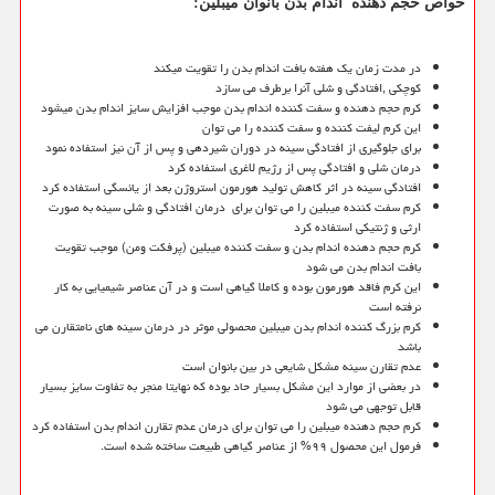
خواص حجم دهنده اندام بدن بانوان میبلین:
در مدت زمان یک هفته بافت اندام بدن را تقویت میکند
کوچکی ,افتادگی و شلی آنرا برطرف می سازد
کرم حجم دهنده و سفت کننده اندام بدن موجب افزایش سایز اندام بدن میشود
این کرم لیفت کننده و سفت کننده را می توان
برای جلوگیری از افتادگی سینه در دوران شیردهی و پس از آن نیز استفاده نمود
درمان شلی و افتادگی پس از رژیم لاغری استفاده کرد
افتادگی سینه در اثر کاهش تولید هورمون استروژن بعد از یائسگی استفاده کرد
کرم سفت کننده میبلین را می توان برای درمان افتادگی و شلی سینه به صورت
ارثی و ژنتیکی استفاده کرد
کرم حجم دهنده اندام بدن و سفت کننده میبلین (پرفکت ومن) موجب تقویت
بافت اندام بدن می شود
این کرم فاقد هورمون بوده و کاملا گیاهی است و در آن عناصر شیمیایی به کار
نرفته است
کرم بزرگ کننده اندام بدن میبلین محصولی موثر در درمان سینه های نامتقارن می
باشد
عدم تقارن سینه مشکل شایعی در بین بانوان است
در بعضی از موارد این مشکل بسیار حاد بوده که نهایتا منجر به تفاوت سایز بسیار
قابل توجهی می شود
کرم حجم دهنده میبلین را می توان برای درمان عدم تقارن اندام بدن استفاده کرد
فرمول این محصول ۹۹% از عناصر گیاهی طبیعت ساخته شده است.