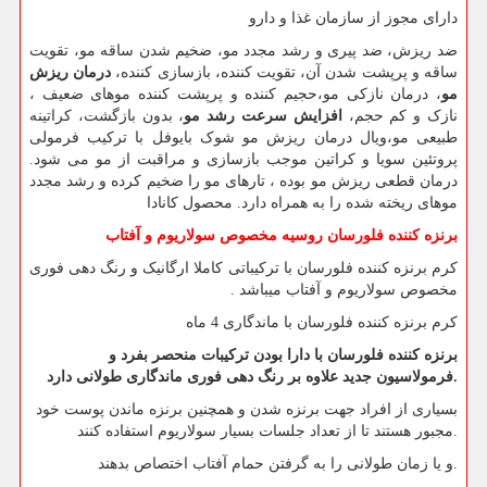
دارای مجوز از سازمان غذا و دارو
ضد ریزش، ضد پیری و رشد مجدد مو، ضخیم شدن ساقه مو، تقویت
ساقه و پرپشت شدن آن، تقویت کننده، بازسازی کننده،
درمان ریزش
مو
، درمان نازکی مو،حجیم کننده و پرپشت کننده موهای ضعیف ،
نازک و کم حجم،
افزایش سرعت رشد مو
، بدون بازگشت، کراتینه
طبیعی مو،ویال درمان ریزش مو شوک بایوفل با ترکیب فرمولی
پروتئین سویا و کراتین موجب بازسازی و مراقبت از مو می شود.
درمان قطعی ریزش مو بوده ، تارهای مو را ضخیم کرده و رشد مجدد
موهای ریخته شده را به همراه دارد. محصول کانادا
برنزه کننده فلورسان روسیه مخصوص سولاریوم و آفتاب
کرم برنزه کننده فلورسان با ترکیباتی کاملا ارگانیک و رنگ دهی فوری
مخصوص سولاریوم و آفتاب میباشد .
کرم برنزه کننده فلورسان با ماندگاری 4 ماه
برنزه کننده فلورسان با دارا بودن ترکیبات منحصر بفرد و
فرمولاسیون جدید علاوه بر رنگ دهی فوری ماندگاری طولانی دارد.
بسیاری از افراد جهت برنزه شدن و همچنین برنزه ماندن پوست خود
مجبور هستند تا از تعداد جلسات بسیار سولاریوم استفاده کنند.
و یا زمان طولانی را به گرفتن حمام آفتاب اختصاص بدهند.