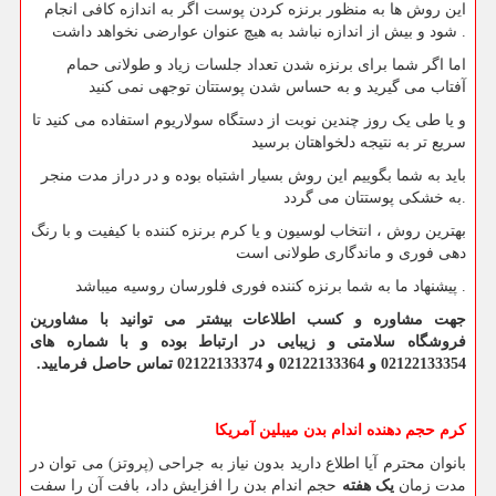
این روش ها به منظور برنزه کردن پوست اگر به اندازه کافی انجام
شود و بیش از اندازه نباشد به هیچ عنوان عوارضی نخواهد داشت .
اما اگر شما برای برنزه شدن تعداد جلسات زیاد و طولانی حمام
آفتاب می گیرید و به حساس شدن پوستتان توجهی نمی کنید
و یا طی یک روز چندین نوبت از دستگاه سولاریوم استفاده می کنید تا
سریع تر به نتیجه دلخواهتان برسید
باید به شما بگوییم این روش بسیار اشتباه بوده و در دراز مدت منجر
به خشکی پوستتان می گردد.
بهترین روش ، انتخاب لوسیون و یا کرم برنزه کننده با کیفیت و با رنگ
دهی فوری و ماندگاری طولانی است
پیشنهاد ما به شما برنزه کننده فوری فلورسان روسیه میباشد .
جهت مشاوره و کسب اطلاعات بیشتر می توانید با مشاورین
فروشگاه سلامتی و زیبایی در ارتباط بوده و با شماره های
02122133354 و 02122133364 و 02122133374 تماس حاصل فرمایید.
کرم حجم دهنده اندام بدن میبلین آمریکا
بانوان محترم آیا اطلاع دارید بدون نیاز به جراحی (پروتز) می توان در
مدت زمان
یک هفته
حجم اندام بدن را افزایش داد، بافت آن را سفت