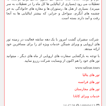
تعطیلات می رود (بسیاری از ایتالیایی ها کل ماه را در تعطیلات به سر
میبرند). بسیاری از هتل ها، رستوران ها و مغازه های خانوادگی به جز
چشمه های آبگرم، سواحل و جزایر، که بیشتر ایتالیایی ها به آنجا
رفت و آمد دارند بسته است.
شرکت سفیران گشت امروز با یک دهه سابقه فعالیت در زمینه تور
های اروپایی و ویزای شینگن خدمات ویژه ای را برای مسافرین خود
اراِئه میدهد.
با توجه به بازگشایی سفارت های اروپایی از ماه های دیگر ، میتوانید
تور های خود را هم اکنون از وبسایت شرکت رزرو نمایید.
www.safiran.tours
تور های یتالیا
تور های فرانسه
تور های مجارستان
خدمات ویزای کانادا
1400/04/13
14:47:58