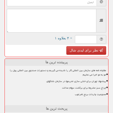
= ۴ بعلاوه ۱
نظر برای لیدی شال
پربیننده ترین ها
مقاوله نامه های سازمان بین المللی کار را نادیده می گیریم و دستورات صندوق بین المللی پول را
مو به مو اجرا می نماییم
پیشنهاد تهران برای خنثی سازی تحریمها در سازمان شانگهای
چراغ سبز مشروط برای برگشت سهام عدالت
ممنوعیت واردات برنج نامرغوب
پربحث ترین ها