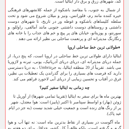
کند، شهرهای زرق و برق دار ایتالیا است.
از شمال به جنوب، با مقاصد باشکوه از جمله کلانشهرهای فرهنگی
خیره کننده مانند رم، فلورانس، ونیز و میلان شروع می شود و تحت
سلطه کلیساهای باشکوه و غوطه ور در تاریخ، تا شهرهای دوست
داشتنی و روستاهای دوست داشتنی جنوبی مانند آمالفی، راوللو، و
سورنتو، و پوزیتانو، خیابان های پر پیچ و خم های جذاب را با خانه های
رنگارنگ مدیترانه ای و پرنعمت ساحلی بی نظیر ارائه می دهند
.
♦
طولانی ترین خط ساحلی اروپا
ایتالیا دارای طولانی ترین خط ساحلی در اروپا است، که پنج دریا، از
جمله دریای مدیترانه ای، دریای دریای آدریاتیک، یونی، تیرنه و لاژوریا
می باشد. تقریباً از 20 منطقه ایتالیا، به جز
Umbria
، به دریا دسترسی
دارید که فرصت های بسیاری را برای گذراندن یک تعطیلات بی نظیر،
غرق در آفتاب و تحسین زیبایی از دریای آبی لاجورد فراهم می کند.
چه زمانی به ایتالیا سفیر کنیم؟
بهترین ماه ها برای سفر به ایتالیا (تقریبا تمامی شهرها) از آوریل تا
ژوئن (بهار) و اواسط سپتامبر تا اکتبر (پاییز) است: هوا معتدل، شهر
پر از رنگ های زنده است و جمعیت خیلی شدید نیست (به جز در ایام
عید پاک)
.
ماه آگوست در بسیاری از نقاط بدترین ماه است: نه تنها آب و هوا
گرم و گرفته است، بلکه ظاهراً کل کشور حداقل برای دو هفته به