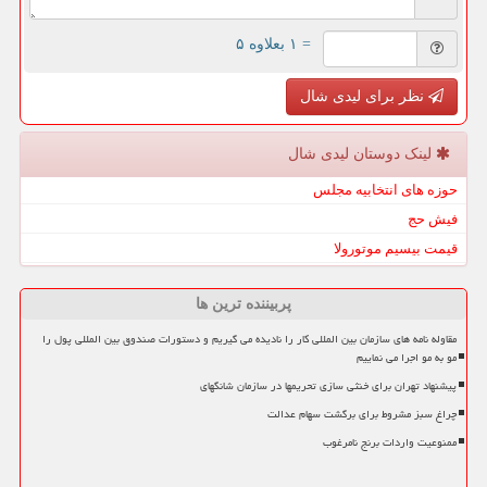
= ۱ بعلاوه ۵
نظر برای لیدی شال
لینک دوستان لیدی شال
حوزه های انتخابیه مجلس
فیش حج
قیمت بیسیم موتورولا
پربیننده ترین ها
مقاوله نامه های سازمان بین المللی کار را نادیده می گیریم و دستورات صندوق بین المللی پول را
مو به مو اجرا می نماییم
پیشنهاد تهران برای خنثی سازی تحریمها در سازمان شانگهای
چراغ سبز مشروط برای برگشت سهام عدالت
ممنوعیت واردات برنج نامرغوب