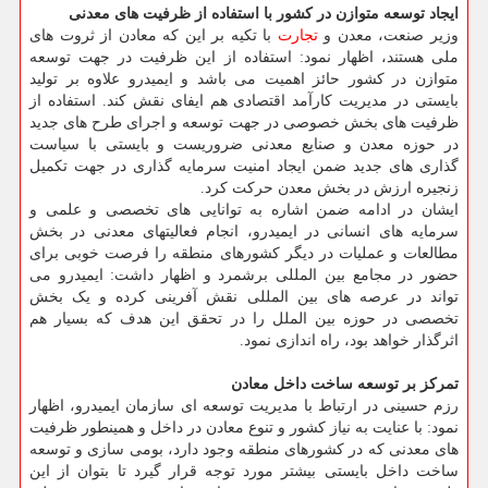
ایجاد توسعه متوازن در کشور با استفاده از ظرفیت های معدنی
وزیر صنعت، معدن و
تجارت
با تکیه بر این که معادن از ثروت های
ملی هستند، اظهار نمود: استفاده از این ظرفیت در جهت توسعه
متوازن در کشور حائز اهمیت می باشد و ایمیدرو علاوه بر تولید
بایستی در مدیریت کارآمد اقتصادی هم ایفای نقش کند. استفاده از
ظرفیت های بخش خصوصی در جهت توسعه و اجرای طرح های جدید
در حوزه معدن و صنایع معدنی ضروریست و بایستی با سیاست
گذاری های جدید ضمن ایجاد امنیت سرمایه گذاری در جهت تکمیل
زنجیره ارزش در بخش معدن حرکت کرد.
ایشان در ادامه ضمن اشاره به توانایی های تخصصی و علمی و
سرمایه های انسانی در ایمیدرو، انجام فعالیتهای معدنی در بخش
مطالعات و عملیات در دیگر کشورهای منطقه را فرصت خوبی برای
حضور در مجامع بین المللی برشمرد و اظهار داشت: ایمیدرو می
تواند در عرصه های بین المللی نقش آفرینی کرده و یک بخش
تخصصی در حوزه بین الملل را در تحقق این هدف که بسیار هم
اثرگذار خواهد بود، راه اندازی نمود.
تمرکز بر توسعه ساخت داخل معادن
رزم حسینی در ارتباط با مدیریت توسعه ای سازمان ایمیدرو، اظهار
نمود: با عنایت به نیاز کشور و تنوع معادن در داخل و همینطور ظرفیت
های معدنی که در کشورهای منطقه وجود دارد، بومی سازی و توسعه
ساخت داخل بایستی بیشتر مورد توجه قرار گیرد تا بتوان از این