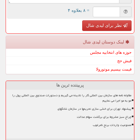
= ۸ بعلاوه ۴
نظر برای لیدی شال
لینک دوستان لیدی شال
حوزه های انتخابیه مجلس
فیش حج
قیمت بیسیم موتورولا
پربیننده ترین ها
مقاوله نامه های سازمان بین المللی کار را نادیده می گیریم و دستورات صندوق بین المللی پول را
مو به مو اجرا می نماییم
پیشنهاد تهران برای خنثی سازی تحریمها در سازمان شانگهای
چراغ سبز مشروط برای برگشت سهام عدالت
ممنوعیت واردات برنج نامرغوب