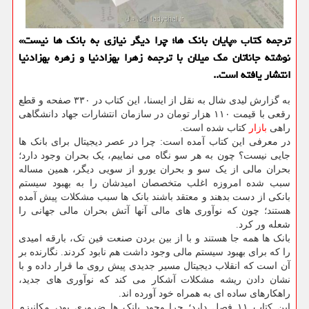
ترجمه کتاب «پایان بانک ها؛ چرا دیگر نیازی به بانک ها نیست»
نوشته جاناتان مک میلان با ترجمه زهرا بهزادنیا و زهره بهزادنیا
انتشار یافته است..
به گزارش لیدی شال به نقل از ایسنا، این کتاب در ۳۳۰ صفحه و قطع
رقعی با قیمت ۱۱۰ هزار تومان در سازمان انتشارات جهاد دانشگاهی
راهی
بازار
کتاب شده است.
در معرفی این کتاب آمده است: چرا در عصر دیجیتال برای بانک ها
جایی نیست؟ چون به هر سو نگاه می نماییم، یک بحران وجود دارد؛
بحران مالی از یک سو و بحران یورو از سویی دیگر، همین مساله
سبب شده امروزه اغلب متخصصان امیدشان را به بهبود سیستم
بانکی از دست بدهند و معتقد باشند بانک ها سبب مشکلات پیش آمده
هستند؛ چون که نوآوری های مالی آنها آتش بحران مالی جهانی را
شعله ور کرد.
بانک ها همه جا هستند و با از بین بردن صنعت فین تک، بارقه امیدی
را که برای بهبود سیستم مالی وجود داشت هم نابود کردند. نگارنده بر
آن است که انقلاب دیجیتال مسیر جدیدی پیش روی ما قرار داده و با
نشان دادن ریشه مشکلات آشکار می کند که نوآوری های جدید،
راهکارهای ساده ای به همراه خود آورده اند.
این کتاب ۱۱ فصل دارد؛ چرا وجود بانک ها ضروری بود، مکانیزم