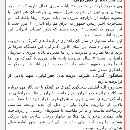
چند مرز جاده ای فعال داریم؟
وی تصریح کرد: در حاضر ۲۶ پایانه مرزی فعال داریم که دو مرز
ریمدان و پیشین در جنوب شرق سیستان بلوچستان هم اخیراً با
مصوبه دولت از بازارچه مرزی به پایانه مرزی ارتقا یافته اند. در
مسافرت اخیر رئیس جمهور به عراق هم راه اندازی ۶ مرز جدید با
این کشور به تصویب ۲ دولت رسید که هنوز عملیات اجرایی این
مرزها آغاز نشده است.
این مقام مسئول در سازمان راهداری درباره ادعای گمرک بر مدیریت
مرزها اظهار داشت: بر مبنای قانون گمرکی، این دستگاه صرفا بر
تردد کالاها نظارت و مدیریت دارد اما مدیریت پایانه مرزی با سازمان
راهداری است؛ ۳ سال مدیریت پایانه های مرزی با گمرک بود اما
اخیراً رئیس جمهور دستور داده تا مدیریت این پایانه ها بار دیگر به
راهداری منتقل شود.
سخنگوی گمرک: علیرغم مزیت های جغرافیایی، سهم بالایی از
ترانزیت نداریم
سید روح الله لطیفی سخنگوی گمرک در گفتگو با خبرنگار مهر درباره
مشکلات ترانزیت در ایران اظهار داشت: ایران از نظر جغرافیایی در
راه کریدورهای شمال-جنوب و شرق-غرب قرار دارد اما عملاً سهم
بالایی از ترانزیت ندارد؛ یکی از علل آن عدم توسعه متناسب
زیرساخت هاست و ما در مقایسه با کشورهای رقیب، از زیرساخت
های کمتری برخورداریم؛ مثلاً در چابهار درحال ساخت بندر بزرگی
هستیم اما زیرساخت های جاده و ریلی این بندر، هنوز آماده فعال
شدن در ترانزیت نیست.