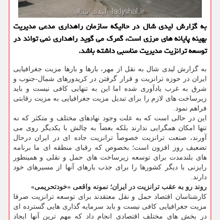
به گزارش لیدی شال در حالیکه سازمان راهداری مدعی مدیریت
بهینه پایانه های مرزی است، گمرک می گوید راهداری نمی تواند در
توسعه ترانزیت مدیریت مناسبی داشته باشد.
به گزارش لیدی شال به نقل از مهر، بارها و بارها مزیت جغرافیایی
ایران در حوزه ترانزیت و قرار گرفتن در کریدورهای شمال-جنوب و
شرق به غرب یادآوری شده اما این به تنهایی کافی نیست و باید
زیرساخت های لازم را برای تبدیل مزیت جغرافیایی به مزیت رقابتی
فراهم نمود.
این در حالی است که به علت وجود نهادهای مختلف و متکثر که نه
تنها امکان همگرایی ندارند بلکه بعضاً به چالش با یکدیگر روی می
آورند، صنعت ترانزیت خصوصاً ترانزیت جاده ای در ایران درحال
تضعیف روز افزون است؛ بخصوص که رقبای منطقه ای ما برنامه
های بلندمدت برای توسعه زیرساخت های حمل و نقلی و همینطور
رایزنی با دیگر کشورها را برای جذب بارهای آنها از مسیرهای خود
دارند.
روند رو به عقب ترانزیت در ایران؛ نمونه واقعی «خودتحریمی»
کارشناسان اقتصاد حمل و نقل معتقدند برای توسعه ترانزیت صرفا
مزیت جغرافیایی کافی نیست و باید سرمایه گذاری هایی گسترده ای
در بخش های مختلف اقتصادی انجام داد که مهم ترین آنها ایجاد