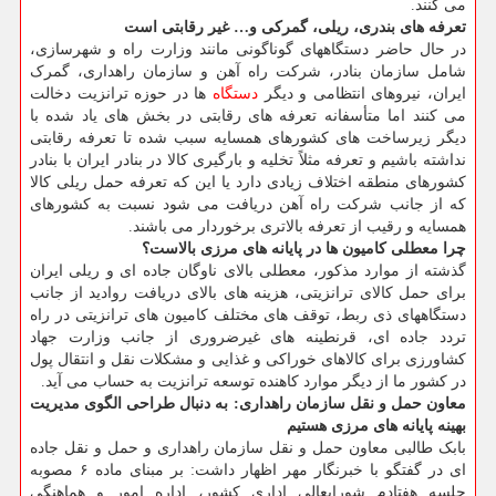
می کنند.
تعرفه های بندری، ریلی، گمرکی و… غیر رقابتی است
در حال حاضر دستگاههای گوناگونی مانند وزارت راه و شهرسازی،
شامل سازمان بنادر، شرکت راه آهن و سازمان راهداری، گمرک
ایران، نیروهای انتظامی و دیگر
دستگاه
ها در حوزه ترانزیت دخالت
می کنند اما متأسفانه تعرفه های رقابتی در بخش های یاد شده با
دیگر زیرساخت های کشورهای همسایه سبب شده تا تعرفه رقابتی
نداشته باشیم و تعرفه مثلاً تخلیه و بارگیری کالا در بنادر ایران با بنادر
کشورهای منطقه اختلاف زیادی دارد یا این که تعرفه حمل ریلی کالا
که از جانب شرکت راه آهن دریافت می شود نسبت به کشورهای
همسایه و رقیب از تعرفه بالاتری برخوردار می باشند.
چرا معطلی کامیون ها در پایانه های مرزی بالاست؟
گذشته از موارد مذکور، معطلی بالای ناوگان جاده ای و ریلی ایران
برای حمل کالای ترانزیتی، هزینه های بالای دریافت روادید از جانب
دستگاههای ذی ربط، توقف های مختلف کامیون های ترانزیتی در راه
تردد جاده ای، قرنطینه های غیرضروری از جانب وزارت جهاد
کشاورزی برای کالاهای خوراکی و غذایی و مشکلات نقل و انتقال پول
در کشور ما از دیگر موارد کاهنده توسعه ترانزیت به حساب می آید.
معاون حمل و نقل سازمان راهداری: به دنبال طراحی الگوی مدیریت
بهینه پایانه های مرزی هستیم
بابک طالبی معاون حمل و نقل سازمان راهداری و حمل و نقل جاده
ای در گفتگو با خبرنگار مهر اظهار داشت: بر مبنای ماده ۶ مصوبه
جلسه هفتادم شورایعالی اداری کشور، اداره امور و هماهنگی