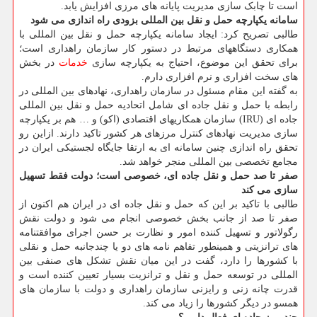
است تا چابک سازی مدیریت پایانه های مرزی افزایش یابد.
سامانه یکپارچه حمل و نقل بین المللی بزودی راه اندازی می شود
طالبی تصریح کرد: ایجاد سامانه یکپارچه حمل و نقل بین المللی با
همکاری دستگاههای مرتبط در دستور کار سازمان راهداری است؛
برای تحقق این موضوع، احتیاج به یکپارچه سازی
خدمات
در بخش
های سخت افزاری و نرم افزاری دارم.
به گفته این مقام مسئول در سازمان راهداری، نهادهای بین المللی در
رابطه با حمل و نقل جاده ای شامل اتحادیه حمل و نقل بین المللی
جاده ای (IRU) سازمان همکاریهای اقتصادی (اکو) و … هم بر یکپارچه
سازی مدیریت نهادهای کنترل مرزهای هر کشور تاکید دارند. ازاین رو
تحقق راه اندازی چنین سامانه ای به ارتقا جایگاه لجستیکی ایران در
مجامع تخصصی بین المللی منجر خواهد شد.
صفر تا صد حمل و نقل جاده ای، خصوصی است؛ دولت فقط تسهیل
سازی می کند
طالبی با تاکید بر این که حمل و نقل جاده ای در ایران هم اکنون از
صفر تا صد از جانب بخش خصوصی انجام می شود و دولت نقش
رگولاتور و تسهیل کننده امور و نظارت بر حسن اجرای موافقتنامه
های ترانزیتی و همینطور تفاهم نامه های دو یا چندجانبه حمل و نقلی
با کشورها را دارد، گفت در این میان نقش تشکل های صنفی بین
المللی در توسعه حمل و نقل و ترانزیت بسیار تعیین کننده است و
قدرت چانه زنی و رایزنی سازمان راهداری و دولت با سازمان های
همسو در دیگر کشورها را زیاد می کند.