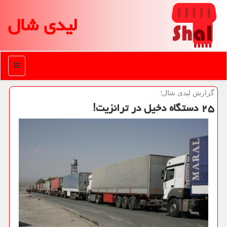
لیدی شال
منو
گزارش لیدی شال؛
۲۵ دستگاه دخیل در ترانزیت!