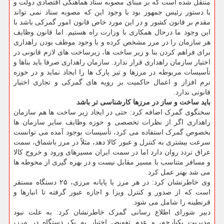
منتقل شده است که بر مبنای مصوبه ستاد هماهنگی اقتصادی دولت و
با دستور رئیس جمهور بود با وجود این که مصوبه ستاد نمی تواند
مقدم بر قانون کشور و در این مورد خاص قانون امور گمرکی باشد با
این وجود ما درحال همکاری با وزارت راه هستیم. اما قانون وظایف
هر سازمان را در مرز مشخص کرده و با وجود موظف بودن راهداری
برای فراهم کردن بنا و زیر ساخت ها، زیرساخت های لازم قانونی در
اختیار سازمان راهداری قرار ندارد. سازمان راهداری صرفا باید بناها و
تأسیسات مربوطه در مرزها و تیر پارک ها را ایجاد نماید و در حوزه
نرم افزار و اعمال حاکمیت بر رویه های گمرکی و تجاری اختیار
قانونی ندارد.
باید ساخت و ساز در مرزها کارشناسی تر باشد
سخنگوی گمرک اضافه کرد: حتی در ایجاد زیر ساخت ها هم سازمان
راهداری اگر از نظرات تخصصی و حوزه وظایف سایر سازمان ها
بخصوص گمرک استفاده می کرد، تأسیسات بوجود آمده می توانست
سرعت بیشتری به کنترل و عبور کالا دهد، مثلاً در مرز باشماق، سمت
عراق تردد روان دارد اما در سمت ایران مسیرهای ورود و خروج کالا
و مسافر متناسب با مسیر مقابل نیست و در بهره گیری از محوطه ها
می شد بهتر عمل کرد.
وی خاطرنشان کرد: در هر مرز یا پایانه مرزی، ۲۵ دستگاه مستقر
است که از صدور و کنترل ویزا و اجازه عبور گرفته تا انبارها و
قرنطینه را شامل می شود.
دبیر شورای اطلاع رسانی گمرک خاطرنشان کرد: به علت نبود
مدیریت یکپارچه، و عدم تفویض اختیار به یک دستگاه در مرز،