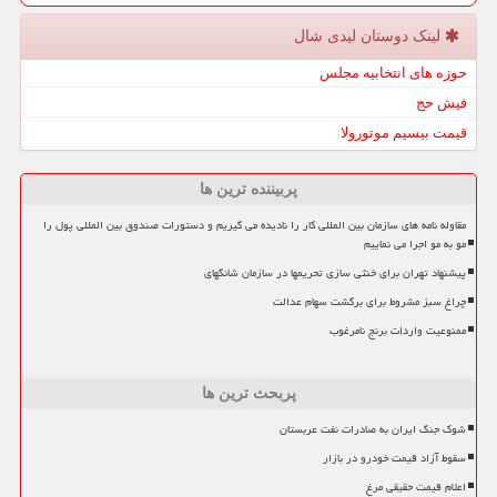
لینک دوستان لیدی شال
حوزه های انتخابیه مجلس
فیش حج
قیمت بیسیم موتورولا
پربیننده ترین ها
مقاوله نامه های سازمان بین المللی کار را نادیده می گیریم و دستورات صندوق بین المللی پول را
مو به مو اجرا می نماییم
پیشنهاد تهران برای خنثی سازی تحریمها در سازمان شانگهای
چراغ سبز مشروط برای برگشت سهام عدالت
ممنوعیت واردات برنج نامرغوب
پربحث ترین ها
شوک جنگ ایران به صادرات نفت عربستان
سقوط آزاد قیمت خودرو در بازار
اعلام قیمت حقیقی مرغ