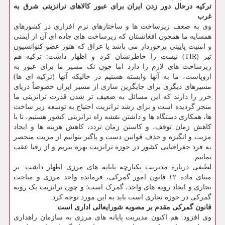
ترکیه درحال دور زدن ایران برای عبور کالاهای ترانزیتی شرق به
غرب
وی به ضعف زیرساخت ها و ساختارهای نرم افزاری در کشورهای
همسایه ما همچون افغانستان که زیرساخت های جاده ای آن از ایمنی
و امنیت پایینی برخوردار می باشد یا عراق که هنوز عضو کنوانسیون
تیر (TIR) نیست را خاطرنشان کرد و اظهار داشت: ترکیه هم
زیرساخت های لازم را دارد اما چون تک مسیر ما برای عبور به
اروپاست، ما به آنها وابسته هستیم در حالیکه آنها (ترکیه ای ها)
مسیرهای دیگری برای جایگزین سازی از مسیر ایران خصوصاً دریای
خزر را دارند که این مسائل به ضعیف تر شدن قدرت ترانزیتی ما
منجر گردیده است و برای رشد ترانزیت احتیاج به توسعه زیر ساخت
ها، همکاری دستگاه ها و داشتن نقشه راه ترانزیتی کشور هستیم، تا با
کاهش زمان توقف، و کاستن زمان تردد، کاهش هزینه ها و ایجاد
مزیت و انگیزه و حذف قوانین دست و پاگیر بتوانیم از مزیت منحصر
به فرد جغرافیایی کشور در حوزه ترانزیت بهره ببریم و از رقبا عقب
نمانیم.
لطیفی درباره مدیریت یکپارچه پایانه های مرزی اظهار داشت: بر
مبنای ماده ۱۲ قانون امور گمرکی، فرمانده واحد مرزی و مباحث
تجاری و ایجاد رویه های واحد، گمرک است؛ و چون ترانزیت یک رویه
گمرکی در حوزه تجاری است باید به این مورد توجه کرد.
قانون گمرکی مقدم بر مصوبه شورایعالی اداری است
وی افزود: هم اکنون مدیریت پایانه های مرزی به سازمان راهداری