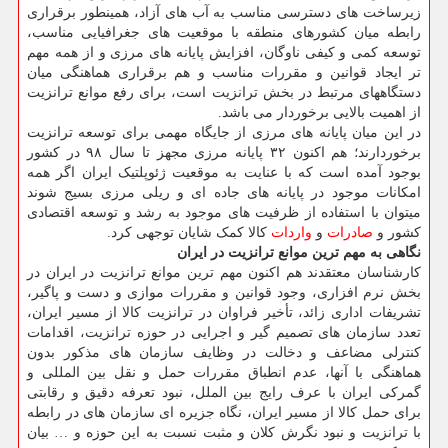
زیرساخت های دسترسی مناسب به آب های آزاد، همینطور برقراری
رابطه میان کشورهای منطقه با موقعیت های جغرافیایی مناسب،
توسعه کمی و کیفی ناوگان، افزایش پایانه های مرزی و از همه مهم
تر ایجاد قوانین و مقررات مناسب و هم برقراری هماهنگی میان
دستگاههای مرتبط در بخش ترانزیت است، برای رفع موانع ترانزیت
از اهمیت بالایی برخوردار می باشد.
در این میان پایانه های مرزی از جایگاه مهمی برای توسعه ترانزیت
برخوردارند؛ هم اکنون ۳۲ پایانه مرزی مجهز تا سال ۹۸ در کشور
بوجود آمده است که با عنایت به موقعیت ژئوپلتیک ایران اگر همه
امکانات موجود در پایانه های جاده ای و ریلی مرزی بسیج شوند
میتوان با استفاده از ظرفیت های موجود به رشد و توسعه اقتصادی
کشور و
صادرات
و
واردات
کالا کمک شایان توجهی کرد.
نگاهی به مهم ترین موانع ترانزیت در ایران
کارشناسان معتقدند هم اکنون مهم ترین موانع ترانزیت در ایران در
بخش نرم افزاری، وجود قوانین و مقررات موازی و دست و پاگیر،
تشریفات اداری زائد، تأخیر فراوان در ترانزیت کالا از مسیر ایران،
تعدد سازمان های تصمیم گیر و اجرایی در حوزه ترانزیت، اقدامات
کنترلی مضاعف و دخالت در وظایف سازمان های مذکور بدون
هماهنگی با آنها، عدم انطباق مقررات حمل و نقل بین المللی و
گمرکی ایران با عرف رایج بین الملل، نبود تعرفه دقیق و رقابتی
برای حمل کالا از مسیر ایران، نگاه جزیره ای سازمان های در رابطه
با ترانزیت و نبود نگرش کلان و مثبت نسبت به این حوزه و … بیان