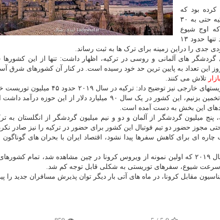
ل ۲۰۲۱ برنامه ریزی کرده بود که
پذیرای ۵۰ میلیون گردشگر باشد، بیان کرد: هم اکنون ترکیه حتی به ۳۰
 توریست نیز راضی خواهد بود. در سال ۲۰۲۰ که اوج شیوع
ویروس کرونا بود، تعداد کل توریستهایی که به ترکیه رفتند تنها حدود ۱۳
روز این تعداد به پایین ترین حد خود رسیده است. در کنار آن کشورهای شرق آسیا
ازار
تلاش می کنند.
ابراهیمی درباره میزان درآمد دولت ترکیه از محل ورود توریستهای خارجی نیز توضیح داد: ترکیه د
پذیرایی کرد. اگر درآمد میانگین هر گردشگر را ۲۰۰۰ دلار تخمین بزنیم، این کشور در یک سال ۹۰ میلیارد دلار از این ح
دهای این بخش به دست آمده است.
دشگر از روسیه، پنج میلیون گردشگر از آلمان و دو و نیم میلیون گردشگر از انگلستان به ت
ی مجوز حضور دو تیم فوتبال این کشور برای حضور در ترکیه را نیز صادر نکرد.
چاره ای برای کاهش سفرها پیدا نشود، اقتصاد ایران با بحران های گوناگون ر
به گزارش لیدی شال به نقل از ایسنا، از ماه های پایانی سال ۲۰۱۹ که اولین نمونه از ویروس کرونا در چین مشاهده شد، تمام ک
سرعت شیوع، سفرهای توریستی به شکلی قابل توجه کم شد.
ون مقابل کرونا، در ماه های آتی بار دیگر توان پذیرش مسافران جدید را پیدا