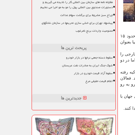
مقاوله نامه های سازمان بین المللی کار را نادیده می گیریم و
دستورات صندوق بین المللی پول را مو به مو اجرا می نماییم
چراغ سبز مشروط برای برگشت سهام عدالت
پیشنهاد تهران برای خنثی سازی تحریمها در سازمان شانگهای
ممنوعیت واردات برنج نامرغوب
رییس خانه اقتصاد ایران و ترکیه با اشاره به کاهش جدی گردشگر های آلمانی و روسی در ترکیه، اظهار داشت: تنها از این کشورها حدود ۱۵
 بعنوان
پربحث ترین ها
ر سال ۲۰۱۹ حدود ۴۵ میلیون توریست خارجی را
سقوط دسته جمعی نرخها در بازار خودرو
وزه درآمد داشت اما در دو
شوک جنگ ایران به صادرات نفت عربستان
رکیه رفته
سقوط آزاد قیمت خودرو در بازار
 فعالان
اعلام قیمت حقیقی مرغ
و به رو
شورهای جهان با
جدیدترین ها
 کنند.