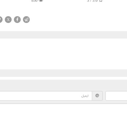
850
5
/
5.0
X