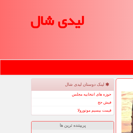
لیدی شال
لینک دوستان لیدی شال
حوزه های انتخابیه مجلس
فیش حج
قیمت بیسیم موتورولا
پربیننده ترین ها