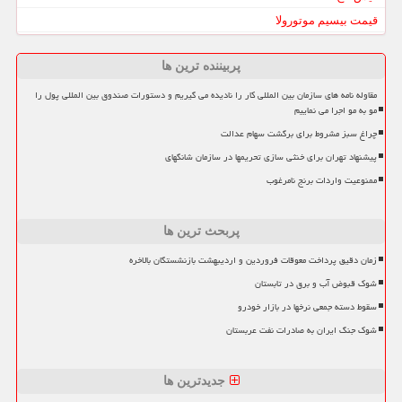
قیمت بیسیم موتورولا
پربیننده ترین ها
مقاوله نامه های سازمان بین المللی کار را نادیده می گیریم و دستورات صندوق بین المللی پول را
مو به مو اجرا می نماییم
چراغ سبز مشروط برای برگشت سهام عدالت
پیشنهاد تهران برای خنثی سازی تحریمها در سازمان شانگهای
ممنوعیت واردات برنج نامرغوب
پربحث ترین ها
زمان دقیق پرداخت معوقات فروردین و اردیبهشت بازنشستگان بالاخره
شوک قبوض آب و برق در تابستان
سقوط دسته جمعی نرخها در بازار خودرو
شوک جنگ ایران به صادرات نفت عربستان
جدیدترین ها