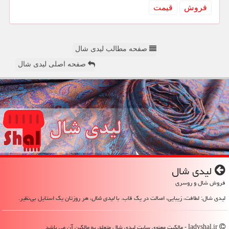
فروش
قیمت
صفحه مطالب لیدی شال
صفحه اصلی لیدی شال
لیدی شال
فروش شال و روسری
لیدی شال: لطافت، زیبایی، اصالت در یک قاب. با
لیدی شال
، هر روزتان یک استایل بی‌نظیر.
ladyshal.ir - مالکیت معنوی سایت لیدی شال متعلق به مالکین آن می باشد