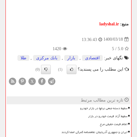
منبع:
ladyshal.ir
1400/03/18
13:36:43
1420
5
/
5.0
تگهای خبر:
اقتصادی
,
بازار
,
بانك مركزی
,
طلا
این مطلب را می پسندید؟
(0)
(1)
X
تازه ترین مطالب مرتبط
سقوط دسته جمعی نرخها در بازار خودرو
سقوط آزاد قیمت خودرو در بازار
اعلام قیمت حقیقی مرغ
ایران و جمهوری آذربایجان تفاهمنامه گمرکی امضا کردند