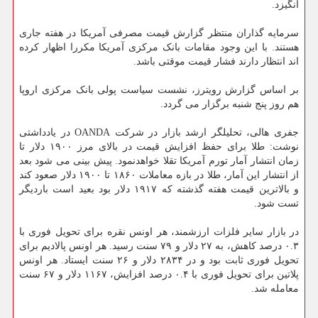
انگیزد.
سرمایه گذاران منتظر گزارش قیمت مصرفی آمریکا در هفته جاری
هستند. با این وجود مقامات بانک مرکزی آمریکا مکررا اظهار کرده
اند انتظار دارند فشار قیمت موقتی باشد.
بر اساس گزارش رویترز، نشست سیاست پولی بانک مرکزی اروپا
هم روز پنج شنبه برگزار می گردد.
جفری هالی، تحلیلگر ارشد بازار در شرکت OANDA در یادداشتی
نوشت: طلا برای حفظ افزایش قیمت در بالای مرز ۱۹۰۰ دلار تا
زمان انتشار آمار تورم آمریکا تقلا خواهدنمود. پیش بینی می شود بعد
از انتشار این آمار، طلا در بازه معاملات ۱۸۶۰ تا ۱۹۰۰ دلار صعود کند
و بالاترین قیمت هفته گذشته که ۱۹۱۷ دلار بود بعید است باردیگر
تست شود.
در بازار سایر فلزات ارزشمند، هر اونس نقره برای تحویل فوری با
۰.۳ درصد کاهش، به ۲۷ دلار و ۷۹ سنت رسید. هر اونس پالادیم برای
تحویل فوری ثابت بود و در ۲۸۳۴ دلار و ۲۶ سنت ایستاد. هر اونس
پلاتین برای تحویل فوری با ۰.۴ درصد افزایش، ۱۱۶۷ دلار و ۶۷ سنت
معامله شد.