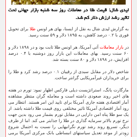
لیدی شال: قیمت طلا در معاملات روز سه شنبه بازار جهانی تحت
تاثیر رشد ارزش دلار کم شد.
به گزارش لیدی شال به نقل از ایسنا، بهای هر اونس
طلا
برای تحویل
فوری با ۰.۲ درصد کاهش، به ۱۸۹۵ دلار و ۵۹ سنت رسید.
در
بازار
معاملات
آتی آمریکا، هر اونس طلا ثابت بود و در ۱۸۹۸ دلار و
۶۰ سنت رسید. بهای معاملات این بازار روز دوشنبه با ۰.۴ درصد
افزایش، در ۱۸۹۸ دلار و ۸۰ سنت بسته شد.
شاخص دلار در مقابل سبدی از رقیبان ۰.۱ درصد رشد کرد و طلا را
برای خریداران غیرآمریکایی گرانتر ساخت.
مارگارت یانگ، استراتژیست دیلی فارکس اظهار نمود: تورم در هفته
های اخیر روند صعودی داشته است و معامله گران منتظر مشاهده
آمار اقتصادی هفته جاری آمریکا برای تایید این امر هستند. انتظار می
رود آمار اقتصادی آمریکا تاثیر مختلفی روی قیمت طلا داشته باشد. از
یک سو طلا پناه امن دارایی در مقابل تورم بشمار می رود بدین جهت
نرخ تورم بالاتر سرمایه گذاری در طلا را جذابتر می کند. اما از طرف
دیگر، تسریع روند رشد تورم نگرانیهایی را نسبت به احتمال شروع
زودتر از موعد تعدیل سیاستهای انبساطی بانک مرکزی آمریکا برمی