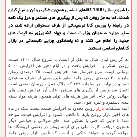
با شروع سال 1400 کالاهای اساسی همچون شکر، روغن و مرغ گران
شدند، اما به جز روغن که پس از پیگیری های مستمر و درز یک نامه
در رابطه با بورس کالا توضیحاتی از طرف مسئولان ارائه شد، در
سایر موارد مسئولان وزارت صمت و جهاد کشاورزی نه قیمت های
جدید را اعلام می کنند و نه پاسخگوی چرایی نابسمانی در بازار
کالاهای اساسی هستند.
به گزارش لیدی شال به نقل از ایسنا، با شروع سال ۱۴۰۰ قیمت
روغن، شکر و... افزایش یافت و در ایام اخیر هم افزایش ۵۰۰۰
تومانی قیمت مرغ خبرساز شد. افزایش قیمت ۳۵ درصدی روغن
مایع و ۳۰ درصدی روغن جامد بطور غیررسمی از طرف مسئولان
تایید و در نهایت در سامانه ۱۲۴ که ملاک عمل بازرسان صنفی است
اعمال شد و پس از پیگیری های مستمر، علت آن افزایش قیمت های
جهانی روغن خام، افزایش هزینه های تولید همچون هزینه مواد بسته
بندی دستمزد و غیره عنوان شد.
البته مشکلات
بازار
روغن محدود به افزایش قیمت نیست بلکه در ماه
های اخیر بازار روغن بارها با تلاطم، کمبود و افزایش قیمت مواجه
شد؛ تا جایی که حتی با تشکیل صف های طولانی و حواشی دیگر
همچون دریافت کارت ملی برای ارائه روغن در بعضی فروشگاه ها
مواجه گردید و شواهد حاکی از آنست که تامین بازار روغن جامد