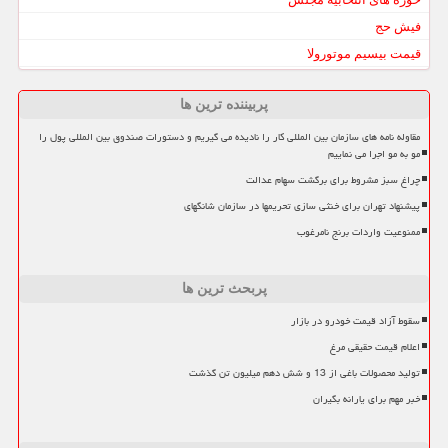
فیش حج
قیمت بیسیم موتورولا
پربیننده ترین ها
مقاوله نامه های سازمان بین المللی کار را نادیده می گیریم و دستورات صندوق بین المللی پول را
مو به مو اجرا می نماییم
چراغ سبز مشروط برای برگشت سهام عدالت
پیشنهاد تهران برای خنثی سازی تحریمها در سازمان شانگهای
ممنوعیت واردات برنج نامرغوب
پربحث ترین ها
سقوط آزاد قیمت خودرو در بازار
اعلام قیمت حقیقی مرغ
تولید محصولات باغی از 13 و شش دهم میلیون تن گذشت
خبر مهم برای یارانه بگیران