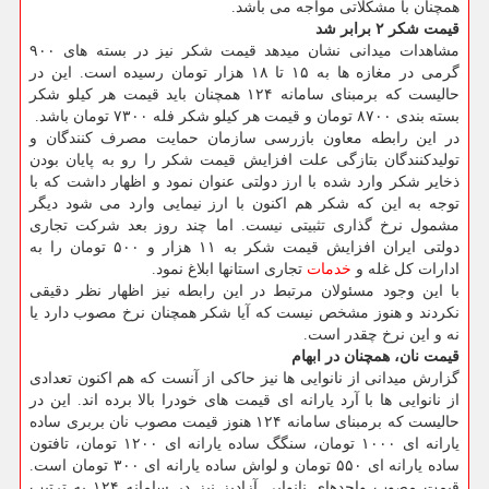
همچنان با مشکلاتی مواجه می باشد.
قیمت شکر ۲ برابر شد
مشاهدات میدانی نشان میدهد قیمت شکر نیز در بسته های ۹۰۰
گرمی در مغازه ها به ۱۵ تا ۱۸ هزار تومان رسیده است. این در
حالیست که برمبنای سامانه ۱۲۴ همچنان باید قیمت هر کیلو شکر
بسته بندی ۸۷۰۰ تومان و قیمت هر کیلو شکر فله ۷۳۰۰ تومان باشد.
در این رابطه معاون بازرسی سازمان حمایت مصرف کنندگان و
تولیدکنندگان بتازگی علت افزایش قیمت شکر را رو به پایان بودن
ذخایر شکر وارد شده با ارز دولتی عنوان نمود و اظهار داشت که با
توجه به این که شکر هم اکنون با ارز نیمایی وارد می شود دیگر
مشمول نرخ گذاری تثبیتی نیست. اما چند روز بعد شرکت تجاری
دولتی ایران افزایش قیمت شکر به ۱۱ هزار و ۵۰۰ تومان را به
ادارات کل غله و
خدمات
تجاری استانها ابلاغ نمود.
با این وجود مسئولان مرتبط در این رابطه نیز اظهار نظر دقیقی
نکردند و هنوز مشخص نیست که آیا شکر همچنان نرخ مصوب دارد یا
نه و این نرخ چقدر است.
قیمت نان، همچنان در ابهام
گزارش میدانی از نانوایی ها نیز حاکی از آنست که هم اکنون تعدادی
از نانوایی ها با آرد یارانه ای قیمت های خودرا بالا برده اند. این در
حالیست که برمبنای سامانه ۱۲۴ هنوز قیمت مصوب نان بربری ساده
یارانه ای ۱۰۰۰ تومان، سنگگ ساده یارانه ای ۱۲۰۰ تومان، تافتون
ساده یارانه ای ۵۵۰ تومان و لواش ساده یارانه ای ۳۰۰ تومان است.
قیمت مصوب واحدهای نانوایی آزادپز نیز در سامانه ۱۲۴ به ترتیب