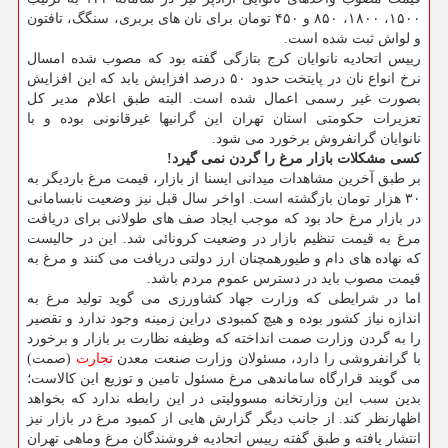
۱۵۰۰، ۱۸۰۰، ۸۵۰ و ۴۵۰ تومان برای نان های بربری، سنگگ، تافتون
و لواش ثبت شده است.
رییس اتحادیه نانوایان کرج بتازگی گفته بود که مصوب شده امسال
نرخ انواع نان در پایتخت حدود ۵۰ درصد افزایش یابد که این افزایش
بصورت غیر رسمی اعمال شده است. البته طبق اعلام مدیر کل
تعزیرات حکومتی استان تهران این گرانیها غیرقانونی بوده و با
نانوایان گرانفروش برخورد می شود.
کسی مشکلات بازار مرغ را گردن نمی گیرد!
بر طبق آخرین مشاهدات میدانی ایسنا از بازار، قیمت مرغ باردیگر به
۳۰ هزار تومان بازگشته است. اواخر سال قبل نیز وضعیت نابسامانی
در بازار مرغ حاد بود که موجب ایجاد صف های طولانی برای دریافت
مرغ به قیمت تنظیم بازار در وضعیت کرونائی شد. این در حالیست
که نهاده های دام و طیورهمچنان ارز دولتی دریافت می کنند و مرغ به
قیمت مصوب باید در دسترس عموم مردم باشد.
اما در شرایطی که وزارت جهاد کشاورزی می گوید تولید مرغ به
اندازه نیاز کشور بوده و هیچ کمبودی دراین زمینه وجود ندارد و تقصیر
را به گردن وزارت صمت انداخته که وظیفه نظارت بر بازار و برخورد
با گرانفروشی را دارد، مسئولان وزارت صنعت معدن
تجارت
(صمت)
می گویند قرارگاه ساماندهی مرغ مسئول تامین و توزیع این کالاست؛
بدین سبب این وزارتخانه مسوولیتی در این رابطه ندارد که بخواهد
اظهارنظر کند. از جانب دیگر گزارش هایی از کمبود مرغ در بازار نیز
انتشار یافته و طبق گفته رییس اتحادیه فروشندگان مرغ وماهی تهران