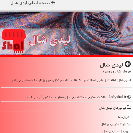
صفحه اصلی لیدی شال
لیدی شال
فروش شال و روسری
لیدی شال: لطافت، زیبایی، اصالت در یک قاب. با
لیدی شال
، هر روزتان یک استایل بی‌نظیر.
ladyshal.ir - مالکیت معنوی سایت لیدی شال متعلق به مالکین آن می باشد
میانبرهای لیدی شال
درباره ما
بک لینک در لیدی شال
رپورتاژ در لیدی شال