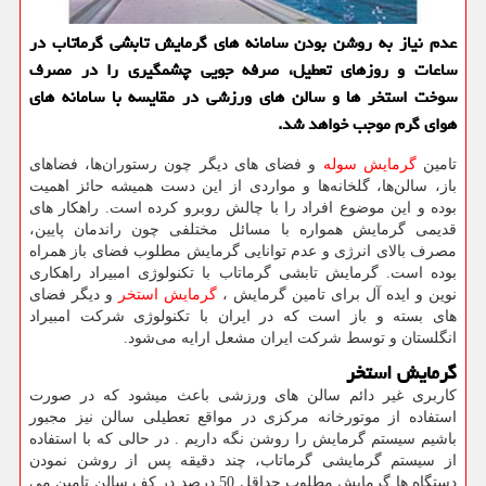
عدم نیاز به روشن بودن سامانه های گرمایش تابشی گرماتاب در
ساعات و روزهای تعطیل، صرفه جویی چشمگیری را در مصرف
سوخت استخر ها و سالن های ورزشی در مقایسه با سامانه های
هوای گرم موجب خواهد شد.
تامین
گرمایش سوله
و فضای های دیگر چون رستوران‌ها، فضاهای
باز، سالن‌ها، گلخانه‌ها و مواردی از این دست همیشه حائز اهمیت
بوده و این موضوع افراد را با چالش روبرو کرده است. راهکار های
قدیمی گرمایش همواره با مسائل مختلفی چون راندمان پایین،
مصرف بالای انرژی و عدم توانایی گرمایش مطلوب فضای باز همراه
بوده است. گرمایش تابشی گرماتاب با تکنولوژی امبیراد راهکاری
نوین و ایده آل برای تامین گرمایش ،
گرمایش استخر
و دیگر فضای
های بسته و باز است که در ایران با تکنولوژی شرکت امبیراد
انگلستان و توسط شرکت ایران مشعل ارایه می‌شود.
گرمایش استخر
کاربری غیر دائم سالن های ورزشی باعث میشود که در صورت
استفاده از موتورخانه مرکزی در مواقع تعطیلی سالن نیز مجبور
باشیم سیستم گرمایش را روشن نگه داریم . در حالی که با استفاده
از سیستم گرمایشی گرماتاب، چند دقیقه پس از روشن نمودن
دستگاه ها گرمایش مطلوب حداقل 50 درصد در کف سالن تامین می