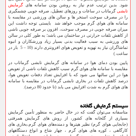
شود. بدین ترتیب عدم نیاز به روشن بودن سامانه های
گرمایش
تابشی
گرماتاب در ساعات و روزهای تعطیل، صرفه جویی چشمگیری
را در مصرف سوخت استخر ها و سالن های ورزشی در مقایسه با
سامانه های هوای گرم موجب خواهد شد بایستی توجه داشت این
میزان صرفه جویی در مصرف سوخت، افزون بر صرفه جویی ناشی
از کاهش تلفات حرارتی در ساختمان می باشد؛ به طور کلی در سالن
های ورزشی به سبب فعالیت بدنی بسیار زیاد ورزشکاران و انبوه
تماشاگران نیاز به تهویه و تعویض هوای افزونتری دارند (10 – 5 بار در
ساعت.)
پایین بودن دمای هوا در سامانه های گرمایش تابشی گرماتاب در
مقایسه با سامانه های هوای گرم سبب کاهش تلفات ناشی از تعویض
هوا در این سالنها می شود که با افزایش تعداد دفعات تعویض هوا،
درصد کاهش تلفات در بخاری تابشی گرماتاب در مقایسه با سامانه
های هوای گرم به شدت افزایش می یابد (تا حدود 80 درصد).
سیستم گرمایش گلخانه
متاسفانه می‌توان گفت كه در حال حاضر به منظور تأمین گرمایش
بسیاری از گلخانه های كشور، از روش های گرمایش همرفتی
(جابجایی هوای گرم) نظیر هیترها و دمنده‌های هوای گرم،بخاری های
كارگاهی ، كوره های هوای گرم ، چهار شاخ و انواع دستگاههای