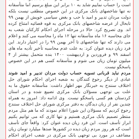
است را حساب نماییم شاید به ۱۰ برابر این مبلغ برسیم اما متأسفانه
نه تنها شاخصهای بانک مرکزی در این خصوص منطقی نیست بلکه
دولت مردان تدبیر و امید با حب و بغض سیاسی خویش از بهمن ۹۹
تابحال از عرضه شاخصهای بانک مرکزی به قوه قضائیه امتناع کرده
اند. وی تصریح کرد: حالا در مرحله اجرای احکام کارکنان شعب به
جای محاسبه ۱۶ ماه متأسفانه تنها ۱۲ ماه را محاسبه می کنند و اعلام
می دارند که تنها شاخصهای تا آخر بهمن ۹۹ را در اختیار دارند. این
فرد زیان دیده عنوان کرد: به علت عدم محاسبه تأخیر تأدیه ماه های
اسفند ۹۹ و فروردین و اردیبهشت ۱۴۰۰ بنده متحمل بیشتر از ۴
میلیون تومان زیان می شوم و متأسفانه کسی هم در این خصوص
پاسخگو نیست.
مردم نباید قربانی تسویه حساب دولت مردان تدبیر و امید شوند
عبادی از دیگر رجوع کنندگان به شعبه اجرای احکام شورای حل
اختلاف سنندج به خبرنگار مهر اظهار داشت: متأسفانه حقوق ما به
علت بی توجهی مسؤلان بانک مرکزی تضییع شده و در استان
کردستان هم کسی پاسخگو نیست. وی ادامه داد: امروز به همراه
چندین نفر از زبان دیدگان به دفتر مرکزی شورای حل اختلاف سنندج
رجوع کردیم که مسؤلان این شورا اعلام نمودند که ما هم مثل مردم
منتظر تصمیم بانک مرکزی هستیم و تنها کاری که می توانیم بکنیم
ابراز تأسف است. این فرد زیان دیده عنوان کرد: واقعاً جای تأسف
است که هر روز مردم زیان دیده در کشورها صدها میلیارد تومان زیان
مضاعف در مورد بی توجهی بانک مرکزی در شعب اجرای احکام