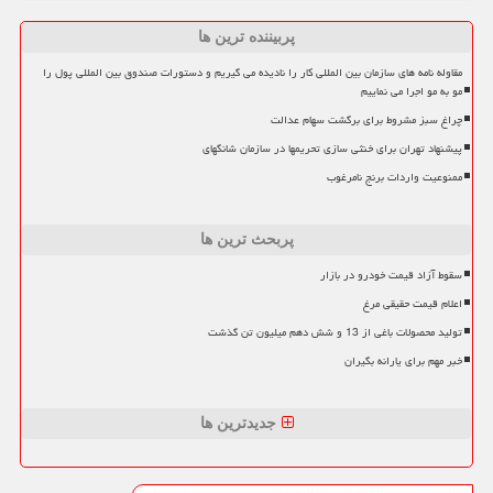
پربیننده ترین ها
مقاوله نامه های سازمان بین المللی کار را نادیده می گیریم و دستورات صندوق بین المللی پول را
مو به مو اجرا می نماییم
چراغ سبز مشروط برای برگشت سهام عدالت
پیشنهاد تهران برای خنثی سازی تحریمها در سازمان شانگهای
ممنوعیت واردات برنج نامرغوب
پربحث ترین ها
سقوط آزاد قیمت خودرو در بازار
اعلام قیمت حقیقی مرغ
تولید محصولات باغی از 13 و شش دهم میلیون تن گذشت
خبر مهم برای یارانه بگیران
جدیدترین ها