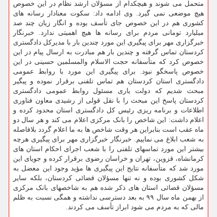
متحمل می شوند و هیچکدام از مسؤلان ارشد نظام در این خصوص
هیچ موضعی نمی گیرد. وی ادامه داد: سکوت معنادار رسانه های
کشوری هم در این خصوص جای تأسف بوده و انگار زیان چند صد
میلیارد تومانی مردم برای رسانه ها هیچ اهمیتی ندارد. خبرنگار
خبرگزاری مهر برای پیگیری این مورد چندین بار با مدیرکل دادگستری
کردستان تماس گرفته و چندین بار هم مبادرت به ارسال پیام در این
خصوص کرد که متأسفانه حجت الاسلام والمسلمین حسینی در این
خصوص پاسخگو نبود. برای پیگیری این مورد با روابط عمومی
دادگستری استان کردستان هم تماس تلفنی برقرار نموده و پیگیر
مبحث شدیم که دولت یاری مسئول روابط عمومی دادگستری
کردستان پاسخ این مبحث را با نقل قولی از رشیدی معاون فناوری
اطلاعات و برنامه ریزی رئیس کل دادگستری استان محدود کرده و
اعلام داشت: این شاخص را بانک مرکزی اعلام می کند و هر سال دو
ماه عقب است بنابراین هر وقت شاخص ها به ما اعلام گردد بلافاصله
به شعب ابلاغ می نماییم. خبرنگار خبرگزاری مهر برای پیگیری هرچه
بیشتر این مورد تماسهای تلفنی را با شعب اجرای احکام استان های
کرمانشاه، قزوین، تهران و خراسان رضوی برقرار کرده و جویای این
مورد شد که متأسفانه نتایج این پیگیری ها مؤید وجود این معضل به
شکل کشوری بوده و نه تنها مسؤلان قضائی کردستان، بلکه سایر
مسؤلان قضائی استان های ذکر شده هم به شاخصهای بانک مرکزی
از بهمن ماه سال ۹۹ به بعد دسترسی نداشته و همگی نسبت به ظلم
مالی که به مردم می شود ابراز تأسف می کردند.