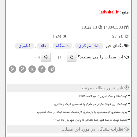
منبع:
ladyshal.ir
1400/03/03
10:22:13
1524
5
/
5.0
تگهای خبر:
بانك مركزی
,
دستگاه
,
طلا
,
فناوری
این مطلب را می پسندید؟
(0)
(1)
X
تازه ترین مطالب مرتبط
قیمت طلا و سکه امروز 7 مردادماه 1405
قیمت گذاری فولاد مکران در کارگروه تخصصی هیأت واگذاری
ورود صندوق توسعه ملی به بازسازی کارخانجات صدمه دیده از جنگ تحمیلی
تمدید مهلت عرضه اظهارنامه مالیاتی تا پایان شهریور ماه ۱۴۰۵
نظرات بینندگان در مورد این مطلب