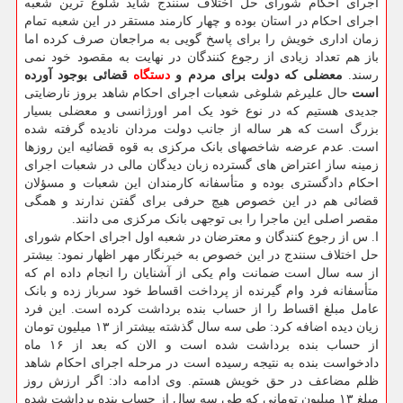
اجرای احکام شورای حل اختلاف سنندج شاید شلوغ ترین شعبه
اجرای احکام در استان بوده و چهار کارمند مستقر در این شعبه تمام
زمان اداری خویش را برای پاسخ گویی به مراجعان صرف کرده اما
باز هم تعداد زیادی از رجوع کنندگان در نهایت به مقصود خود نمی
رسند.
معضلی که دولت برای مردم و
دستگاه
قضائی بوجود آورده
است
حال علیرغم شلوغی شعبات اجرای احکام شاهد بروز نارضایتی
جدیدی هستیم که در نوع خود یک امر اورژانسی و معضلی بسیار
بزرگ است که هر ساله از جانب دولت مردان نادیده گرفته شده
است. عدم عرضه شاخصهای بانک مرکزی به قوه قضائیه این روزها
زمینه ساز اعتراض های گسترده زبان دیدگان مالی در شعبات اجرای
احکام دادگستری بوده و متأسفانه کارمندان این شعبات و مسؤلان
قضائی هم در این خصوص هیچ حرفی برای گفتن ندارند و همگی
مقصر اصلی این ماجرا را بی توجهی بانک مرکزی می دانند.
ا. س از رجوع کنندگان و معترضان در شعبه اول اجرای احکام شورای
حل اختلاف سنندج در این خصوص به خبرنگار مهر اظهار نمود: بیشتر
از سه سال است ضمانت وام یکی از آشنایان را انجام داده ام که
متأسفانه فرد وام گیرنده از پرداخت اقساط خود سرباز زده و بانک
عامل مبلغ اقساط را از حساب بنده برداشت کرده است. این فرد
زیان دیده اضافه کرد: طی سه سال گذشته بیشتر از ۱۳ میلیون تومان
از حساب بنده برداشت شده است و الان که بعد از ۱۶ ماه
دادخواست بنده به نتیجه رسیده است در مرحله اجرای احکام شاهد
ظلم مضاعف در حق خویش هستم. وی ادامه داد: اگر ارزش روز
مبلغ ۱۳ میلیون تومانی که طی سه سال از حساب بنده برداشت شده