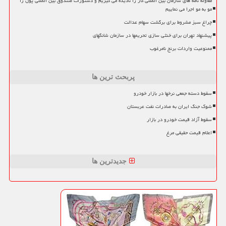
مقاوله نامه های سازمان بین المللی کار را نادیده می گیریم و دستورات صندوق بین المللی پول را
مو به مو اجرا می نماییم
چراغ سبز مشروط برای برگشت سهام عدالت
پیشنهاد تهران برای خنثی سازی تحریمها در سازمان شانگهای
ممنوعیت واردات برنج نامرغوب
پربحث ترین ها
سقوط دسته جمعی نرخها در بازار خودرو
شوک جنگ ایران به صادرات نفت عربستان
سقوط آزاد قیمت خودرو در بازار
اعلام قیمت حقیقی مرغ
جدیدترین ها