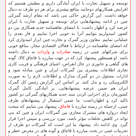
توسعه و تسهیل تجارت با ایران آمادگی داریم و مطمئن هستیم که
افزایش همکاریهای دوجانبه منافع بیشتری برای هر دو طرف به دنبال
خواهد داشت. این گزارش حاکی می باشد که مقام ارشد گمرکی
چین در ادامه پیشنهادهایی برای توسعه و تسهیل تجارت با ایران
عرضه کرد و اظهار داشت: با امضای تفاهمنامه جدید همکاری بین دو
کشور امیدواریم بتوانیم آنرا به خوبی اجرا نماییم و فاز بعدی را
عملیاتی نماییم. معاون وزیر گمرک و تجارت چین ابراز امیدواری کرد
که امضای تفاهمنامه در ارتباط با فعالان اقتصادی مجاز، منافع خوبی
برای شرکتهای چینی در زمینه
صادرات
و
واردات
به دنبال داشته
باشد. او همینطور پیشنهاد کرد که در جهت مبارزه با قاچاق کالا، گونه
های گیاهی و جانوری در حال انقراض، اشیای فرهنگی و فریب کاری
تجاری اطلاعات بیشتری بین گمرکات ایران و چین مبادله شود و
ادارات مسئول در دو گمرک مدارک و اطلاعات لازم را به صورت
الکترونیکی رد و بدل کنند. بر اساس این گزارش رئیس کل گمرک
ایران هم ضمن عرضه پیشنهادهایی، بر آمادگی کامل گمرک
کشورمان برای اجرایی کردن سند جدید همکاریهای گمرکی دو کشور
تاکید کرد و اظهارداشت: ما ضمن استقبال از پیشنهادهای طرف
چینی، ازجمله در زمینه مبارزه با
قاچاق
، پیشنهاد می نماییم که مبحث
ایجاد دروازه های مشترک مجازی بین گمرکات ایران و چین که می
تواند در کاهش تخلفات مؤثر باشد، مورد بررسی و سپس اجرا قرار
گیرد. وی ادامه داد: پیشنهاد ما این است که گمرکات دو طرف از
تجربیات عینی در بحث مبارزه با قاچاق و گونه های در معرض خطر و