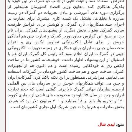
انقراض استفاده کنند و هیئت هایی از جانب دو گمرک در این حوزه با
یکدیگر همکاری کنند. معاون وزیر اقتصاد کشورمان همینطور از
برگزاری دوره های آموزشی و تبادل تجربیات دو گمرک در زمینه
مبارزه با تخلفات، تشکیل یک کمیته کاری مشترک برای نظارت بر
اجرای سند همکاریهای تازه گمرکی و کوشش برای افزایش ظرفیت
سازی گمرکی بعنوان بخش دیگری از پیشنهادهای گمرکی ایران نام
برد. بر طبق این گزارش معاون وزیر گمرک و تجارت چین هم آمادگی
خویش را برای تبادل الکترونیکی تصاویر ایکس ری و اعزام
متخصصان چینی به ایران برای همکاری در زمینه تجهیزات الکترونیکی
چینی در گمرکات ایران اعلام نمود که رئیس کل گمرک ایران هم با
استقبال از این پیشنهاد، اظهار داشت: خوشبختانه کشور ما در ساخت
ایکس ری به خودکفایی رسیده است و هم اکنون هم از تجهیزات
کنترلی ساخت چین و هم ساخت کشور خودمان در گمرکات استفاده
می نماییم. میراشرفی همینطور بر این نکته تاکید کرد: گمرکات ایران
و چین می توانند همکاریهای خویش را در سازمان های بین المللی
ازجمله سازمان جهانی گمرک بالا برند. گفتنی است که حجم تجارت
ایران و چین در سال ۹۹ باوجود محدودیت های ناشی از بیماری کووید
-۱۹ و تحریم ها، بالغ بر ۱۸ میلیارد و ۷۰۰ میلیون دلار بود که هم در
بخش صادرات و هم واردات چین شریک اول تجاری کشورمان است.
منبع:
لیدی شال