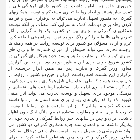
جمهوری خلق چین اظهار داشت: دو کشور دارای فرهنگی غنی و
تمدن ساز هستند و ایجاد روابط تجاری مستحکم و توسعه همکاریهای
گمرکی به منظور تسهیل تجارت می تواند به برقراری صلح و فراهم
کردن رفاه برای دو ملت کمک به سزایی کند، مضاف بر آنکه توسعه
همکاریهای گمرکی و تجاری بین دو کشور، یک جانبه گرایی و آثار
تحریم های ظالمانه را کم رنگ خواهد نمود. میراشرفی اضافه کرد:
عزم و اراده مسؤلان دو کشور برای توسعه روابط در همه زمینه ها
ازجمله تجارت می تواند همینطور از میزان خسارت ها و زیان های
بیماری کووید -۱۹ بر تجارت بکاهد و سند جدید همکاریهای گمرکی دو
کشور شروع خوبی برای این منظور خواهد بود. برپایه این گزارش
معاون وزیر گمرک و تجارت چین هم ضمن ابراز خرسندی از
برگزاری این نشست اظهارداشت: ایران و چین دو کشور با روابط در
حال توسعه هستند که طی پنجاه سال قبل همکاری و تعامل نزدیکی با
یکدیگر داشته اند. وی ادامه داد: استفاده ازظرفیت های اقتصادی و
فرهنگی موجود برای تسهیل و توسعه تجارت می تواند آثار منفی
کووید -۱۹ را که زیان های زیادی برای همه انسان ها در دنیا داشته
است کم کند و ما مایلیم که از این ظرفیت ها در ارتباط با توسعه
تجارت با ایران به نحو مطلوب استفاده نماییم. دانگ لینگ جون اظهار
داشت: ایران و چین در سالهای اخیر روابط گمرکی و تجاری خوبی با
یکدیگر داشته اند و امضای سند جدید همکاری گمرکی دو کشور می
تواند نقش مثبتی در تسهیل و تأمین امنیت تجارت فی درخلال ایفا کند.
معاون وزیر گمرک و تجارت چین همینطور اضافه کرد: ما برای