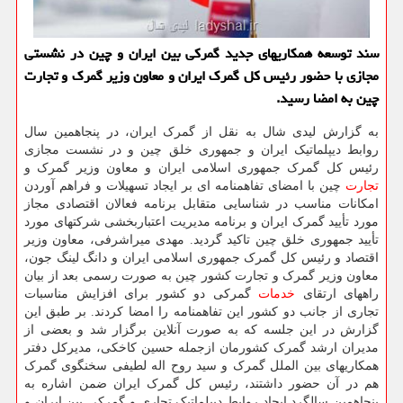
سند توسعه همکاریهای جدید گمرکی بین ایران و چین در نشستی
مجازی با حضور رئیس کل گمرک ایران و معاون وزیر گمرک و تجارت
چین به امضا رسید.
به گزارش لیدی شال به نقل از گمرک ایران، در پنجاهمین سال
روابط دیپلماتیک ایران و جمهوری خلق چین و در نشست مجازی
رئیس کل گمرک جمهوری اسلامی ایران و معاون وزیر گمرک و
تجارت
چین با امضای تفاهمنامه ای بر ایجاد تسهیلات و فراهم آوردن
امکانات مناسب در شناسایی متقابل برنامه فعالان اقتصادی مجاز
مورد تأیید گمرک ایران و برنامه مدیریت اعتباربخشی شرکتهای مورد
تأیید جمهوری خلق چین تاکید گردید. مهدی میراشرفی، معاون وزیر
اقتصاد و رئیس کل گمرک جمهوری اسلامی ایران و دانگ لینگ جون،
معاون وزیر گمرک و تجارت کشور چین به صورت رسمی بعد از بیان
راههای ارتقای
خدمات
گمرکی دو کشور برای افزایش مناسبات
تجاری از جانب دو کشور این تفاهمنامه را امضا کردند. بر طبق این
گزارش در این جلسه که به صورت آنلاین برگزار شد و بعضی از
مدیران ارشد گمرک کشورمان ازجمله حسین کاخکی، مدیرکل دفتر
همکاریهای بین الملل گمرک و سید روح اله لطیفی سخنگوی گمرک
هم در آن حضور داشتند، رئیس کل گمرک ایران ضمن اشاره به
پنجاهمین سالگرد ایجاد روابط دیپلماتیک تجاری و گمرکی بین ایران و