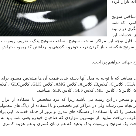
ه بازار کرده
ساختن سوئیچ
گامی که شما
گری در زمینه
ز خدمات این
ات قابل توجه این مراکز ساخت سوئیچ ، ساخت سوئیچ یدک ، تعریف ریموت ، 
 سوئیچ شکسته ، باز کردن درب خودرو ، کددهی و برداشتن کد ریموت ،تراش تی
 جهانی خواهیم پرداخت.
 میباشد که با توجه به مدل آنها دسته بندی قیمت آن ها مشخص میشود برای م
CLA
، کلاس
C
، کلاس
B
، کلاس
A
، کلاس
AMG
، کلاس
GLK
، کلاس
GLC
، کلا
، کلاس
S
، کلاس
ML
، کلاس
GLS
، کلاس
SLK
، میباشد.
و متبحر در این زمینه می باشید زیرا که فرد متخصص با استفاده از ابزار ب
سرانجام می رساند ولی در مراکز غیر تخصصی و با استفاده از دیاگ های معمو
صی را که با استفاده از دستگاه های مدرن و بروز از جمله خدمات کپی برا
 دریافت نمایید. از مهمترین مواردی که صاحبان خودرو یعنی شما باید به 
ت یک سوئیچ و ریموت یدک بدهید که هم زمان کمتری و هم هزینه کمتری 