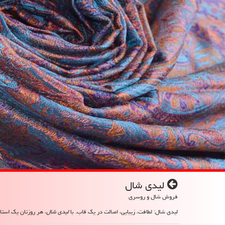
لیدی شال
فروش شال و روسری
لیدی شال: لطافت، زیبایی، اصالت در یک قاب. با
لیدی شال
، هر روزتان یک استای