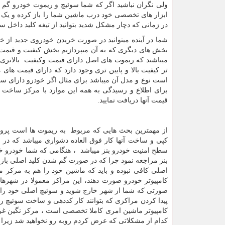
ولی نگران نباشید اگر که شما سوئیچ و ریموت خودرو گم کرد
ابزار های تخصصی خود درب ماشین شما را باز کرده و یک س
در زمانی که دچار مشکل شدید بتوانید از تیغه کلید داخل سو
شما در آینده میتوانید در صورت خریدن خودروی جدید از خ
بخش های دیگری که به آن میپردازیم بخش کیفیت و قیمت س
میباشند که ریموت های اصل دارای قیمت وکیفیت بالاتری 
تر کیفیت بالا و پایین تری وجود دارد که دارای قیمت های
است نوع و مدل آن میباشد برای مثال اگر خودرو دارای سو
برای اطلاع و رسیدگی به همه این موارد با مرکز ساخت 
قیمت آنها دریافت نمایید.
از مهمترین بحث هایی که مربوط به ریموت ها است پروگ
کپی و ساخت آنها کار فوق العاده دشواری میباشد که در مدل
سطح امنیت خودرو بنز میباشد ، هنگامی که شما خودرو خود 
بنز مراجعه نمود چرا که در صورت گم شدن کلید اصلی باز
اصلی کافی نبوده و باید که ماشین خود را هم به مرکز مر
کامپیوتر خودرو صورت دهند، این مراکز معمولا در شهرها
صورتی که شما از شهر خارج شوید و سوئیچ اصلی خود راگم
پیدا کردن مراکزی که بتوانند کار کددهی و ساخت سوئیچ را
کامپیوتر ماشین امری کاملا تخصصی است ، مرکز نگین غرب 
کدام از مشکلاتی که عرض کردم روبه رو نخواهید شد زیرا 