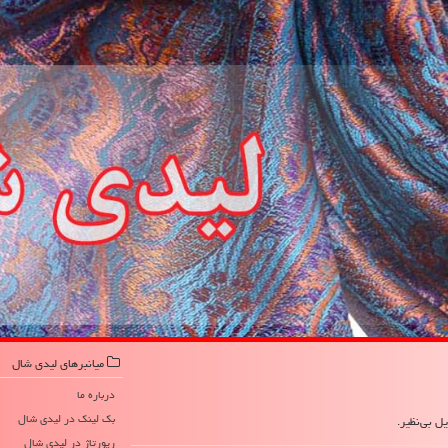
میانبرهای لیدی شال
درباره ما
بک لینک در لیدی شال
ل بی‌نظیر.
رپورتاژ در لیدی شال