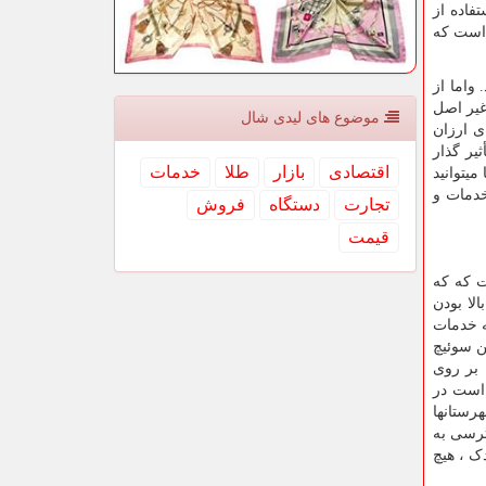
فاده از
 است که
واما از
غیر اصل
موضوع های لیدی شال
ی ارزان
یر گذار
اقتصادی
بازار
طلا
خدمات
یتوانید
خدمات و
تجارت
دستگاه
فروش
قیمت
ت که که
لا بودن
ه خدمات
ن سوئیچ
 بر روی
 است در
رستانها
ترسی به
ک ، هیچ