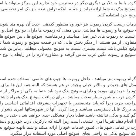
ه یا بنا به دلایلی دیگری دیگر در دسترس خود ندارید این مرکز میتواند با است
وئیچ یدک به شما ارائه نماید.از جمله اینکه تراش تیغه بنز یک امر تخصصی
ئیچ خود استفاده کنید.
دمات ریست کردن ریموت بنز خود وه مینطور کددهی جدید آن بهره مند شوید. 
وئیچ ها و ریموت ها میباشد، بدین معنی که ریموت ها دارای دو نوع اصل و 
نسبت به ریموت های غیر اصل میباشند و درمقایسه سوئیچ ها ، بین سوئیچ ها
 متفاوتی از هم هستند، از دیگر بخش هایی که در قیمت سوئیچ و ریموت شما تأث
ئیچ کیلس باشد قیمت بیشتری نسبت به سوئیچ معمولی میطلبد ، بنابراین شما م
سوئیچ و ریموت نگین غرب تماس گرفته و مشاوره لازم را در رابطه با نوع 
رام ریموت بنز میباشد ، داخل ریموت ها چیپ های خاصی استفاده شده اس
 های جدیدتر و بالاتر خیلی پیچیده تر هم هستند که البته همه این ها برای با
را خریداری نمودید و دارای سوئیچ یدک نبود باید حتما به یکی از مراکز ارائ
 کردن درب ماشین بسیار سخت میباشد . برای دریافت سوئیچ یدک همراه داشت
اجعه ببرید زیرا که باید متخصصین با تجهیزات پیشرفته اقداماتی اساسی را
ی بزرگ قابل دسترسی میباشند و پیدا کردن آنها در شهرستانها امری دشوار
 کنید و یدکی نداشته باشید قطعا دچار مشکلی جدی خواهید شد ، حتی در شه
 انجام دهند تقریبا امری نشدنی است زیرا البته که بازکردن درب خودرو و دس
در تمامی شهر های کشور خدمات خود را ارائه میکند و شما باتهیه سوئیچ ید
که سوئیچ یدکی به راحتی بجای سوئیچ اصلی مورد استفاده قرار میگیرد.