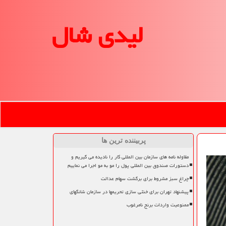
لیدی شال
پربیننده ترین ها
مقاوله نامه های سازمان بین المللی کار را نادیده می گیریم و
دستورات صندوق بین المللی پول را مو به مو اجرا می نماییم
چراغ سبز مشروط برای برگشت سهام عدالت
پیشنهاد تهران برای خنثی سازی تحریمها در سازمان شانگهای
ممنوعیت واردات برنج نامرغوب