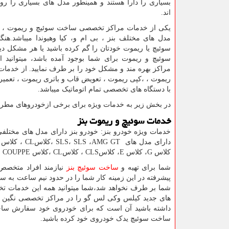
بسیاری را دارا هستند و همینطور مدل های بسیاری را روان
اند.
یکی از خدمات مراکز تخصصی ساخت سوئیچ و ریموت ، 
مدل های مختلف بنز ، بی ام و، کیا وهیوندا میباشد.هن
سوئیچ یا ریموت خودتان را گم کرده باشید یا هر مشکل دی
سوئیچ و ریموت برای شما بوجود آمده باشد، میتوانید ا
مراکز بهره مند و مشکل خود را بر طرف نمایید. از خدم
ریموت ، ،کپی ریموت ، تعویض قاب و باتری ریموت ، تعمیر
با دستگاه های تخصصی تمام اتوماتیک میباشد.
در بخش زیر به خدمات ویژه برای برخی ازخودروهای مطرح
خدمات سوئیچ و ریموت بنز
خدمات ویژه خودرو بنز: خودرو بنز دارای مدل های مختلفی
دارای مدل های
AMG GT
،
SLS
،
SLS
،کلاس
CL
، کلاس
کلاس
G
، کلاس
E
، کلاس
CLS
، کلاس
CL
،کلاس
S COUPPE
شما برای تهیه و
ساخت سوئیچ بنز
نیازمند افراد متخصص 
پیشرفته در این زمینه کار شما را در حدود نیم ساعت به 
شما بر طرف نخواهد شد،شما میتوانید همه این خدمات تخص
های جدید کیلس وکی لس گو را در مراکز تخصصی نگین غرب
داشته باشید آن است که برای خودروی خود سفارش ساخ
ساخت سوئیچ یدک خودروی خود کرده باشید.