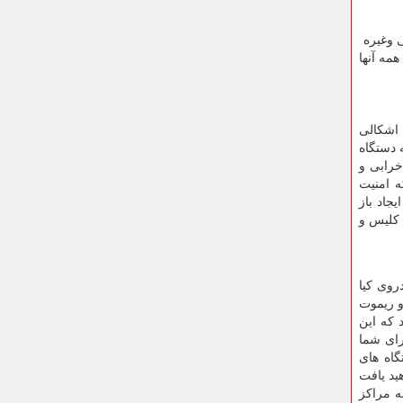
ی وغیره
ولستر و … میباشد. که همه آنها
 اشکالی
 دستگاه
خرابی و
ه امنیت
جاد باز
 کلیس و
روی کیا
و ریموت
 که این
رای شما
گاه های
ید یافت
ه مراکز