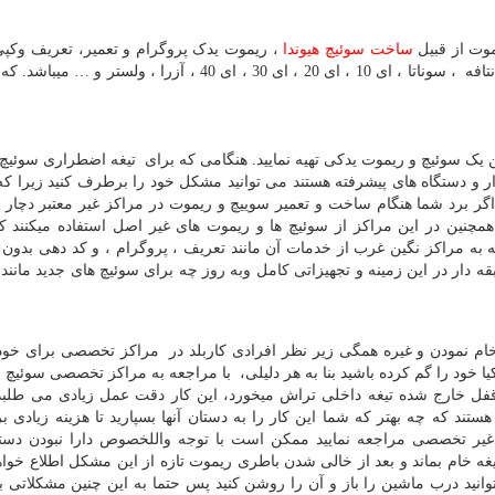
موت از قبیل
ساخت سوئیچ هیوندا
، ریموت یدک پروگرام و تعمیر، تعریف وکپ
برخوردار میباشد، یوند دارای مدل های مختلف از جمله سانتافه ، سوناتا ، ای 10 ، ای 20 ، ای 30 ، ای 40 ، آزرا ، 
ک سوئیچ و ریموت یدکی تهیه نمایید. هنگامی که برای تیغه اضطراری سوئیچ
ر و دستگاه های پیشرفته هستند می توانید مشکل خود را برطرف کنید زیرا که
، اگر برد شما هنگام ساخت و تعمیر سوییچ و ریموت در مراکز غیر معتبر دچار 
همچنین در این مراکز از سوئیچ ها و ریموت های غیر اصل استفاده میکنند ک
 به مراکز نگین غرب از خدمات آن مانند تعریف ، پروگرام ، و کد دهی بدون ای
ه دار در این زمینه و تجهیزاتی کامل وبه روز چه برای سوئیچ های جدید مانند
ام نمودن و غیره همگی زیر نظر افرادی کاربلد در مراکز تخصصی برای خود
خود را گم کرده باشید بنا به هر دلیلی، با مراجعه به مراکز تخصصی سوئیچ 
 قفل خارج شده تیغه داخلی تراش میخورد، این کار دقت عمل زیادی می طلبد
ند که چه بهتر که شما این کار را به دستان آنها بسپارید تا هزینه زیادی ب
ز غیر تخصصی مراجعه نمایید ممکن است با توجه واللخصوص دارا نبودن دست
یغه خام بماند و بعد از خالی شدن باطری ریموت تازه از این مشکل اطلاع خواه
نید درب ماشین را باز و آن را روشن کنید پس حتما به این چنین مشکلاتی ب