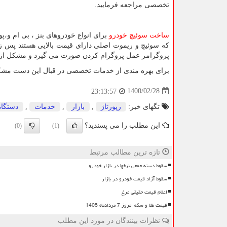
تخصصی مراجعه فرمایید.
ساخت سوئیچ خودرو
برای انواع خودروهای بنز ، بی ام و
که سوئیچ و ریموت اصلی دارای قیمت بالایی هستند پس زما
پروگرامر عمل پروگرام کردن صورت می گیرد و مشکل از بین 
برای بهره مندی از خدمات تخصصی در قبال این دست مشکل
1400/02/28
23:13:57
تگهای خبر:
رپورتاژ
,
بازار
,
خدمات
,
دستگاه
این مطلب را می پسندید؟
(0)
(1)
تازه ترین مطالب مرتبط
سقوط دسته جمعی نرخها در بازار خودرو
سقوط آزاد قیمت خودرو در بازار
اعلام قیمت حقیقی مرغ
قیمت طلا و سکه امروز 7 مردادماه 1405
نظرات بینندگان در مورد این مطلب