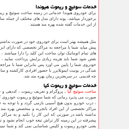
خدمات سوئیچ و ریموت هیوندا
برای خودروی هیوندا خدماتی در زمینه ساخت سوئیچ و ری
از این خدمات گفته شده بهره مند هستند.
مثل همیشه بهتر است برای خودروی خود در صورت نداشتن ی
پیش میاید شما با مراجعه به مراکز تخصصی که دارای ابزا
های تمام اتوماتیک توان ساخت این کلید را دارا میباشند 
نقص شود شما باید هزینه زیادی برایش پرداخت نمایید ، 
خودروی شما را پایین می اورد پس بنابراین شما با مراجعه
شدگی در یونیت ایموبلایزر با حضور افرادی کارکشته و سابق
چه قدیمی در سریعترین زمان بهره مند شد.
خدمات سوئیچ و ریموت کیا
ساخت سوئیچ کیا
، پروگرام و تعریف ریموت ، کددهی و خ
صورت می پذیرد زمانی که شما سوئیچ و ریموت خودروی کیا 
، درب خودرو بدون هیچ آسیبی بازمی گردد و با توجه به
مراکز تخصصی از این افراد باتجربه و متخصص بهره مند هست
نداشته باشد.در صورتی که این کار را نکنید و به مراک
پیشرفته در این زمینه کار تراش تیغه خوب انجام نشود و ت
یعنی خودرو ریموت و کلیس شناسایی نمی کند و شما نمیتوا