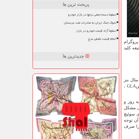
پربحث ترین ها
سقوط دسته جمعی نرخها در بازار خودرو
شوک جنگ ایران به صادرات نفت عربستان
سقوط آزاد قیمت خودرو در بازار
اعلام قیمت حقیقی مرغ
پروگرام
غه کلید
جدیدترین ها
ثال بنز
س
GLA
،
ه روز و
لی مشکل
ی سوئیچ
آن توجه
را صرف