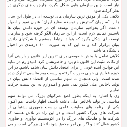
نیاز است چنین سازمان هایی شکل بگیرد، چارچوب های دیگری در
نظر گرفته شود.
کلاهی یکی از موفق‎ ترین سازمان های توسعه ای در طول این سال
ها را "سازمان گسترش و توسعه صنایع ایران" عنوان نمود و اظهار
داشت: اگر بخواهیم سازمان توسعه ای در حوزه دانش بنیان ها
تاسیس نماییم لازم است، از این سازمان الگو گرفته شود و سازمان
توسعه ای شکل بگیرد که بتواند ارتباط مستقیم با شرکتهای دانش
بنیان برقرار کند و نه این که به صورت ۱۰۰ درصدی در اختیار
دانشگاه ها باشد.
کلاهی تعامل با بخش خصوصی برای تدوین این قانون و بازبینی آنرا
از نکات مثبت این قانون نام برد و خاطرنشان کرد: امیدوارم در سایه
این قوانین آینده خوبی را برای اقتصاد دانش بنیان شاهد باشیم. در این
حوزه فعالیتهای خوبی صورت گرفته و زیست بوم مناسبی تدارک دیده
شده است، ولی همچنان ما سهم مناسبی از اقتصاد دانش بنیان در
تولید ناخالص ملی کشور نمی بینیم و امیدوارم به این سمت حرکت
نماییم.
وی با اشاره به اینکه بطور قطع شرکتهای بزرگ می توانند سهم
مناسبی در تولید ناخالص ملی داشته باشند، اظهار داشت: هم اکنون
یکی از برنامه های معاونت علمی ریاست جمهوری پشتیبانی از
شرکت‎ های بزرگ کشور است و در این راه در تلاش هستند که
شرکت ها و هلدینگ ‎های بزرگ را در اکوسیستم نوآوری و فناوری
کشور فعال کنند و اگر این امر محقق شود، اتفاق بزرگی است و می