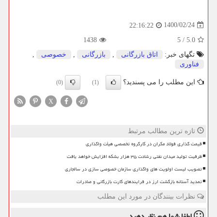
1400/02/24
22:16:22
1438
5
/
5.0
تگهای خبر:
اتاق بازرگانی
,
بازرگانی
,
خصوصی
,
فناوری
این مطلب را می پسندید؟
(0)
(1)
X
تازه ترین مطالب مرتبط
قیمت گذاری فولاد مکران در کارگروه تخصصی هیأت واگذاری
ظرفیت تولید میدان نفتی رشادت ۳۵ هزار بشکه افزایش خواهد یافت
تصویب لیست اولویت های واگذاری سازمان خصوصی سازی در سالجاری
تمدید آستانه بازگشت ارز در فرایندهای کارت بازرگانی و صادرات
نظرات بینندگان در مورد این مطلب
لطفا شما هم
نظر دهید