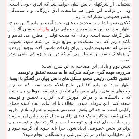
پشتیبانی از شرکتهای دانش بنیان خواهد شد که اتفاق خوبی است،
ولی در ترکیب این شورا هم متاسفانه اتاق بازرگانی و یا نمایندگان
بخش خصوصی مشارکت ندارند.
کلاهی ضمن اشاره به محدودیت های بوجود آمده در ماده ۳ این طرح،
اظهار نمود: در این ماده محدودیت هایی برای
واردات
ماشین آلات در
نظر گرفته شده است. زمانی که مبحث تولید را مطرح می نماییم و
تاکید داریم که باید مشکلات و موانع تولید برداشته شود، تصویب
قانونی که محدودیت هایی را برای واردات ماشین آلات بوجود آورده با
آن هماهنگ نیست و به نظر می آید که در این حوزه کم لطفی شده
است.
بخش دوم و پایانی این مصاحبه به این شرح است:
ضرورت جهت گیری حرکت شرکت ها به سمت تحقیق و توسعه
افشین کلاهی، رئیس مجمع تشکل های دانش بنیان در گفتگو با ایسنا
،
اظهار نمود: در ماده ۱۳ این طرح اعلام شده است که صنایع و
واحدهای صنعتی دارای بخش های تحقیق و توسعه، موظف می باشند
که با دانشگاه ها و مراکز آموزش عالی قرارداد تحقیق و توسعه
منعقد کنند. این موظف شدن، مخالف با اقدامات ایجاد کننده فضای
رقابتی است. ما فعالان بخش خصوصی هستیم و همواره تلاش داریم
فضای کسب و کار به یک فضای رقابتی تبدیل گردد و این امر نیازمند
زیر ساخت های تحقیق و توسعه است و اگر تحقیق و توسعه می
تواند در بخش خصوصی ایجاد شود، چرا باید جلوی آن گرفته شود و
کار تحقیقاتی تنها در مراکز آموزشی و دانشگاهی انجام شود؟