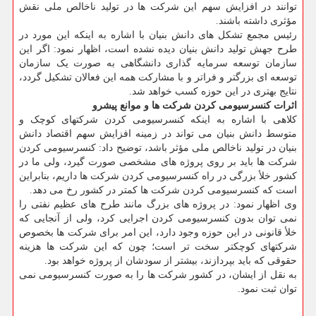
‎توانند در افزایش سهم این شرکت ها در تولید ناخالص ملی نقش
مؤثری داشته باشند.
رئیس مجمع تشکل های دانش بنیان با اشاره به اینکه این مورد در
طرح جهش تولید دانش بنیان دیده نشده است، اظهار نمود: اگر این
سازمان توسعه سرمایه گذاری دانشگاهی به صورت یک سازمان
توسعه ای بزرگتر و فراتر و با مشارکت همه این فعالان تشکیل گردد،
نتایج بهتری در این حوزه کسب خواهد شد.
اثرات کنسرسیومی کردن شرکت ها و موانع پیشرو
کلاهی با اشاره به اینکه کنسرسیومی کردن شرکتهای کوچک و
متوسط دانش بنیان می تواند در زمینه افزایش سهم اقتصاد دانش
بنیان در تولید ناخالص ملی مؤثر باشد، توضیح داد: کنسرسیومی کردن
شرکت ها باید بر روی پروژه های مشخصی صورت گیرد، ولی ما در
کشور خلأ بزرگی در راه کنسرسیومی کردن شرکت ها داریم، بنابراین
است که کنسرسیومی کردن شرکت ها کمتر در کشور رخ می دهد.
وی اظهار نمود: در پروژه های بزرگ مانند طرح های عظیم نفتی را
نمی توان بدون کنسرسیومی کردن اجرایی کرد، ولی از آنجایی که
خلأ قانونی در این حوزه وجود دارد، این امر برای شرکت ها بخصوص
شرکتهای کوچکتر سخت تر است؛ چون که این شرکت ها هزینه
حقوقی که باید بپردازند، بیشتر از سودشان از پروژه خواهد بود.
به نقل از ایشان، در کشور شرکت ها را به صورت کنسرسیومی نمی
توان ثبت نمود.