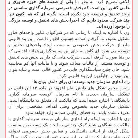
کلاهی تصریح کرد: به نظر ما
یکی از صدمه های حوزه فناوری و
علمی کشور این است که بخش خصوصی سرمایه گذاری مناسبی در
واحد تحقیق و توسعه خود نکرده است، بگونه ای که هم اکنون تنها
چند شرکت معدود داریم که اخیرا بخش های تحقیق و توسعه بزرگی
را بوجود آورده اند.
وی با اشاره به اینکه تا زمانی که در شرکتهای فناور واحدهای فناور
تشکیل نشود، ما گرفتار صدمه هستیم، اظهار داشت: این بند قانونی
مانع از حرکت بخش خصوصی به سمت ایجاد واحدهای تحقیق و
توسعه می‎ شود. ای کاش به جای این سیاستگداری همانند اقدامی که
در دنیا صورت گرفته است، شرکت هایی که دارای بخش های تحقیق
و توسعه هستند، از مالیات معاف شوند و یا مالیات آنها کم محاسبه
شود. جای چنین سیاستگذاری هایی در کشور خالی است و شاید بتوان
این مورد را جایگزین این بند قانونی کرد.
راه اندازی سازمان جدید توسعه ای برای دانش بنیان ها
رئیس مجمع تشکل های دانش بنیان افزود: در ماده ۱۴ این قانون بر
تشکیل سازمان جدیدی با نام سازمان "توسعه سرمایه گذاری
دانشگاهی" اشاره شده است که مالکیت آن متعلق به دانشگاه است.
تشکیل سازمان جدید بخصوص وقتی اهداف مشخصی برای آن
تعریف نشده باشد، به فضای رقابتی صدمه وارد خواهد نمود.
وی با اشاره به اینکه راه اندازی سازمان توسعه سرمایه گذاری با
مالکیت دانشگاهی شاید کمک چندانی به ایجاد یک زیست بوم مناسب
شکل گرفته از اساتید دانشگاهی و فعالین بخش خصوصی نخواهد
کرد، خاطرنشان کرد: باید در این حوزه تغییراتی صورت گیرد و اگر