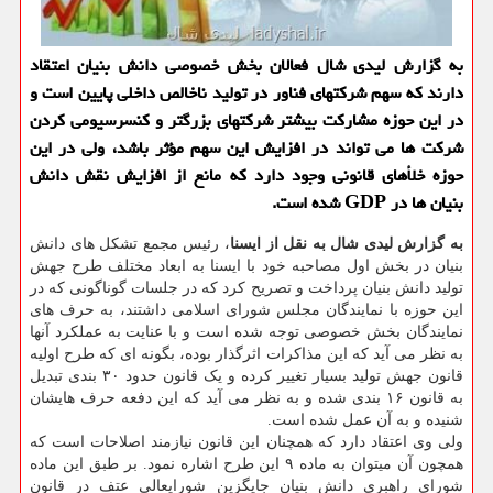
به گزارش لیدی شال فعالان بخش خصوصی دانش بنیان اعتقاد
دارند که سهم شرکتهای فناور در تولید ناخالص داخلی پایین است و
در این حوزه مشارکت بیشتر شرکتهای بزرگتر و کنسرسیومی کردن
شرکت ها می تواند در افزایش این سهم مؤثر باشد، ولی در این
حوزه خلأهای قانونی وجود دارد که مانع از افزایش نقش دانش
بنیان ها در GDP شده است.
به گزارش لیدی شال به نقل از ایسنا
، رئیس مجمع تشکل های دانش
بنیان در بخش اول مصاحبه خود با ایسنا به ابعاد مختلف طرح جهش
تولید دانش بنیان پرداخت و تصریح کرد که در جلسات گوناگونی که در
این حوزه با نمایندگان مجلس شورای اسلامی داشتند، به حرف های
نمایندگان بخش خصوصی توجه شده است و با عنایت به عملکرد آنها
به نظر می آید که این مذاکرات اثرگذار بوده، بگونه ای که طرح اولیه
قانون جهش تولید بسیار تغییر کرده و یک قانون حدود ۳۰ بندی تبدیل
به قانون ۱۶ بندی شده و به نظر می آید که این دفعه حرف هایشان
شنیده و به آن عمل شده است.
ولی وی اعتقاد دارد که همچنان این قانون نیازمند اصلاحات است که
همچون آن میتوان به ماده ۹ این طرح اشاره نمود. بر طبق این ماده
شورای راهبری دانش بنیان جایگزین شورایعالی عتف در قانون