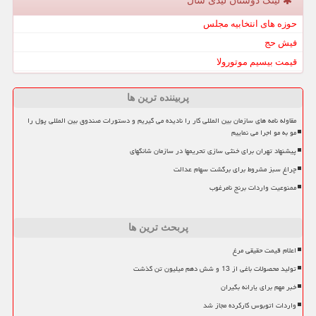
لینک دوستان لیدی شال
حوزه های انتخابیه مجلس
فیش حج
قیمت بیسیم موتورولا
پربیننده ترین ها
مقاوله نامه های سازمان بین المللی کار را نادیده می گیریم و دستورات صندوق بین المللی پول را
مو به مو اجرا می نماییم
پیشنهاد تهران برای خنثی سازی تحریمها در سازمان شانگهای
چراغ سبز مشروط برای برگشت سهام عدالت
ممنوعیت واردات برنج نامرغوب
پربحث ترین ها
اعلام قیمت حقیقی مرغ
تولید محصولات باغی از 13 و شش دهم میلیون تن گذشت
خبر مهم برای یارانه بگیران
واردات اتوبوس کارکرده مجاز شد