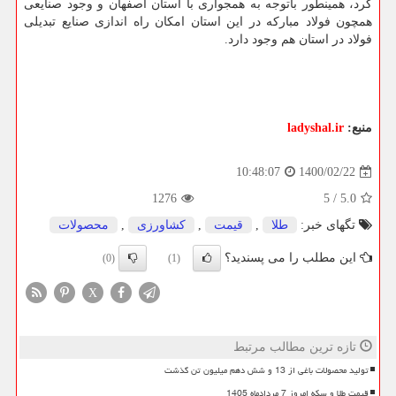
کرد، همینطور باتوجه به همجواری با استان اصفهان و وجود صنایعی
همچون فولاد مبارکه در این استان امکان راه اندازی صنایع تبدیلی
فولاد در استان هم وجود دارد.
منبع:
ladyshal.ir
1400/02/22
10:48:07
1276
5
/
5.0
تگهای خبر:
طلا
,
قیمت
,
كشاورزی
,
محصولات
این مطلب را می پسندید؟
(0)
(1)
X
تازه ترین مطالب مرتبط
تولید محصولات باغی از 13 و شش دهم میلیون تن گذشت
قیمت طلا و سکه امروز 7 مردادماه 1405