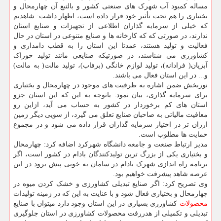
مساله کمبود آب شهرک های صنعتی کشور و بالتبع آن چهارمحال و
بختیاری را هم تحت تأثیر خود قرار داده است، اظهار داشت: شاهدیم
که خیلی از سرمایه گذاران اطلاعی از تجهیزات و صنایع استان
ندارند، در صورتی که که کارخانه ها و صنایع متنوعی در استان در حال
فعالیت و تولید هستند، عمدتا این استان را به قطب دامداری و
کشاورزی می شناسند، در صورتیکه صنایعی مانند تولید خوراک
آبزیان( فرادانه)، تولید لوازم خانگی (برفاب)، تولید مالت( به مالت)
و... در این استان فعال می باشند.
نوربخش ضمن اشاره به ظرفیت های موجود در چهارمحال و بختیاری
برای سرمایه گذاری، بیان نمود: باتوجه به این که این استان جزو
استان های کم برخوردار در کشور به حساب می آید، ازاین رو
معافیت مالیاتی به صاحبان صنایع تعلق می گیرد، از سویی دیگر زمین
ارزان تر در اختیار سرمایه گذاران قرار داده می شود و در مجموع
حمایت ها مطلوب است.
مدیر ارتباط صنعت و جامعه دانشگاه شهرکرد اضافه کرد: چهارمحال
و بختیاری یکی از بزرگ ترین تولیدکنندگان بادام در کشور است، اگر
برنامه راه اندازی شهرک بادام در سامان به خوبی پیش برود در این
عرصه شاهد پیشرفت خواهیم بود.
وی تصریح کرد: اگر صنایع تبدیلی کشاورزی و خشک کردن میوه در
چهارمحال و بختیاری فعال شود و با عنایت به این که در زمینه تولیدات
محصولات
کشاورزی بسیاری در این استان وجود دارد میتوان با صنایع
تبدیلی و تکمیلی از هدررفت محصولات کشاورزی در استان جلوگیری