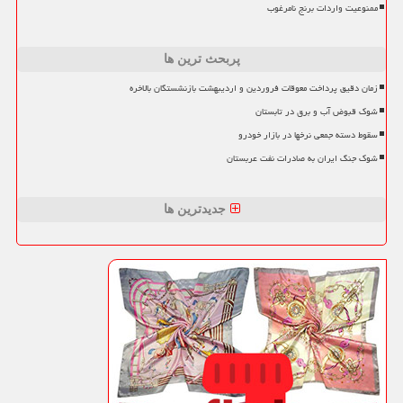
ممنوعیت واردات برنج نامرغوب
پربحث ترین ها
زمان دقیق پرداخت معوقات فروردین و اردیبهشت بازنشستگان بالاخره
شوک قبوض آب و برق در تابستان
سقوط دسته جمعی نرخها در بازار خودرو
شوک جنگ ایران به صادرات نفت عربستان
جدیدترین ها