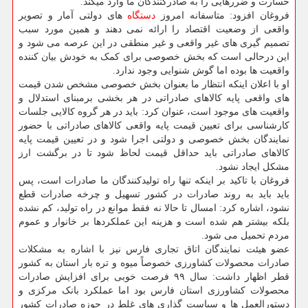
خسارت و ضررهایی را به صادرکنندگان ما وارد میکند.
فروغان افزود: متاسفانه امروز
دستگاه
های دولتی آمار و تصویر
واقعی از وضعیت اقتصاد را ارائه نمی دهند و همین مورد سبب
تصمیم گیری های غیر واقعی و غیر منطقی در این عرصه می شود و
این درحالی است که بخش خصوصی برای کمک به خودش بیان کننده
واقعیت ها بوده اما گوش شنوایی وجود ندارد.
او با اعلان اینکه انتظار ما بعنوان بخش خصوصی مشخص شدن قیمت
های واقعی پایه کالاهای صادراتی در هر بخشی برمبنای استدلال و
واقعیت های موجود است، عنوان کرد: باید در هر گروه کالایی جلسات
کارشناسی برای تعیین قیمت پایه واقعی کالاهای صادراتی با حضور
نمایندگان بخش خصوصی و دولتی اجرا شود و در تعیین قیمت پایه
کالاهای صادراتی باید حداقل قیمت لحاظ شود تا در برگشت ارز
مشکل ایجاد نشود.
فروغان با تاکید بر اینکه تنها راه تولیدکنندگان ما صادرات است، پس
باید باید به روند صادرات در کشور تسهیل و چرخه صادرات قطع
نشود، اشاره کرد: امسال تا حالا نه فقط موانع در راه تولید، کم نشده
بلکه بیشتر هم شده است و هزینه این عملکردها بر خانوار و عموم
مردم تحمیل می شود.
عضو هیئت نمایندگان اتاق تجاری فارس نیز با اشاره به مشکلات
صادرات محصولات کشاورزی خصوصاً میوه و تره بار استان به کشور
قطر اظهار داشت: سال ۹۹ فرصت خوبی برای افزایش صادرات
محصولات کشاورزی استان فارس بود اما عملکرد بانک مرکزی و
دستورالعمل ها و سیاست گذاری های غلط در حوزه صادرات کشور