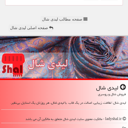
صفحه مطالب لیدی شال
صفحه اصلی لیدی شال
لیدی شال
فروش شال و روسری
لیدی شال: لطافت، زیبایی، اصالت در یک قاب. با
لیدی شال
، هر روزتان یک استایل بی‌نظیر.
ladyshal.ir - مالکیت معنوی سایت لیدی شال متعلق به مالکین آن می باشد