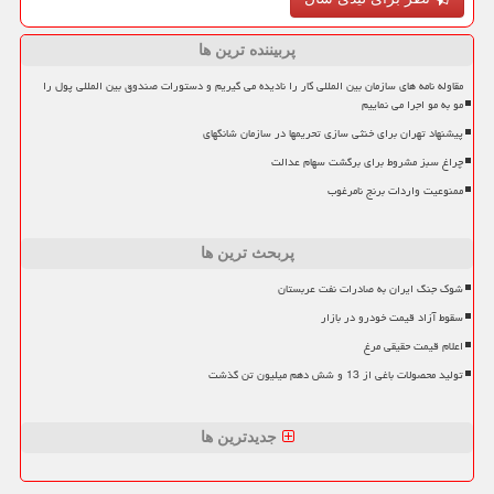
پربیننده ترین ها
مقاوله نامه های سازمان بین المللی کار را نادیده می گیریم و دستورات صندوق بین المللی پول را
مو به مو اجرا می نماییم
پیشنهاد تهران برای خنثی سازی تحریمها در سازمان شانگهای
چراغ سبز مشروط برای برگشت سهام عدالت
ممنوعیت واردات برنج نامرغوب
پربحث ترین ها
شوک جنگ ایران به صادرات نفت عربستان
سقوط آزاد قیمت خودرو در بازار
اعلام قیمت حقیقی مرغ
تولید محصولات باغی از 13 و شش دهم میلیون تن گذشت
جدیدترین ها