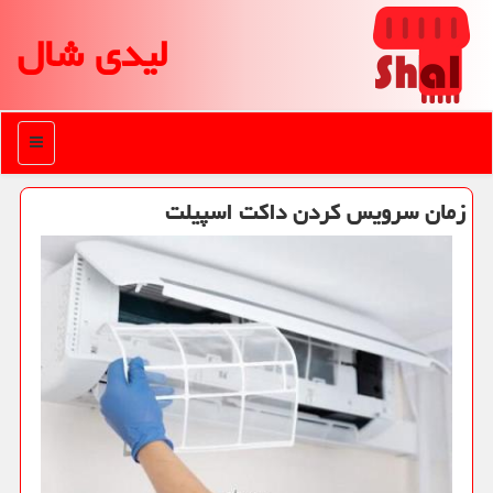
لیدی شال
منو
زمان سرویس كردن داكت اسپیلت