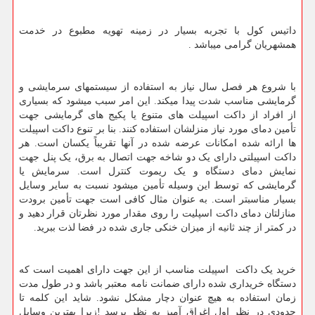
داتیس کول با تجربه بسیار در زمینه تهویه مطبوع در خدمت
همشهریان گرامی میباشد .
با شروع هر فصل سال نیاز به استفاده از سیستمهای سرمایشی و
گرمایشی مناسب شدت پیدا میکند. این امر سبب میشود که بسیاری
از افراد از داکت اسپیلت های متنوع یا پکیج های گرمایشی جهت
تأمین دمای مورد نیاز منزلشان استفاده کنند. بنا بر تنوع داکت اسپیلت
ها ارائه شده امکانات عرضه شده در آنها تقریباً یکسان است. هر
داکت اسپیلتی دارای یک دو شاخه جهت اتصال به برق، یک پنل جهت
نمایش دمای دستگاه و یک ریموت کنترل است. سرمایش یا
گرمایشی که توسط این وسیله تأمین میشود نسبت به سایر وسایل
بسیار مناسبتر است. به عنوان مثال کافی است جهت تأمین برودت
منازلتان دمای داکت اسپلیت را روی مقدار مورد نظرتان قرار دهید و
در کمتر از چند ثانیه از میزان خنکی جاری شده در فضا لذت ببرید.
خرید یک داکت اسپیلت مناسب از این جهت دارای اهمیت است که
دستگاه خریداری شده دارای ضمانت نامه معتبر باشد و در طول مدت
زمان استفاده به هیچ عنوان دچار مشکل نشود. شاید این کلمه تا
حدودی در نظر اول اغراق آمیز به نظر برسد !زیرا بهترین وسایل