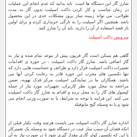
شارژ گاز این دستگاه ها است. باید بدانید که عدم انجام این عملیات
در زمان مناسب و کار کردن داکت اسپلیت بدون گاز به مدت
طولانی، می تواند زمینه ساز بروز مشکلات جدی در این محصول
باشد. همچنین اگر اسپلیت را به تازگی خریداری کرده و برای اولین
بار قصد استفاده از آن را دارید، باید آن را شارژ کنید.
سرویس داکت اسپیلت
گاهی هم ممکن است گاز فریون پیش از موعد تمام شده و نیاز به
گاز اضافی باشد. شارژ گاز داکت اسپیلت ، در حوزه ی اقدامات
تعمیرات داکت اسپلیت قرار دارد و ظرائف و حساسیت هایی دارد که
تنها تکنسین های مجرب این حوزه قادر به رعایت کردن آنها می
باشند. همکاران ما در نمایندگی اسپلیت مرکز فدک تهویه، ضمن
مراجعه به محل مورد نظر کاربران، تجهیزات مورد نیاز از جمله
کپسول های گاز را به محل برده و اقدام به شارژ گاز داکت اسپلیت
می کنند. این فرایند با توجه به شرایط، یا به صورت وزنی انجام می
شود و یا به وسیله گیج مانوفیلد
اندازه شارژ گاز داکت اسپیلت می بایست هرچند وقت یکبار قبلی از
انکه فقدان آن سبب ساز عیب در دستگاه شود به وسیله یک تعمیرکار
یا این که تکنسین کولر گازی مقدار گیری شود تا در صورت نیاز به آن