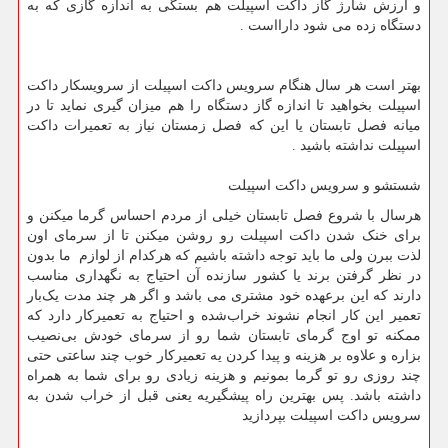
و ارزش شارژ گاز داکت اسپیلت هم بستگی به اندازه گازی که به
دستگاه زده می شود دارااست .
بهتر است هر سال هنگام سرویس داکت اسپیلت از سرویسکار داکت
اسپیلت بخواهید تا اندازه گاز دستگاه را هم میزان گیری نماید تا در
میانه فصل تابستان یا این که فصل زمستان نیاز به تعمیرات داکت
اسپیلت نداشته باشید .
شستشو و سرویس داکت اسپیلت
هرسال با شروع فصل تابستان خیلی از مردم احساس گرما میکنن و
برای خنک شدن داکت اسپیلت رو روشن میکنن تا از سرمای اون
لذت ببرن ولی ما باید توجه داشته باشیم که هرکدام از لوازم‌ ما بدون
در نظر گرفتن برند یا کشور سازنده آن احتیاج به نگهداری مناسب
دارند که این برعهده خود مشتری می باشد و اگر هر چند مدت یک‌بار
تعمیر این کار انجام نشوند خراب‌شده و احتیاج به تعمیرکار دارد که
ممکنه تو اوج گرمای تابستان شما رو از سرمای خودش بی‌نصیب
بزاره و علاوه بر هزینه و پیدا کردن یه تعمیرکار خوب چند ساعتی حتی
چند روزی رو تو گرما بمونیم و هزینه زیادی رو برای شما به همراه
داشته باشد. پس بهترین راه پیشگیریه یعنی قبل از خراب شدن به
سرویس داکت اسپیلت بپردازید