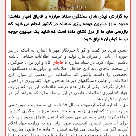
به گزارش لیدی شال سخنگوی ستاد مبارزه با قاچاق اظهار داشت:
حدود ۱۲۰ میلیون جوجه ریزی ماهانه در کشور انجام می شود که
بازرسی های ما از مرز نشان داده است که شاید یک میلیون جوجه
توسط کولبران قاچاق شود.
حسن نیری در گفت و گو با خبرنگار مهر با اشاره به اینکه در هر
حوزه ای باید از میزان نیاز، تولید و عرضه اطلاعات شفافی داشته
باشیم، عنوان کرد: در ستاد مبارزه با
قاچاق
کالا و ارز برای جلوگیری
از مبحث قاچاق باید این حداقل اطلاعات و برآوردهای دستگاههای
تخصصی را داشته باشیم که متأسفانه در بعضی از موارد این
اطلاعات از جانب دستگاههای ذیربط همچون جهاد کشاورزی در اختیار
ما قرار نگرفت. یکی از علل عدم عرضه اطلاعات، این بود که وزارت
جهاد کشاورزی اطلاعات خاصی در این رابطه ندارد که بخواهد آنرا در
اختیار ما قرار دهد.
وی با اشاره اینکه اردیبهشت سال ۹۹ نامه ای به معاونت امور دامی
وزارت جهاد کشاورزی زدیم و مبحث تخم مرغ را پیگیری کردیم،
اضافه کرد: وقتی پیشبینی می شود که احتمال قاچاق وجود دارد باید
برای آن بخش تدبیری اندیشیده شود ازاین رو به وزارت جهاد اعلام
کردیم اگر می خواهید، می توانیم تبصره ۴ ماده ۱۸ قانون مبارزه با
قاچاق را برای حوزه تخم مرغ اجرا نماییم تا حمل و نقل تخم مرغ با