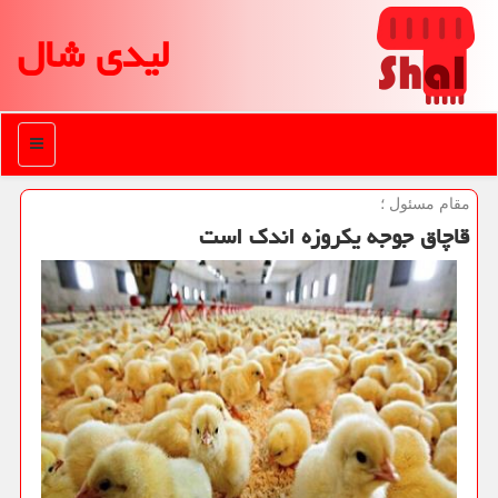
لیدی شال
منو
مقام مسئول ؛
قاچاق جوجه یكروزه اندك است