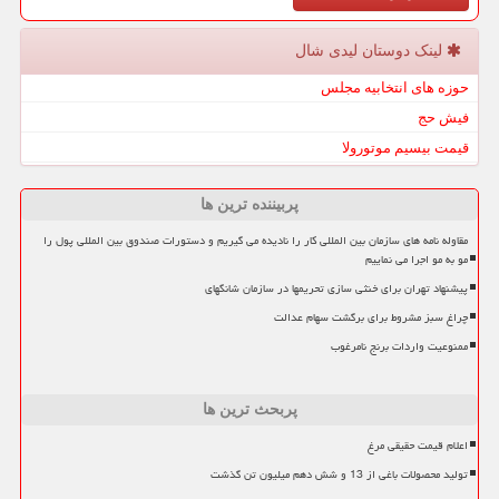
لینک دوستان لیدی شال
حوزه های انتخابیه مجلس
فیش حج
قیمت بیسیم موتورولا
پربیننده ترین ها
مقاوله نامه های سازمان بین المللی کار را نادیده می گیریم و دستورات صندوق بین المللی پول را
مو به مو اجرا می نماییم
پیشنهاد تهران برای خنثی سازی تحریمها در سازمان شانگهای
چراغ سبز مشروط برای برگشت سهام عدالت
ممنوعیت واردات برنج نامرغوب
پربحث ترین ها
اعلام قیمت حقیقی مرغ
تولید محصولات باغی از 13 و شش دهم میلیون تن گذشت