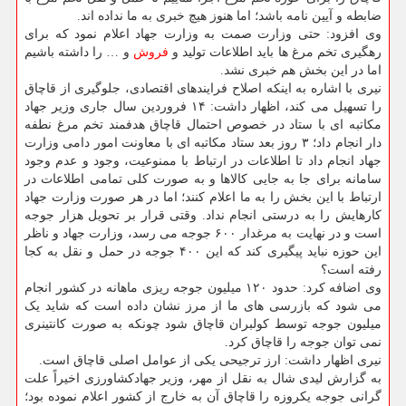
ضابطه و آیین نامه باشد؛ اما هنوز هیچ خبری به ما نداده اند.
وی افزود: حتی وزارت صمت به وزارت جهاد اعلام نمود که برای
رهگیری تخم مرغ ها باید اطلاعات تولید و
فروش
و … را داشته باشیم
اما در این بخش هم خبری نشد.
نیری با اشاره به اینکه اصلاح فرایندهای اقتصادی، جلوگیری از قاچاق
را تسهیل می کند، اظهار داشت: ۱۴ فروردین سال جاری وزیر جهاد
مکاتبه ای با ستاد در خصوص احتمال قاچاق هدفمند تخم مرغ نطفه
دار انجام داد؛ ۳ روز بعد ستاد مکاتبه ای با معاونت امور دامی وزارت
جهاد انجام داد تا اطلاعات در ارتباط با ممنوعیت، وجود و عدم وجود
سامانه برای جا به جایی کالاها و به صورت کلی تمامی اطلاعات در
ارتباط با این بخش را به ما اعلام کنند؛ اما در هر صورت وزارت جهاد
کارهایش را به درستی انجام نداد. وقتی قرار بر تحویل هزار جوجه
است و در نهایت به مرغدار ۶۰۰ جوجه می رسد، وزارت جهاد و ناظر
این حوزه نباید پیگیری کند که این ۴۰۰ جوجه در حمل و نقل به کجا
رفته است؟
وی اضافه کرد: حدود ۱۲۰ میلیون جوجه ریزی ماهانه در کشور انجام
می شود که بازرسی های ما از مرز نشان داده است که شاید یک
میلیون جوجه توسط کولبران قاچاق شود چونکه به صورت کانتینری
نمی توان جوجه را قاچاق کرد.
نیری اظهار داشت: ارز ترجیحی یکی از عوامل اصلی قاچاق است.
به گزارش لیدی شال به نقل از مهر، وزیر جهادکشاورزی اخیراً علت
گرانی جوجه یکروزه را قاچاق آن به خارج از کشور اعلام نموده بود؛