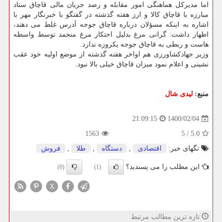
اما مدیرکل هماهنگی امور مقابله و رصد جریان مالی قاچاق ستاد
مبارزه با قاچاق کالا و ارز هفته گذشته در گفتگو با خبرنگار مهر با
اشاره به اینکه مسؤلان درباره قاچاق جوجه آدرس غلط می دهند،
اظهار داشت: گرانی مرغ بدلیل احتکار مرغ منجمد توسط واسطه
هاست و ربطی به قاچاق جوجه یکروزه ندارد.
وزیر جهادکشاورزی هم اواخر هفته گذشته از موضع اولیه خود عقب
نشینی و اعلام نمود میزان قاچاق خیلی بالا نبود.
منبع:
لیدی شال
1400/02/04
21:09:15
1563
5
/
5.0
تگهای خبر:
اقتصادی
,
دستگاه
,
طلا
,
فروش
این مطلب را می پسندید؟
(0)
(1)
X
تازه ترین مطالب مرتبط