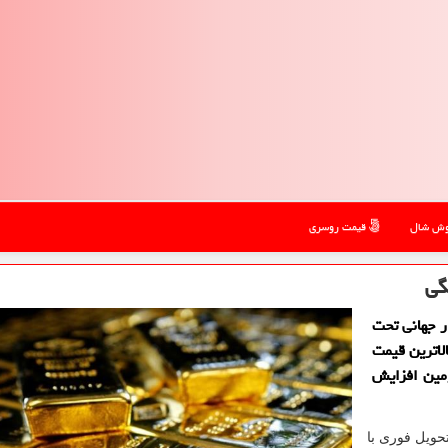
ش شال
قیمت روسری
گی
ر جهانی تحت
الاترین قیمت
مین افزایش
حویل فوری با