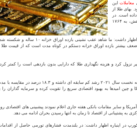
معاملات
این
 پیش رفته بود. بهای طلا از
داده است. در
بازار معاملات آتی آمریکا، هر اونس طلا با ۰.۱ درصد کاهش، به ۱۷۶۴
ایلیا اسپیواک، استراتژیست ارزی دیلی فارکس در اینباره اظهار داشت: ما شاهد عقب نشینی بازده
 ضعف بیشتر بازده اوراق خزانه دستکم در کوتاه مدت است که از قیمت طلا پ
یر نزول کرد و هزینه نگهداری طلا که دارایی بدون بازدهی است را کمتر کرد. 
در این بین، آمار اقتصادی نشان داد اقتصاد چین در سه ماهه نخست سال ۲۰۲۱ رشد کم سابقه ای داشته و
 و چین امیدها به بهبود اقتصادی سریع را تقویت کرده و سرمایه گذاران را
یکا و سایر مقامات بانکی هفته جاری اعلام نمودند پیشبینی های اقتصادی رو
ی به پشتیبانی از اقتصاد تا زمان به انتها رسیدن بحران ادامه می دهد.
رپ در اینباره اظهار داشت: در بلندمدت فشارهای تورمی حاصل از اقدام