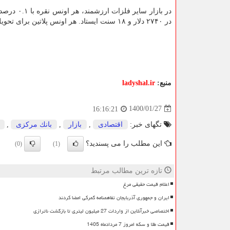
در ۲۷۴۰ دلار و ۱۸ سنت ایستاد. هر اونس پلاتین برای تحویل فوری با ۰.۴ درصد افزایش، به ۱۱۹۷ دلار و ۵۵ سنت رسید.
منبع:
ladyshal.ir
1400/01/27
16:16:21
تگهای خبر:
اقتصادی
,
بازار
,
بانك مركزی
,
این مطلب را می پسندید؟
(0)
(1)
تازه ترین مطالب مرتبط
اعلام قیمت حقیقی مرغ
ایران و جمهوری آذربایجان تفاهمنامه گمرکی امضا کردند
اختصاصی خبرآنلاین از واردات 27 میلیون لیتری تا بازگشت ناترازی
قیمت طلا و سکه امروز 7 مردادماه 1405