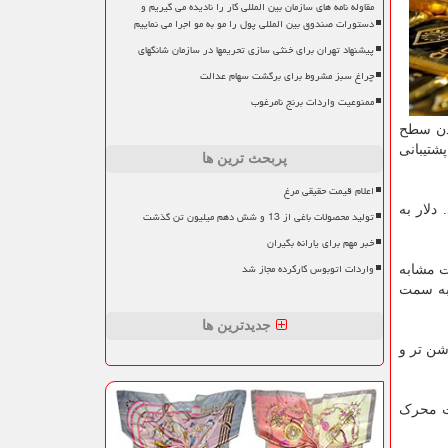
مقاوله نامه های سازمان بین المللی کار را نادیده می گیریم و
دستورات صندوق بین المللی پول را مو به مو اجرا می نماییم
پیشنهاد تهران برای خنثی سازی تحریمها در سازمان شانگهای
چراغ سبز مشروط برای برگشت سهام عدالت
ممنوعیت واردات برنج نامرغوب
 اوراق خزانه ۱۰ ساله و شکسته شدن سطح
شتیبانی
پربحث ترین ها
اعلام قیمت حقیقی مرغ
دلار به
تولید محصولات باغی از 13 و شش دهم میلیون تن گذشت
خبر مهم برای یارانه بگیران
واردات اتوبوس کارکرده مجاز شد
 ۱۸.۳ درصد در مقایسه با مدت مشابه
 به سمت
جدیدترین ها
شن تر و
ات محرک