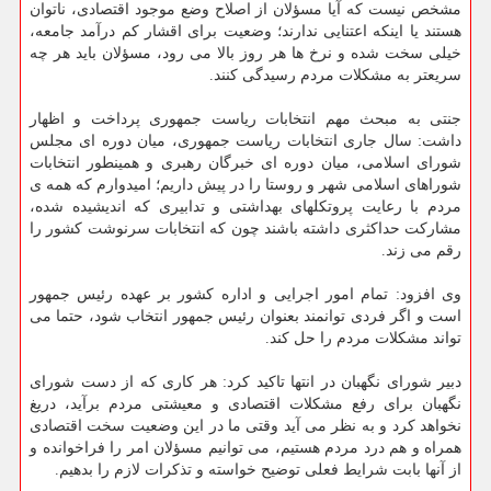
مشخص نیست که آیا مسؤلان از اصلاح وضع موجود اقتصادی، ناتوان
هستند یا اینکه اعتنایی ندارند؛ وضعیت برای اقشار کم درآمد جامعه،
خیلی سخت شده و نرخ ها هر روز بالا می رود، مسؤلان باید هر چه
سریعتر به مشکلات مردم رسیدگی کنند.
جنتی به مبحث مهم انتخابات ریاست جمهوری پرداخت و اظهار
داشت: سال جاری انتخابات ریاست جمهوری، میان دوره ای مجلس
شورای اسلامی، میان دوره ای خبرگان رهبری و همینطور انتخابات
شوراهای اسلامی شهر و روستا را در پیش داریم؛ امیدوارم که همه ی
مردم با رعایت پروتکلهای بهداشتی و تدابیری که اندیشیده شده،
مشارکت حداکثری داشته باشند چون که انتخابات سرنوشت کشور را
رقم می زند.
وی افزود: تمام امور اجرایی و اداره کشور بر عهده رئیس جمهور
است و اگر فردی توانمند بعنوان رئیس جمهور انتخاب شود، حتما می
تواند مشکلات مردم را حل کند.
دبیر شورای نگهبان در انتها تاکید کرد: هر کاری که از دست شورای
نگهبان برای رفع مشکلات اقتصادی و معیشتی مردم برآید، دریغ
نخواهد کرد و به نظر می آید وقتی ما در این وضعیت سخت اقتصادی
همراه و هم درد مردم هستیم، می توانیم مسؤلان امر را فراخوانده و
از آنها بابت شرایط فعلی توضیح خواسته و تذکرات لازم را بدهیم.