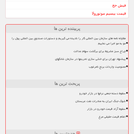
فیش حج
قیمت بیسیم موتورولا
پربیننده ترین ها
مقاوله نامه های سازمان بین المللی کار را نادیده می گیریم و دستورات صندوق بین المللی پول را
مو به مو اجرا می نماییم
چراغ سبز مشروط برای برگشت سهام عدالت
پیشنهاد تهران برای خنثی سازی تحریمها در سازمان شانگهای
ممنوعیت واردات برنج نامرغوب
پربحث ترین ها
سقوط دسته جمعی نرخها در بازار خودرو
شوک جنگ ایران به صادرات نفت عربستان
سقوط آزاد قیمت خودرو در بازار
اعلام قیمت حقیقی مرغ
جدیدترین ها