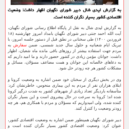
به گزارش لیدی شال دبیر شورای نگهبان اظهار داشت: وضعیت
اقتصادی کشور بسیار نگران کننده است.
به گزارش لیدی شال به نقل از پایگاه اطلاع رسانی شورای نگهبان،
آیت الله احمد جنتی دبیر شورای نگهبان بامداد امروز چهارشنبه (۱۸
فروردین ۱۴۰۰) طی سخنانی در نطق قبل از دستور جلسه امروز، با
تبریک ایام شعبانیه و حلول سال جدید شمسی، ضمن
سفارش
به
مردم جهت استفاده بیشتر از روزهای باقی مانده ماه شعبان، اظهار
داشت: جوانان مؤمن زیادی در کشور حضور دارند و ما امید داریم که
به دعاهای خالصانه این جوانان و همت مضاعف مسؤلان، مسائل و
مشکلات کشور هر چه زودتر حل شود.
وی در بخش دیگری از سخنان خود ضمن اشاره به وضعیت کرونا و
ابتلای هزاران نفر از مردم به این بیماری منحوس، خاطرنشان کرد:
متأسفانه باردیگر تعداد زیادی از شهرهای کشور به شدت درگیر کرونا
شده اند؛ کرونا به سرعت در حال پیشروی است و این بسیار نگران
کننده شده، ولی امیدواریم که مسؤلان و مردم با همکاری هم، هر چه
زودتر وضعیت را کنترل کنند.
دبیر شورای نگهبان همینطور ضمن اشاره به وضعیت اقتصادی کشور،
عنوان کرد: وضعیت اقتصادی کشور بسیار نگران کننده است و