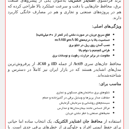
برند فرانسوی
اشنایدر الکتریک
به‌عنوان یکی از پیشروهای صنعت
برق، محافظ جان‌هایی با دقت و سرعت عملکرد بالا طراحی کرده که
هم در پروژه‌های صنعتی و تجاری و هم در مصارف خانگی کاربرد
دارند.
ویژگی‌های اصلی
:
قطع سریع جریان در صورت نشتی (در کمتر از ۳۰ میلی‌ثانیه)
حساسیت بالا با درجه‌های 30
mA
و 100
mA
نصب آسان روی ریل در تابلو برق
طراحی کم‌حجم با دوام بالا
مقاومت در برابر حرارت، رطوبت و نوسانات برق
محافظ جان‌های سری
Acti9
از جمله
iID
و
iC60
، از پرفروش‌ترین
مدل‌های اشنایدر هستند که در بازار ایران نیز کاملاً در دسترس و
شناخته‌شده‌اند.
مناسب برای
:
تابلوهای برق ساختمان‌های مسکونی و تجاری
حفاظت مدار پریزها و وسایل برقی در آشپزخانه و حمام
سیستم‌های روشنایی و سرمایش گرمایش
مراکز حساس مانند بیمارستان‌ها و مدارس
محیط‌های صنعتی با خطر نشتی جریان
استفاده از
محافظ جان اشنایدر الکتریک
، یک انتخاب ساده اما حیاتی
برای حفظ ایمنی افراد و جلوگیری از خطرهای برقی جدی است. با