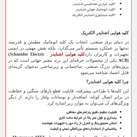
•
کلید حرارتی مغناطیسی اشنایدر
•
کلید اتوماتیک هوایی اشنایدر
•
کلید مینیاتوری اشنایدر الکتریک
کلید هوایی اشنایدر الکتریک
در دنیای برق صنعتی، انتخاب یک کلید اتوماتیک مطمئن و قدرتمند
نه‌تنها بر عملکرد سیستم تأثیر می‌گذارد، بلکه نقش مهمی در ایمنی
تجهیزات و کاربران دارد
کلید هوایی اشنایدر
.
(Schneider Electric
ACB)
یکی از محصولات حرفه‌ای این برند معتبر جهانی است که در
پروژه‌های بزرگ صنعتی، ساختمانی و زیرساختی به‌عنوان گزینه‌ای
قابل اعتماد شناخته می‌شود.
چرا کلید هوایی اشنایدر؟
این کلیدها با طراحی پیشرفته، قابلیت قطع بارهای سنگین و حفاظت
در برابر اتصال کوتاه، اضافه‌بار و نوسانات ولتاژ را دارند. از دیگر
ویژگی‌های آن می‌توان به موارد زیر اشاره کرد:
قابلیت تنظیم دقیق پارامترهای حفاظتی
پایداری و طول عمر بالا در شرایط سخت کاری
امکان مانیتورینگ و کنترل از راه دور با تجهیزات هوشمند
پشتیبانی از استانداردهای بین‌المللی ایمنی و کیفیت