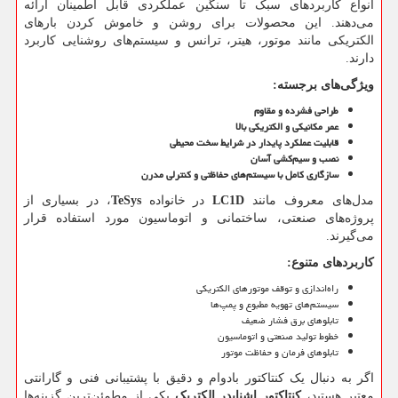
انواع کاربردهای سبک تا سنگین عملکردی قابل اطمینان ارائه
می‌دهند. این محصولات برای روشن و خاموش کردن بارهای
الکتریکی مانند موتور، هیتر، ترانس و سیستم‌های روشنایی کاربرد
دارند.
ویژگی‌های برجسته
:
طراحی فشرده و مقاوم
عمر مکانیکی و الکتریکی بالا
قابلیت عملکرد پایدار در شرایط سخت محیطی
نصب و سیم‌کشی آسان
سازگاری کامل با سیستم‌های حفاظتی و کنترلی مدرن
مدل‌های معروف مانند
LC1D
در خانواده
TeSys
، در بسیاری از
پروژه‌های صنعتی، ساختمانی و اتوماسیون مورد استفاده قرار
می‌گیرند.
کاربردهای متنوع
:
راه‌اندازی و توقف موتورهای الکتریکی
سیستم‌های تهویه مطبوع و پمپ‌ها
تابلوهای برق فشار ضعیف
خطوط تولید صنعتی و اتوماسیون
تابلوهای فرمان و حفاظت موتور
اگر به دنبال یک کنتاکتور بادوام و دقیق با پشتیبانی فنی و گارانتی
معتبر هستید،
کنتاکتور اشنایدر الکتریک
یکی از مطمئن‌ترین گزینه‌ها