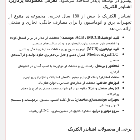
پیشرو در توسعه پایدار شناخته می‌شود.
معرفی محصولات پرکاربرد
اشنایدر الکتریک
اشنایدر الکتریک با بیش از 180 سال تجربه، مجموعه‌ای متنوع از
تجهیزات برق و اتوماسیون را برای مصارف خانگی، تجاری و صنعتی
ارائه می‌دهد:
کلید اتوماتیک
(MCCB
،
ACB
، هوشمند
):
محافظت از مدار در برابر اتصال کوتاه
و اضافه‌جریان. مناسب برای تابلوهای برق و زیرساخت‌های صنعتی.
کلید مینیاتوری
(MCB):
ایمن و سریع برای حفاظت مدارهای خانگی و اداری.
PLC
سری
Modicon:
کنترل دقیق و قابل برنامه‌ریزی خطوط تولید و فرآیندهای
صنعتی.
کنتاکتور و بی‌متال
:
راه‌اندازی و حفاظت از موتورها با نصب آسان در تابلوهای
فرمان.
سافت استارتر
:
راه‌اندازی نرم موتور، کاهش استهلاک و افزایش بهره‌وری.
فیوزهای حفاظتی
:
حفاظت از مدارهای حساس با توان قطع بالا.
کابل‌های صنعتی و دیتا
:
مقاوم در برابر شرایط سخت محیطی برای پروژه‌های
پیشرفته.
تجهیزات هوشمندسازی ساختمان
:
شامل کلید لمسی، سنسور، ترموستات و سیستم
کنترل روشنایی.
سروو موتور و درایو
:
عملکرد دقیق در ماشین‌سازی،
CNC
و رباتیک.
برخی از محصولات اشنایدر الکتریک