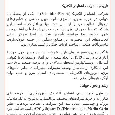
تاریخچه شرکت اشنایدر الکتریک
شرکت اشنایدر الکتریک
(Schneider Electric)
، یکی از پیشگامان
جهانی در حوزه مدیریت انرژی، اتوماسیون صنعتی و فناوری‌های
دیجیتال، فعالیت خود را از سال 1836 میلادی آغاز کرده است. این
شرکت توسط «جوزف اوژن اشنایدر» و برادرش «آدولف اشنایدر» در
شهر
Le Creusot
فرانسه تأسیس شد. در ابتدا تمرکز اصلی
فعالیت‌های این مجموعه بر صنایع سنگین از جمله فولادسازی،
ماشین‌آلات صنعتی، ساخت ادوات جنگی و کشتی‌سازی بود.
با گذر زمان و تغییر نیازهای بازار، شرکت اشنایدر مسیر تحول خود را
آغاز کرد. در سال 1919، با ایجاد شعبه‌ای در آلمان و همکاری با کمپانی
آمریکایی وستینگهاوس
(Westinghouse)
، وارد عرصه صنعت برق شد.
این همکاری زمینه‌ساز توسعه تجهیزات پیشرفته‌ای نظیر تابلوهای
برق، موتورهای الکتریکی، سیستم‌های انتقال نیرو و حتی تولید
لوکوموتیوهای برقی شد.
رشد و تحول جهانی
در طول قرن بیستم، اشنایدر الکتریک با بهره‌گیری از فرصت‌های
فناورانه و خرید شرکت‌های مختلف بین‌المللی، به‌تدریج به یک هلدینگ
بزرگ و چندملیتی تبدیل شد. این شرکت با تصاحب برندهایی نظیر
Merlin Gerin
،
Telemecanique
،
Square D
و
APC
دامنه فعالیت خود
را گسترش داد و به رهبر جهانی در حوزه مدیریت انرژی و اتوماسیون