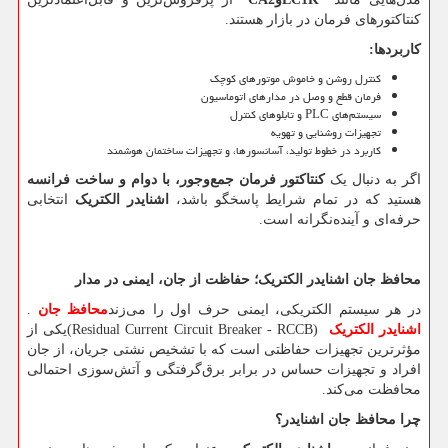
کنتاکتورهای فرمان در بازار هستند.
کاربردها
:
کنترل روشن و خاموش موتورهای کوچک
فرمان قطع و وصل در مدارهای اتوماسیون
سیستم‌های
PLC
و تابلوهای کنترل
تجهیزات روشنایی و تهویه
کاربرد در خطوط تولید، آسانسورها، و تجهیزات ساختمان هوشمند
اگر به دنبال یک
کنتاکتور فرمان جمع‌وجور، با دوام و ساخت فرانسه
هستید که در تمام شرایط پاسخگو باشد،
اشنایدر الکتریک
انتخابی
حرفه‌ای و آینده‌نگرانه است.
محافظ جان اشنایدر الکتریک؛ حفاظت از جان، ایمنی در مدار
در هر سیستم الکتریکی، ایمنی حرف اول را می‌زند
محافظ جان
.
اشنایدر الکتریک
(Residual Current Circuit Breaker - RCCB)
یکی از
مؤثرترین تجهیزات حفاظتی است که با تشخیص نشتی جریان، از جان
افراد و تجهیزات حساس در برابر برق‌گرفتگی و آتش‌سوزی احتمالی
محافظت می‌کند.
چرا محافظ جان اشنایدر؟