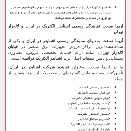
اشنایدر الکتریک یکی از برندهای معتبر جهانی در زمینه برق و اتوماسیون صنعتی
است. این شرکت با ارائه راهکارهای هوشمند، به بهینه‌سازی مصرف انرژی و ارتقای
بهره‌وری در صنایع و ساختمان‌ها کمک می‌کند.
آریما صنعت نمایندگی رسمی اشنایدر الکتریک در ایران و لاله‌زار
تهران
آریما صنعت
به‌عنوان
نمایندگی رسمی اشنایدر در ایران
و یکی از
شناخته‌شده‌ترین مراکز فروش تجهیزات برق صنعتی در
خیابان
لاله‌زار تهران
، آماده ارائه خدمات تخصصی فروش، مشاوره،
پشتیبانی و تأمین قطعات اصلی برند
اشنایدر الکتریک فرانسه
است.
ما در آریما صنعت به‌عنوان
نماینده شرکت اشنایدر در ایران
،
تأمین‌کننده مستقیم طیف گسترده‌ای از محصولات این برند هستیم، از
جمله:
اتوماسیون صنعتی اشنایدر
•
بی متال اشنایدر الکتریک
•
پرشر سوئیچ اشنایدر الکتریک
•
رله ضربه‌ای و محافظ جان اشنایدر
•
رله‌های کنترلی اشنایدر الکتریک
•
سنسور اشنایدر الکتریک
•
شاسی و سیگنال اشنایدر
•
کلید اتوماتیک اشنایدر الکتریک
•
لوازم اندازه‌گیری اشنایدر