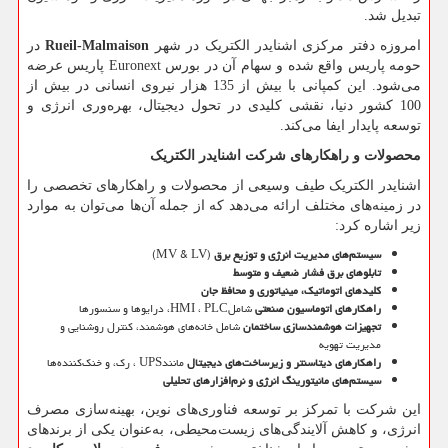
تبدیل شد.
امروزه دفتر مرکزی اشنایدر الکتریک در شهر
Rueil-Malmaison
در
حومه پاریس واقع شده و سهام آن در بورس
Euronext
پاریس عرضه
می‌شود. این کمپانی با بیش از 135 هزار نیروی انسانی در بیش از
100 کشور دنیا، نقشی کلیدی در تحول دیجیتال، بهره‌وری انرژی و
توسعه پایدار ایفا می‌کند.
محصولات و راهکارهای شرکت اشنایدر الکتریک
اشنایدر الکتریک طیف وسیعی از محصولات و راهکارهای تخصصی را
در زمینه‌های مختلف ارائه می‌دهد که از جمله آن‌ها می‌توان به موارد
زیر اشاره کرد:
سیستم‌های مدیریت انرژی و توزیع برق
(MV & LV)
تابلوهای برق فشار ضعیف و متوسط
کلیدهای اتوماتیک، مینیاتوری و محافظ جان
راهکارهای اتوماسیون صنعتی
شامل
PLC
،
HMI
، درایوها و سنسورها
تجهیزات هوشمندسازی ساختمان
شامل خانه‌های هوشمند، کنترل روشنایی و
مدیریت تهویه
راهکارهای دیتاسنتر و زیرساخت‌های دیجیتال
مانند
UPS
، رک، و خنک‌کننده‌ها
سیستم‌های مانیتورینگ انرژی و نرم‌افزارهای تحلیلی
این شرکت با تمرکز بر توسعه فناوری‌های نوین، بهینه‌سازی مصرف
انرژی، و کاهش آلایندگی‌های زیست‌محیطی، به‌عنوان یکی از برندهای