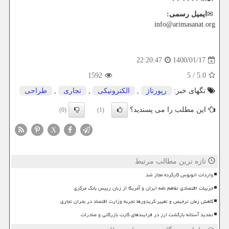
✉
ایمیل
رسمی
:
info@arimasanat.org
1400/01/17
22:20:47
1592
5
/
5.0
تگهای خبر:
رپورتاژ
,
الكترونیكی
,
تجاری
,
طراحی
این مطلب را می پسندید؟
(0)
(1)
X
تازه ترین مطالب مرتبط
واردات اتوبوس کارکرده مجاز شد
جزییات اقتصادی تفاهم نامه ایران و آمریکا از زبان رییس بانک مرکزی
کاهش زمان ترخیص و تغییر کریدورها تجربه وزارت اقتصاد در بحران تجاری
تمدید آستانه بازگشت ارز در فرایندهای کارت بازرگانی و صادرات