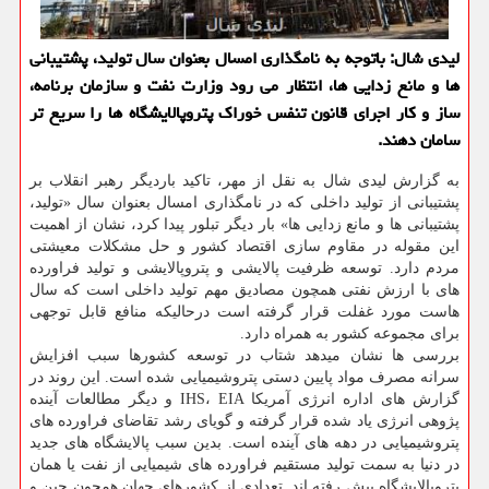
لیدی شال: باتوجه به نامگذاری امسال بعنوان سال تولید، پشتیبانی
ها و مانع زدایی ها، انتظار می رود وزارت نفت و سازمان برنامه،
ساز و کار اجرای قانون تنفس خوراک پتروپالایشگاه ها را سریع تر
سامان دهند.
به گزارش لیدی شال به نقل از مهر، تاکید باردیگر رهبر انقلاب بر
پشتیبانی از تولید داخلی که در نامگذاری امسال بعنوان سال «تولید،
پشتیبانی ها و مانع زدایی ها» بار دیگر تبلور پیدا کرد، نشان از اهمیت
این مقوله در مقاوم سازی اقتصاد کشور و حل مشکلات معیشتی
مردم دارد. توسعه ظرفیت پالایشی و پتروپالایشی و تولید فراورده
های با ارزش نفتی همچون مصادیق مهم تولید داخلی است که سال
هاست مورد غفلت قرار گرفته است درحالیکه منافع قابل توجهی
برای مجموعه کشور به همراه دارد.
بررسی ها نشان میدهد شتاب در توسعه کشورها سبب افزایش
سرانه مصرف مواد پایین دستی پتروشیمیایی شده است. این روند در
گزارش های اداره انرژی آمریکا IHS، EIA و دیگر مطالعات آینده
پژوهی انرژی یاد شده قرار گرفته و گویای رشد تقاضای فراورده های
پتروشیمیایی در دهه های آینده است. بدین سبب پالایشگاه های جدید
در دنیا به سمت تولید مستقیم فراورده های شیمیایی از نفت یا همان
پتروپالایشگاه پیش رفته اند. تعدادی از کشورهای جهان همچون چین و