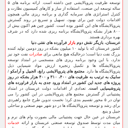
توسعه ظرفیت پتروپالایشی چین داشته است. ارائه برنامه های ۵
ساله توسعه این صنعت، استفاده از ساز و کارهای کمیسیون نظارت و
کنترل استراتژی های سرمایه گذاری و برنامه ریزی مالی همچون
اقدامات دولت چین برای بهبود، تسهیل و تسریع در روند گسترش
پتروپالایشگاه های این کشور بوده است. کشور چین هم اکنون بیش از
۸۰۰ هزار بشکه پتروپالایشگاه برنامه ریزی شده دارد که در شرف
بهره برداری هستند.
عربستان، بازیگر نقش دوم
بازار
فرآورده های نفتی دنیا
کشور عربستان که با تولید ۱۰ میلیون بشکه در روز دومین تولید کننده
بزرگ نفت دنیا است؛ درحالیکه هیچ مانعی برای
صادرات
نفت خود نیز
ندارد، با این وجود برنامه ریزی های منسجمی در امتداد توسعه
پتروپالایشگاه ها و تکمیل زنجیره ارزش مواد شیمیایی ذیل
پتروپالایشگاه ها دارد.
مجتمع های پتروپالایشی رابغ، الجبیل و آرامکو /
سابیک به ترتیب به ظرفیت های ۴۰۰، ۳۱۰ و ۴۰۰ هزار بشکه در روز
پروژه های جدید این کشور در امتداد ورود جدی به بازار فراورده های
پتروشیمیایی است.
تعدادی از اقدامات دولت عربستان در امتداد
پشتیبانی از گسترش مجتمع های پتروپالایشی در این کشور را می
توان در ۵ محور تقسیم بندی کرد؛ نخست تدوین طرح جامع راهبردی
برای رشد و توسعه پتروپالایشگاه ها در دو شهر مهم صنعتی و ساحلی
جبیل و ینبع.
عربستان در عین حال جهت پشتیبانی مالی بصورت وام های نرم و
میان مدت توسط صندوق توسعه صنعتی عربستان و ارائه
خدمات