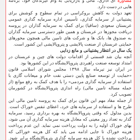
مشاوره
ای اداری، مالی و بازاریابی به وام گیرندگان خود، برنامه
هایی در دست دارد.
تعهد دولت به کاهش بروکراسی در تمام سطوح و کوشش برای
پشتیبانی از سرمایه گذاری، تأسیس اداره سرمایه گذاری عمومی
عربستان سعودی (ساقیا) برای کمک به سرمایه گذاران در پروسه
دریافت مجوزها در عربستان و همین طور دسترسی سرمایه گذاران
به صندوق ها، بانک ها و شرکت های تامین مالی همچون محورهای
حمایتی عربستان از صنعت پالایشی و پتروپالایشی این کشور است.
یک سال در انتظار پشتیبانی و مانع زدایی
آنچه بیان شد قسمتی از اقدامات دولت های چین و عربستان در
امتداد توسعه صنعت راهبردی پتروپالایشگاه در این کشورها بود.
در ایران نیز تیرماه سال ۱۳۹۸ مجلس شورای اسلامی قانون
«حمایت از توسعه صنایع پایین دستی نفت خام و میعانات گازی با
استفاده از سرمایه گذاری مردمی» را با هدف کمک به رفع موانع (از
جمله مساله تامین مالی) راه اندازی پتروپالایشگاه در کشورمان
تصویب کرد.
از جمله مفاد مهم این قانون برای کمک به پروسه تامین مالی این
طرح ها و استفاده از سرمایه های خرد، اعطای تنفس خوراک است.
بدین مدلول که وقتی پتروپالایشگاه به بهره برداری رسید، سرمایه
گذار به تعداد روز معینی که معادل هزینه سرمایه گذاری آن می شود،
بهای خوراک اولیه را به دولت پرداخت نمی نماید. این عدم پرداخت
هزینه خوراک تا جایی ادامه می یابد که کل هزینه خوراکی که
پرداخت نشده با کل هزینه سرمایه گذاری پتروپالایشگاه برابر شود.