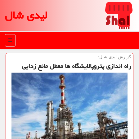
لیدی شال
منو
گزارش لیدی شال؛
راه اندازی پتروپالایشگاه ها معطل مانع زدایی