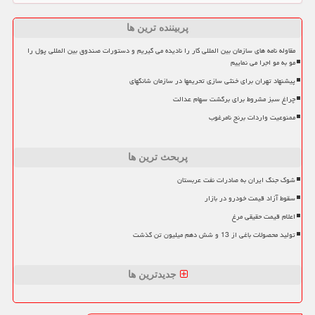
پربیننده ترین ها
مقاوله نامه های سازمان بین المللی کار را نادیده می گیریم و دستورات صندوق بین المللی پول را
مو به مو اجرا می نماییم
پیشنهاد تهران برای خنثی سازی تحریمها در سازمان شانگهای
چراغ سبز مشروط برای برگشت سهام عدالت
ممنوعیت واردات برنج نامرغوب
پربحث ترین ها
شوک جنگ ایران به صادرات نفت عربستان
سقوط آزاد قیمت خودرو در بازار
اعلام قیمت حقیقی مرغ
تولید محصولات باغی از 13 و شش دهم میلیون تن گذشت
جدیدترین ها