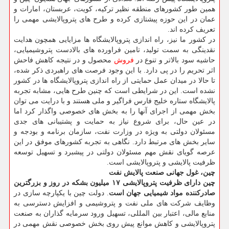
همین طور کشورهای منطقه نظیر ترکیه، کویت، عربستان، امارات و
عمان در این حوزه پیشتازی کرده و طرح های پتروپالایشی مهمی را
تعریف کرده اند.
در کشور ما نیز، راه اندازی پتروپالایشگاه ها مزایایی همچون هدایت
نقدینگی به سمت تولید، تامین فراورده های بالادست پتروشیمیایی،
حاشیه سود بالاتر و تنوع در
فروش
محصول و در نتیجه کاهش فاحش
اثر تحریم را در پی دارد. با این وجود فرصت های راهبردی ذکر شده،
تا حالا در میدان عمل حمایتی از راه اندازی پتروپالایشگاه ها در کشور
نشده است. این در شرایطی است که چنین طرح هایی، مشابه تجربه
پالایشگاه ستاره خلیج فارس فراگیر و ملی هستند و با درایت می توان
بخش مهمی از اجرای آنها را به بخش های خصوصی واگذار کرد اما
در عین حال، برای شروع نیاز به حمایت و پشتیبانی های جدی
مسئولان دولتی به ویژه در وزارت نفت، سازمان برنامه و بودجه و
سایر بخش های مرتبط دارد. نگاهی به تجربه کشورهای موفق در این
عرصه گویای نقش مهم مسئولان دولتی در پیشبرد و تسهیل توسعه
ظرفیت پالایشی و پتروپالایشی است.
چین، غول جهانی صنعت پالایش نفت
چین دارای ظرفیت پتروپالایشی ۱۷ میلیون بشکه در روز و بزرگترین
صادرکننده مواد شیمیایی جهان است
. دولت چین با یکپارچه سازی در
وظایف شرکت های ملی نفت و پتروشیمی و افزایش دسترسی به
منابع مالی، اعتبار بین المللی، تسهیل ورود سرمایه گذاران به صنعت
پتروپالایشی و کاهش موانع پیش روی بخش خصوصی نقش مهمی در