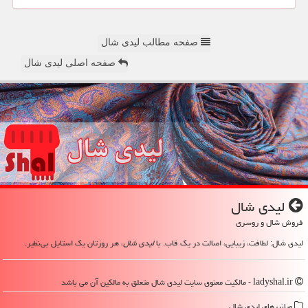
صفحه مطالب لیدی شال
صفحه اصلی لیدی شال
لیدی شال
فروش شال و روسری
لیدی شال: لطافت، زیبایی، اصالت در یک قاب. با
لیدی شال
، هر روزتان یک استایل بی‌نظیر.
ladyshal.ir - مالکیت معنوی سایت لیدی شال متعلق به مالکین آن می باشد
میانبرهای لیدی شال