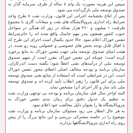
سپس این هزینه بصورت یک وام ۸ ساله از طرف سرمایه گذار به
صندوق توسعه ملی بازگردانده می شود.
پس از ابلاغ بخشنامه اجرائی این قانون، وزارت نفت ۸ طرح واجد
شرایط راه اندازی پتروپالایشگاه های نفت و میعانات گازی با مجموع
ظرفیت ۱ میلیون و ۴۶۰ هزار بشکه در روز که همگی در سواحل
جنوب کشور همچون بندر مهم جاسک واقع شده اند را حائزشرایط
تنفس خوراک اعلام نمود. حالا حدود یکسال است اجرای این طرح که
با اقبال قابل توجه بخش های خصوصی و خصولتی روبه رو شده، در
هیئت امنای صندوق توسعه ملی جهت تنفس خوراک به مانع برخورد
کرده است؛ چونکه این تنفس خوراک مقرر است از سهم صندوق
توسعه ملی از درآمدهای نفتی اعطا شود؛ بگفته دست اندرکاران،
سازمان برنامه و بودجه مخالف اصلی اعطای مجوز تنفس خوراک
است. این در شرایطی است که استفاده از منابع نفتی صندوق توسعه
ملی برای این قانون را رهبر انقلاب تأیید کرده اند و صندوق توسعه
ملی باید ساز و کار اجرای آنرا مشخص نماید.
البته اواخر سال قبل سازمان برنامه و بودجه بی توجهی وزارت نفت
به تنظیم یک جدول دقیق برای زمان بندی تنفس خوراک به
پتروپالایشگاه ها را بعنوان دلیل مخالفت خود اعلام نمود.
به هر حال انتظار می رود مسئولان سازمان برنامه و وزارت نفت
موضوع را در جلسه مشترکی بررسی و این مانع بزرگ را از پیش
روی راه اندازی پتروپالایشگاهها بردارند.