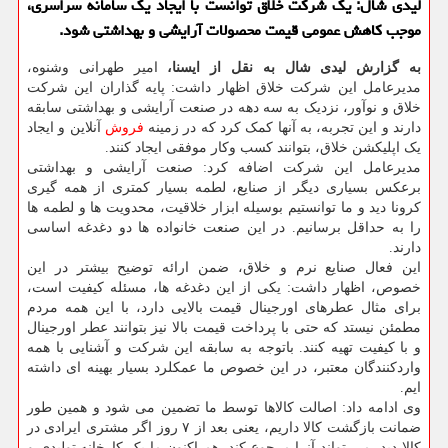
لیدی شال: یک شرکت خلاق توانست با ایجاد یک سامانه سراسری،
موجب کاهش عمومی قیمت محصولات آرایشی و بهداشتی شود.
به گزارش لیدی شال به نقل از ایسنا،
امیر طهرانی وشنوه،
مدیرعامل این شرکت خلاق اظهار داشت: پایه گذاران این شرکت
خلاق و نوآور، نزدیک به سه دهه در صنعت آرایشی و بهداشتی سابقه
دارند و این تجربه، به آنها کمک کرد که در زمینه
فروش
آنلاین و ایجاد
یک اپلیکشن خلاق، بتوانند کسب وکار موفقی ایجاد کنند.
مدیرعامل این شرکت اضافه کرد: صنعت آرایشی و بهداشتی
برعکس بسیاری دیگر از صنایع، لطمه بسیار کمتری از همه گیری
کرونا دید و ما توانستیم بوسیله ابزار خلاقیت، محدویت ها و لطمه ها
را به حداقل برسانیم. در این صنعت خانواده ها دو دغدغه اساسی
دارند.
این فعال صنایع نرم و خلاق، ضمن ارائه توضیح بیشتر در این
خصوص، اظهار داشت: یکی از این دغدغه ها، مسئله کیفیت است،
برای مثال عطرهای اورجینال قیمت بالایی دارد، با این همه مردم
مطمئن نیستد که حتی با پرداخت قیمت بالا نیز بتوانند عطر اورجینال
و با کیفیت تهیه کنند. باتوجه به سابقه این شرکت و آشنایی با همه
واردکنندگان معتبر، در این خصوص ما عمکلرد بسیار بهینه ای داشته
ایم.
وی ادامه داد: اصالت کالاها توسط ما تضمین می شود و همین طور
ضمانت بازگشت کالا داریم، یعنی بعد از ۷ روز اگر مشتری ایرادی در
کالا دید، می تواند آنرا مرجوع کند. هم اکنون ما یک کارخانه تولیدی و