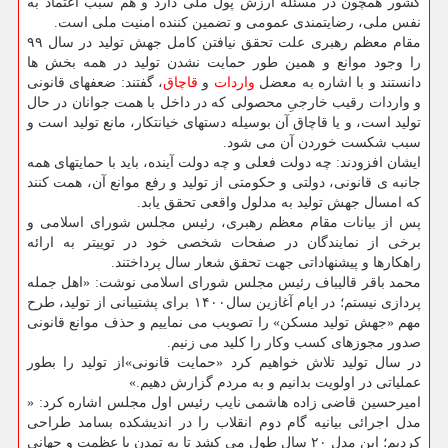
کشور همچون در مسئله ارزش پول ملی دارد و هم سبب اعتماد به
نفس ملی، رضایتمندی عمومی و تضمین کننده امنیت ملی است.
مقام معظم رهبری علت تحقق نیافتن کامل جهش تولید در سال ۹۹
را وجود موانع و همین طور حمایت نشدن تولید در همه بخش ها
دانستند و با اشاره به معضل
واردات
و
قاچاق
، گفتند: ضعفهای قانونی
و واردات رقیب خارجیِ محصولی که در داخل با همت جوانان در حال
تولید است، و یا قاچاق آن بوسیله دستهای خیانتکار، مانع تولید است و
سبب شکست خوردن آن می شود.
ایشان افزودند: چه دولت فعلی و چه دولت آینده، باید با حمایتهای همه
جانبه ی قانونی، دولتی و حکومتی از تولید و رفع موانع آن، همت کنند
که امسال جهش تولید به مدلول واقعی تحقق یابد.
پس از بیانات مقام معظم رهبری، رئیس مجلس شورای اسلامی و
برخی از نمایندگان در صفحات شخصی خود در توییتر به ارائه
راهکارها و پیشنهاداتی جهت تحقق شعار سال پرداختند.
محمد باقر قالیباف رئیس مجلس شورای اسلامی نوشت: «‏اهل جمله
پردازی نیستم؛ در ایام آغازین سال۱۴۰۰ برای پشتیبانی از تولید، طرح
مهم «جهش تولید مسکن» را تصویب می نماییم و حذف موانع قانونی
صدور مجوزهای کسب وکار را کلید می زنیم.
در ‎سال تولید تلاش خواهیم کرد «حمایت قانونی»از تولید را بطور
عملیاتی در اولویت بدانیم و به مردم گزارش دهیم.»
امیرحسین قاضی زاده هاشمی نایب رئیس اول مجلس اشاره کرد: «
مدل اجرائی بیانیه گام دوم انقلاب را در اندیشکده بسامد طراحی
کردیم؛ این مدل ۲۰ سال طول می کشد تا به تمدن با عظمت و جهانی