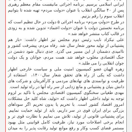
ایرانی اسلامی برسیم. برنامه اجرائی مانیفست مقام معظم رهبری
پس از ۴۰ سالگیِ انقلاب با عنوان «دولت مردم» تهیه شده تا بتوانیم
انقلاب سوم را رقم بزنیم.
‏در طرح «دولتِ مردم» برنامه اجرائی ۵ دولت در حال تنظیم است که
برنامه نخستین دولت با عنوان «دولت اعتماد» تدوین شده و به زودی
در قالب کتاب منتشر خواهد شد.»
علی نیکزاد نایب رئیس دوم مجلس نیز اظهار داشت: «‏باز هم
پشتیبانی از تولید محور شعار سال شد. رفاه مردم، پیشرفت کشور و
ناامیدی دشمنان از این مسیر می گذرد. جدی دنبال شود دشمن در
جنگ اقتصادی مغلوب خواهد شد. همت مردم، جوانان و یک دولت
جوان انقلابی را می طلبد.»
زهره الهیان عضو کمیسیون امنیت ملی و سیاست خارجی اظهار
داشت که یکی از راه های تحقق شعار سال۱۴۰۰، ‏ استفاده از
ظرفیت و توانمندی های نهادهای مردمی و کارآفرینان و شرکت های
دانش بنیان و پشتیبانی و مانع زدایی از سر راه آنها در راه تولید است.
مهدی طغیانی سخنگوی کمیسیون اقتصادی مجلس با تاکید بر لزوم
توجه به تولید داخلی اظهار داشت که «تولید، شاه کلید حل مشکلات
امروز اقتصاد کشور است. با تحریم یا بدون تحریم اگر سوداهای
بزرگی برای ‫ایران قوی در سر داریم، باید از تولید حمایت نماییم.
برای پشتیبانی قانونی از تولید، تلاش می نماییم با نظارت قوی تر و
انجام برخی اصلاحات مورد نیاز، ظرفیت کامل قوانینی مثل بهبود
مستمر فضای کسب وکار و رفع موانع تولید رقابت پذیر را به میدان