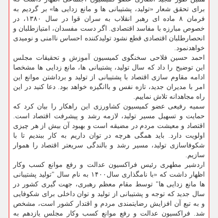
برای تحقق شعار «تولید، پشتیبانی ها و مانع زدایی ها» بر گردیم به
فرمان ۸ ماده ای رهبر انقلاب به سران قوا در سال ۱۳۸۰، در
خصوص مبارزه با مفاسد اقتصادی. اگر دست مفسدان، امتیازطلبان و
انحصارطلبان اقتصادی قطع نشود تولیدکننده احساس ناامنی و نومیدی
خواهدنمود.
احمد حسین فلاحی سخنگوی کمیسیون آموزش و تحقیقات مجلس
این توضیح را داد که سال تولید، پشتیبانی ها، مانع زدایی ها مشخصا
ادامه مقاوم سازی اقتصاد با پشتیبانی از تولید و برداشتن موانع این
امر با مدیران جدید، تازه نفس و باانگیزه خواهد بود. ‏دعا کنید در این
راه مجاهدانه تلاش نماییم.
سمیه رفیعی عضو کمیسیون کشاورزی این راهکار را بیان کرد که
حمایت و تسهیل مسیر تولید، لازمه رشد و پیشرفت اقتصاد است.
اقتصاد و معیشت مردم در مضیقه است و بهبود آن بیش از هر چیزی
اولویت دارد. باید همگی هرچه در توان داریم به کار ببندیم تا با
شکوفاسازی تولید، مسیر رشد و بالندگی سریعتر اقتصاد را هموار
سازیم.
اردشیر مطهری رئیس فراکسیون عدالت و رفع موانع کسب وکار
اظهار داشت که «با نامگذاری سال۱۴۰۰ به نام سال "تولید پشتیبانی
ها مانع زدایی ها" توسط مقام معظم رهبری، جهت گیری کشور در
سال جدید که توجه و پشتیبانی از تولید و توان داخلی برای شکوفایی
و به تبع آن افزایش رضایتمندی مردم و اقتدار کشور است، مشخص
شد. فراکسیون عدالت و رفع موانع کسب وکار مجلس یازدهم به