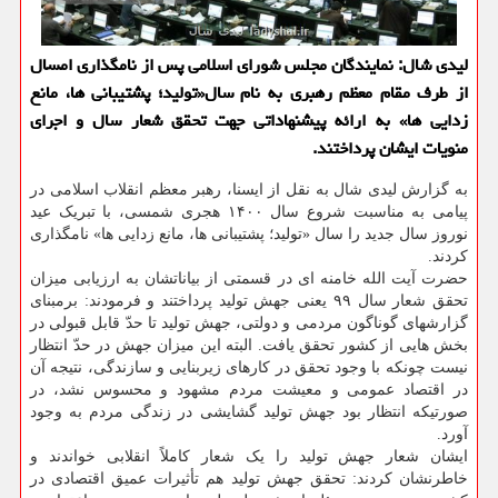
لیدی شال: نمایندگان مجلس شورای اسلامی پس از نامگذاری امسال
از طرف مقام معظم رهبری به نام سال«تولید؛ پشتیبانی ها، مانع
زدایی ها» به ارائه پیشنهاداتی جهت تحقق شعار سال و اجرای
منویات ایشان پرداختند.
به گزارش لیدی شال به نقل از ایسنا، رهبر معظم انقلاب اسلامی در
پیامی به مناسبت شروع سال ۱۴۰۰ هجری شمسی، با تبریک عید
نوروز سال جدید را سال «تولید؛ پشتیبانی ها، مانع زدایی ها» نامگذاری
کردند.
حضرت آیت الله خامنه ای در قسمتی از بیاناتشان به ارزیابی میزان
تحقق شعار سال ۹۹ یعنی جهش تولید پرداختند و فرمودند: برمبنای
گزارشهای گوناگون مردمی و دولتی، جهش تولید تا حدّ قابل قبولی در
بخش هایی از کشور تحقق یافت. البته این میزان جهش در حدّ انتظار
نیست چونکه با وجود تحقق در کارهای زیربنایی و سازندگی، نتیجه آن
در اقتصاد عمومی و معیشت مردم مشهود و محسوس نشد، در
صورتیکه انتظار بود جهش تولید گشایشی در زندگی مردم به وجود
آورد.
ایشان شعار جهش تولید را یک شعار کاملاً انقلابی خواندند و
خاطرنشان کردند: تحقق جهش تولید هم تأثیرات عمیق اقتصادی در