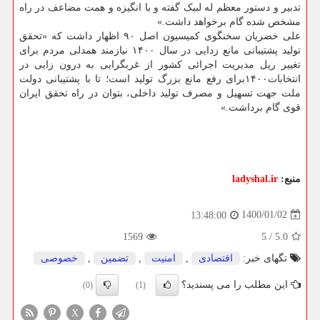
تدبیر و دستور معظم له لبیک گفته و با انگیزه و همت مضاعف در راه
مشخص شده گام برخواهد داشت.»
علی خضریان سخنگوی کمیسیون اصل ۹۰ اظهار داشت که «تحقق
تولید پشتیبانی مانع زدایی در سال ۱۴۰۰ نیازمند همدلی مردم برای
تغییر ریل مدیریت اجرائی کشور از غربگرایی به درون زایی در
انتخابات۱۴۰۰برای رفع مانع بزرگ تولید است؛ تا با پشتیبانی دولت
ملت جهت تسهیل و مصرف تولید داخلی، بتوان در راه تحقق ایران
قوی گام برداشت.»
منبع:
ladyshal.ir
1400/01/02
13:48:00
1569
5
/
5.0
تگهای خبر:
اقتصادی
,
امنیت
,
تضمین
,
خصوصی
این مطلب را می پسندید؟
(0)
(1)
X