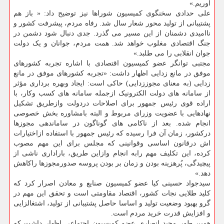
آوریم.»
علی حدادی سخنگوی کمیسیون شوراها نیز توضیح داد: « باز هم
پشتیبانی از تولید محور شعار سال شد. رفاه مردم، پیشرفت کشور و
ناامیدی دشمنان از این مسیر می گذرد. جدی دنبال شود دشمن در
جنگ اقتصادی مغلوب خواهد شد. همت مردم، جوانان و یک دولت
جوان انقلابی را می طلبد.»
مجتبی توانگر عضو کمیسیون اقتصادی با اشاره تجربه کشورهای
موفق در مانع زدایی اظهار داشت: «تجربه کشورهای موفق در مانع
زدایی (به معنای مجوززدایی) حاکی است: ایجاد وبهره برداری مؤثر
از سامانه های دولت الکترونیک ازجمله سامانه های کسب وکار، با
اراده قوی رئیس جمهور برای اصلاحات دردولت وازطریق تشکیل
نهادهایی با عضویت وزرای مربوط و البته بامشاوره بخش خصوصی
انجام شده. بعد از ناکامی های گوناگون در ساماندهی مجوزها
درکشور، زمان آن فرا رسیده که رئیس جمهور با استفاده ازاختیارات
اش درقانون اساسی وقوانینی که مجلس برای این مهم مصوب
کرده، این تکلیف مهم رابه انجام وازاین طریق، باراداری ناشی از
پیچیدگی، پُرهزینه بودن و زمان بر بودن پروسه صدورمجوزها راکاهش
دهد.»
سیدجواد حسینی کیا عضو کمیسیون صنایع و معادن اصرار کرد که
کلید طلایی نجات کشور، اقتصاد مقاومتی است و تحقق این مهم در
گرو بهبود وضعیت تولید و اساسا حاصل پشتیبانی از تولید، اشتغالزایی
و افزایش قدرت خرید مردم است.
همین طور مجید انصاری عضو کمیسیون اجتماعی اظهار داشت که