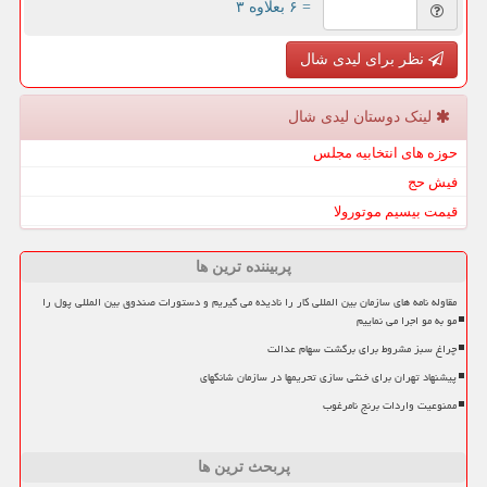
= ۶ بعلاوه ۳
نظر برای لیدی شال
لینک دوستان لیدی شال
حوزه های انتخابیه مجلس
فیش حج
قیمت بیسیم موتورولا
پربیننده ترین ها
مقاوله نامه های سازمان بین المللی کار را نادیده می گیریم و دستورات صندوق بین المللی پول را
مو به مو اجرا می نماییم
چراغ سبز مشروط برای برگشت سهام عدالت
پیشنهاد تهران برای خنثی سازی تحریمها در سازمان شانگهای
ممنوعیت واردات برنج نامرغوب
پربحث ترین ها