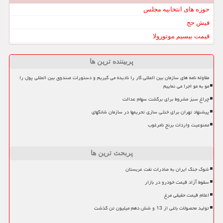
حوزه های انتخابیه مجلس
فیش حج
قیمت بیسیم موتورولا
پربیننده ترین ها
مقاوله نامه های سازمان بین المللی کار را نادیده می گیریم و دستورات صندوق بین المللی پول را
مو به مو اجرا می نماییم
چراغ سبز مشروط برای برگشت سهام عدالت
پیشنهاد تهران برای خنثی سازی تحریمها در سازمان شانگهای
ممنوعیت واردات برنج نامرغوب
پربحث ترین ها
شوک جنگ ایران به صادرات نفت عربستان
سقوط آزاد قیمت خودرو در بازار
اعلام قیمت حقیقی مرغ
تولید محصولات باغی از 13 و شش دهم میلیون تن گذشت