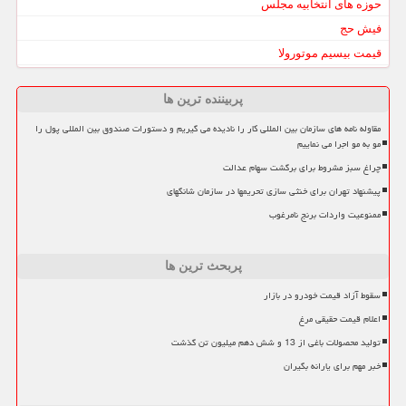
حوزه های انتخابیه مجلس
فیش حج
قیمت بیسیم موتورولا
پربیننده ترین ها
مقاوله نامه های سازمان بین المللی کار را نادیده می گیریم و دستورات صندوق بین المللی پول را
مو به مو اجرا می نماییم
چراغ سبز مشروط برای برگشت سهام عدالت
پیشنهاد تهران برای خنثی سازی تحریمها در سازمان شانگهای
ممنوعیت واردات برنج نامرغوب
پربحث ترین ها
سقوط آزاد قیمت خودرو در بازار
اعلام قیمت حقیقی مرغ
تولید محصولات باغی از 13 و شش دهم میلیون تن گذشت
خبر مهم برای یارانه بگیران