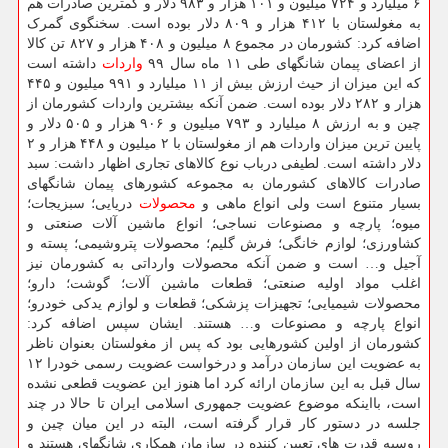
۶ میلیارد و ۷۲۴ میلیون و ۱۰۱ هزار و ۹۸۳ دلار و کمترین صادرات هم
به مغولستان با ۴۱۲ هزار و ۸۰۹ دلار بوده است. سخنگوی گمرک
اضافه کرد: کشورمان در مجموع ۸ میلیون و ۴۰۸ هزار و ۸۲۷ تن کالا
از اعضای پیمان شانگهای طی ۱۱ ماه سال ۹۹
واردات
داشته است
که این میزان از حیث ارزش بیش از ۱۱ میلیارد و ۹۹۱ میلیون و ۴۴۵
هزار و ۲۸۲ دلار بوده است. ضمن آنکه بیشترین واردات کشورمان از
چین و به ارزش ۸ میلیارد و ۷۹۳ میلیون و ۹۰۶ هزار و ۵۰۵ دلار و
پایین ترین میزان واردات هم از مغولستان با ۲ میلیون و ۴۴۸ هزار و ۲
دلار داشته است. لطیفی درباب نوع کالاهای تجاری اظهار داشت: سبد
صادرات کالاهای کشورمان به مجموعه کشورهای پیمان شانگهای
بسیار متنوع است ولی انواع ماهی و
محصولات
دریایی؛ سبزیجات؛
میوه؛ پارچه و مصنوعات نساجی؛ انواع ماشین آلات صنعتی و
کشاورزی؛ لوازم خانگی؛ فرش گلیم؛ محصولات پتروشیمی؛ پسته و
آجیل و… است و ضمن آنکه محصولات وارداتی به کشورمان نیز
اغلب مواد اولیه صنعتی؛ قطعات ماشین آلات؛ گوشت؛ دارو؛
محصولات شیمیایی؛ تجهیزات پزشکی؛ قطعات و لوازم یدکی خودرو؛
انواع پارچه و مصنوعات و… هستند. ایشان سپس اضافه کرد:
کشورمان از اولین کشورهایی بود که پس از مغولستان بعنوان ناظر
به عضویت این سازمان درآمد و درخواست عضویت رسمی خودرا ۱۲
سال قبل به این سازمان ارائه کرد اما هنوز این عضویت قطعی نشده
است، بااینکه موضوع عضویت جمهوری اسلامی ایران تا حالا در چند
جلسه در دستور کار قرار گرفته است، البته در این میان چین و
روسیه قدرت های تعیین کننده در سازمان همکاری شانگهای هستند و