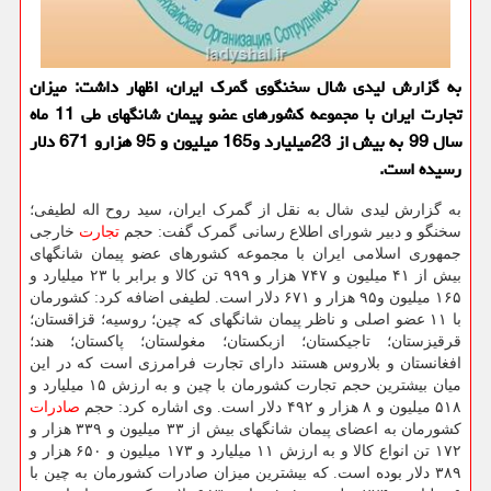
به گزارش لیدی شال سخنگوی گمرک ایران، اظهار داشت: میزان
تجارت ایران با مجموعه کشورهای عضو پیمان شانگهای طی 11 ماه
سال 99 به بیش از 23میلیارد و165 میلیون و 95 هزارو 671 دلار
رسیده است.
به گزارش لیدی شال به نقل از گمرک ایران، سید روح اله لطیفی؛
سخنگو و دبیر شورای اطلاع رسانی گمرک گفت: حجم
تجارت
خارجی
جمهوری اسلامی ایران با مجموعه کشورهای عضو پیمان شانگهای
بیش از ۴۱ میلیون و ۷۴۷ هزار و ۹۹۹ تن کالا و برابر با ۲۳ میلیارد و
۱۶۵ میلیون و۹۵ هزار و ۶۷۱ دلار است. لطیفی اضافه کرد: کشورمان
با ۱۱ عضو اصلی و ناظر پیمان شانگهای که چین؛ روسیه؛ قزاقستان؛
قرقیزستان؛ تاجیکستان؛ ازبکستان؛ مغولستان؛ پاکستان؛ هند؛
افغانستان و بلاروس هستند دارای تجارت فرامرزی است که در این
میان بیشترین حجم تجارت کشورمان با چین و به ارزش ۱۵ میلیارد و
۵۱۸ میلیون و ۸ هزار و ۴۹۲ دلار است. وی اشاره کرد: حجم
صادرات
کشورمان به اعضای پیمان شانگهای بیش از ۳۳ میلیون و ۳۳۹ هزار و
۱۷۲ تن انواع کالا و به ارزش ۱۱ میلیارد و ۱۷۳ میلیون و ۶۵۰ هزار و
۳۸۹ دلار بوده است. که بیشترین میزان صادرات کشورمان به چین با